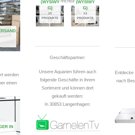
Einrichtung.
(WYSIWY
(WYSIWY
G)
G)
35
53
PRODUKTE
PRODUKTE
ERSAND
Geschäftspartner:
Unsere Aquarien führen auch
Entdecke 
ert werden
folgende Geschäfte in ihrem
nach Best
ber einen
Sortiment und können dort
gekauft werden:
In 30853 Langenhagen:
GER IN