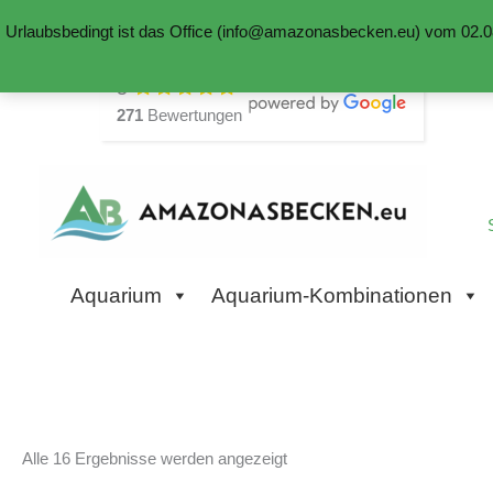
Urlaubsbedingt ist das Office (info@amazonasbecken.eu) vom 02.08
Zum
5
Inhalt
271
Bewertungen
springen
Aquarium
Aquarium-Kombinationen
Alle 16 Ergebnisse werden angezeigt