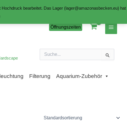
mit Hochdruck bearbeitet. Das Lager (lager@amazonasbecken.eu) hat
n
Öffnungszeiten
Suchen
nach:
ardscape
leuchtung
Filterung
Aquarium-Zubehör