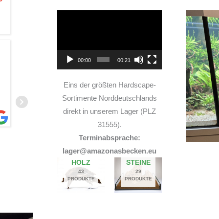
Video-
Player
TOP Hardscape im Laden
00:00
00:21
und sehr nette Beratung! Ich bin super Glücklich
mit meinem Beståbecken
Eins der größten Hardscape-
Sortimente Norddeutschlands
direkt in unserem Lager (PLZ
31555).
Terminabsprache:
A
lager@amazonasbecken.eu
14. JUNI 2026
HOLZ
STEINE
43
29
PRODUKTE
PRODUKTE