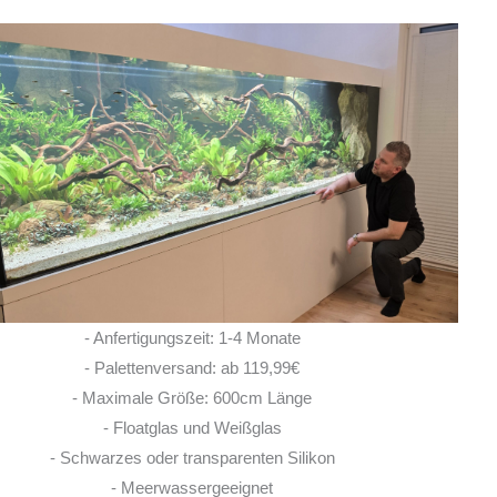
Ich habe vor einem Jahr zwei
Rochen hier erworben. Von Anfang bis Ende
habe ich eine super kompetente und ehrliche
Beratung erhalten! Auch im Nachgang bei
Fragen, habe ich immer
... MEHR
LISA ROHRLACHE
- Anfertigungszeit: 1-4 Monate
10. JUNI 2026
- Palettenversand: ab 119,99€
- Maximale Größe: 600cm Länge
- Floatglas und Weißglas
- Schwarzes oder transparenten Silikon
- Meerwassergeeignet