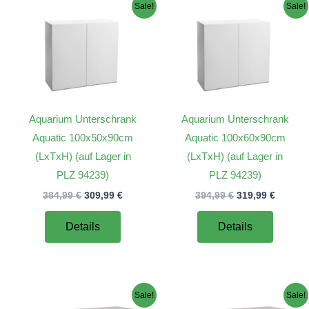
Sale!
Sale!
Aquarium Unterschrank
Aquarium Unterschrank
Aquatic 100x50x90cm
Aquatic 100x60x90cm
(LxTxH) (auf Lager in
(LxTxH) (auf Lager in
PLZ 94239)
PLZ 94239)
Ursprünglicher
Aktueller
Ursprünglicher
Aktuell
384,99
€
309,99
€
394,99
€
319,99
€
Preis
Preis
Preis
Preis
war:
ist:
war:
ist:
Details
Details
384,99 €
309,99 €.
394,99 €
319,99 
Sale!
Sale!