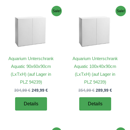
Sale!
Sale!
Aquarium Unterschrank
Aquarium Unterschrank
Aquatic 90x60x90cm
Aquatic 100x40x90cm
(LxTxH) (auf Lager in
(LxTxH) (auf Lager in
PLZ 94239)
PLZ 94239)
r
Ursprünglicher
Aktueller
Ursprünglicher
Aktueller
304,99
€
249,99
€
354,99
€
289,99
€
Preis
Preis
Preis
Preis
war:
ist:
war:
ist:
Details
Details
.
304,99 €
249,99 €.
354,99 €
289,99 €.