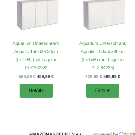
Aquarium Unterschrank
Aquarium Unterschrank
Aquatic 150x60x90cm
Aquatic 160x60x90cm
(LxTxH) (auf Lager in
(LxTxH) (auf Lager in
PLZ 94239)
PLZ 94239)
Ursprünglicher
Aktueller
Ursprünglicher
Aktuell
569,99
€
459,99
€
729,99
€
589,99
€
Preis
Preis
Preis
Preis
war:
ist:
war:
ist:
Details
Details
569,99 €
459,99 €.
729,99 €
589,99 
AMAZONASBECKEN.eu