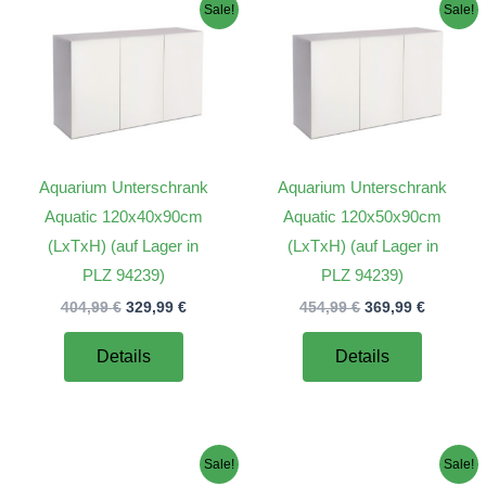
Sale!
Sale!
Aquarium Unterschrank
Aquarium Unterschrank
Aquatic 120x40x90cm
Aquatic 120x50x90cm
(LxTxH) (auf Lager in
(LxTxH) (auf Lager in
PLZ 94239)
PLZ 94239)
er
Ursprünglicher
Aktueller
Ursprünglicher
Aktuelle
404,99
€
329,99
€
454,99
€
369,99
€
Preis
Preis
Preis
Preis
war:
ist:
war:
ist:
Details
Details
€.
404,99 €
329,99 €.
454,99 €
369,99 €
Sale!
Sale!