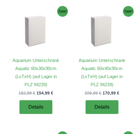
Sale!
Sale!
Aquarium Unterschrank
Aquarium Unterschrank
Aquatic 60x30x90cm
Aquatic 60x40x90cm
(LxTxH) (auf Lager in
(LxTxH) (auf Lager in
PLZ 94239)
PLZ 94239)
Ursprünglicher
Aktueller
Ursprünglicher
Aktuell
192,99
€
154,99
€
209,99
€
170,99
€
Preis
Preis
Preis
Preis
war:
ist:
war:
ist:
Details
Details
192,99 €
154,99 €.
209,99 €
170,99 