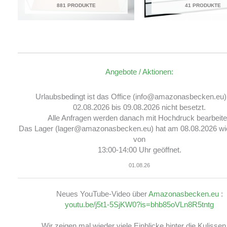
881 PRODUKTE
41 PRODUKTE
Angebote / Aktionen:
Urlaubsbedingt ist das Office (info@amazonasbecken.eu
02.08.2026 bis 09.08.2026 nicht besetzt.
Alle Anfragen werden danach mit Hochdruck bearbeite
Das Lager (lager@amazonasbecken.eu) hat am 08.08.2026 wi
von
13:00-14:00 Uhr geöffnet.
01.08.26
Neues YouTube-Video über
Amazonasbecken.eu
:
youtu.be/j5t1-5SjKW0?is=bhb85oVLn8R5tntg
Wir zeigen mal wieder viele Einblicke hinter die Kulissen