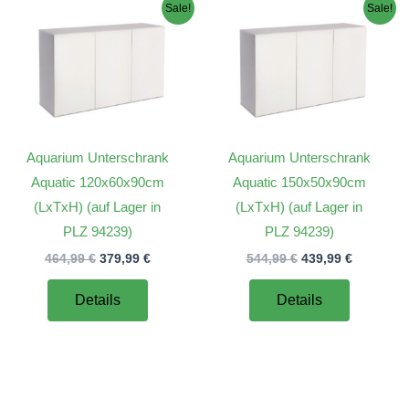
Sale!
Sale!
Aquarium Unterschrank
Aquarium Unterschrank
Aquatic 120x60x90cm
Aquatic 150x50x90cm
(LxTxH) (auf Lager in
(LxTxH) (auf Lager in
PLZ 94239)
PLZ 94239)
r
Ursprünglicher
Aktueller
Ursprünglicher
Aktueller
464,99
€
379,99
€
544,99
€
439,99
€
Preis
Preis
Preis
Preis
war:
ist:
war:
ist:
Details
Details
.
464,99 €
379,99 €.
544,99 €
439,99 €.