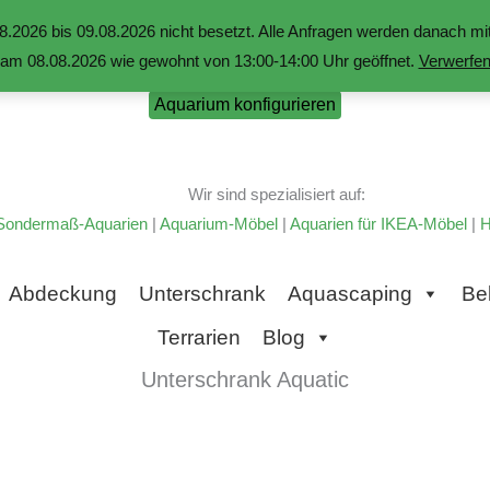
.2026 bis 09.08.2026 nicht besetzt. Alle Anfragen werden danach 
am 08.08.2026 wie gewohnt von 13:00-14:00 Uhr geöffnet.
Verwerfe
Aquarium konfigurieren
Wir sind spezialisiert auf:
Sondermaß-Aquarien
|
Aquarium-Möbel
|
Aquarien für IKEA-Möbel
|
H
Abdeckung
Unterschrank
Aquascaping
Be
Terrarien
Blog
Unterschrank Aquatic