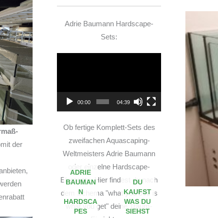
Adrie Baumann Hardscape-
Sets:
Video-
Player
00:00
04:39
Ob fertige Komplett-Sets des
rmaß-
zweifachen Aquascaping-
mit der
Weltmeisters Adrie Baumann
oder einzelne Hardscape-
anbieten,
ADRIE
Elemente. Hier findest du nach
BAUMAN
DU
 werden
N
KAUFST
dem Schema "what you see is
enrabatt
HARDSCA
WAS DU
what you get" deine Traum-
PES
SIEHST