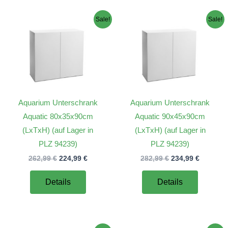
Sale!
Sale!
Aquarium Unterschrank
Aquarium Unterschrank
Aquatic 80x35x90cm
Aquatic 90x45x90cm
(LxTxH) (auf Lager in
(LxTxH) (auf Lager in
PLZ 94239)
PLZ 94239)
er
Ursprünglicher
Aktueller
Ursprünglicher
Aktuelle
262,99
€
224,99
€
282,99
€
234,99
€
Preis
Preis
Preis
Preis
war:
ist:
war:
ist:
Details
Details
€.
262,99 €
224,99 €.
282,99 €
234,99 €