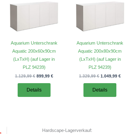
Aquarium Unterschrank
Aquarium Unterschrank
Aquatic 200x60x90cm
Aquatic 200x80x90cm
(LxTxH) (auf Lager in
(LxTxH) (auf Lager in
PLZ 94239)
PLZ 94239)
er
Ursprünglicher
Aktueller
Ursprünglicher
Aktuel
1.129,99
€
899,99
€
1.329,99
€
1.049,99
€
Preis
Preis
Preis
Preis
war:
ist:
war:
ist:
Details
Details
€.
1.129,99 €
899,99 €.
1.329,99 €
1.049,
Hardscape-Lagerverkauf: