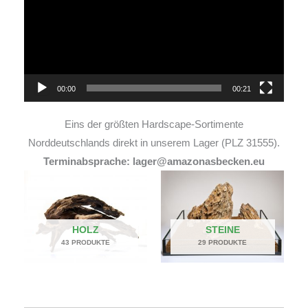
00:00
00:21
Eins der größten Hardscape-Sortimente
Norddeutschlands direkt in unserem Lager (PLZ 31555).
Terminabsprache: lager@amazonasbecken.eu
HOLZ
STEINE
43 PRODUKTE
29 PRODUKTE