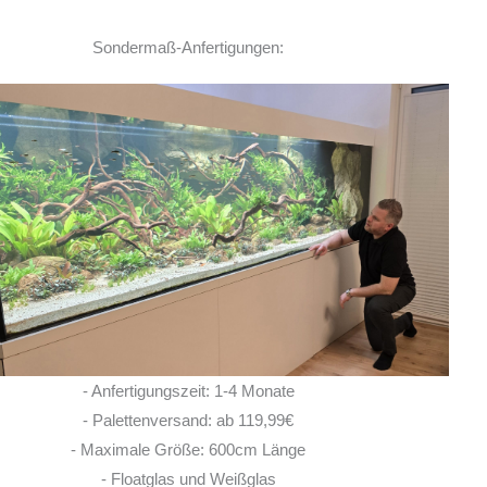
Sondermaß-Anfertigungen:
Meine Erfahrungen mit
AmazonasbeckenEU waren durchweg positiv!
Der Inhaber hat mir schnell geantwortet und
hatte bei Rückfragen zur Bestückung des
Beckens einen guten Rat für mich parat! Der
Palettenversand verlief
... MEHR
AARON DIETL
- Anfertigungszeit: 1-4 Monate
25. JUNI 2026
- Palettenversand: ab 119,99€
- Maximale Größe: 600cm Länge
- Floatglas und Weißglas