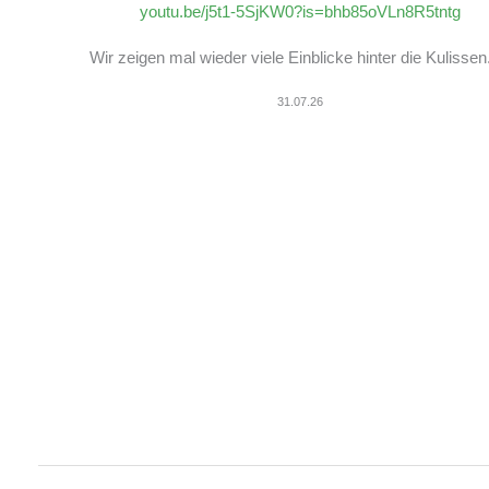
youtu.be/j5t1-5SjKW0?is=bhb85oVLn8R5tntg
Wir zeigen mal wieder viele Einblicke hinter die Kulissen
31.07.26