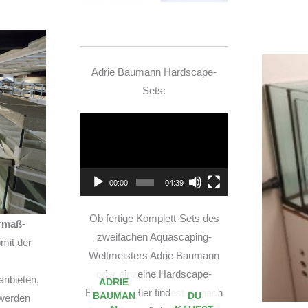
Adrie Baumann Hardscape-
Sets:
Video-
Player
00:00
04:39
Ob fertige Komplett-Sets des
rmaß-
zweifachen Aquascaping-
mit der
Weltmeisters Adrie Baumann
oder einzelne Hardscape-
anbieten,
ADRIE
Elemente. Hier findest du nach
BAUMAN
DU
 werden