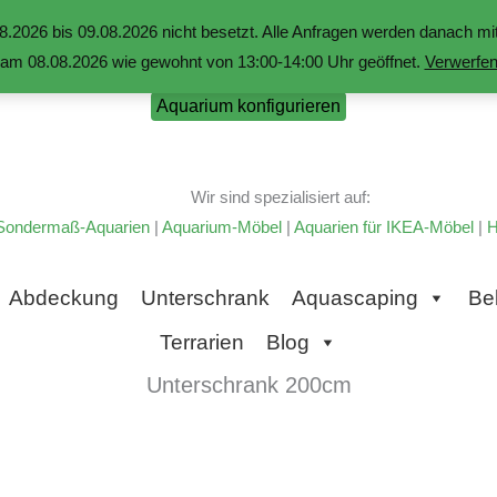
.2026 bis 09.08.2026 nicht besetzt. Alle Anfragen werden danach 
am 08.08.2026 wie gewohnt von 13:00-14:00 Uhr geöffnet.
Verwerfe
Aquarium konfigurieren
Wir sind spezialisiert auf:
Sondermaß-Aquarien
|
Aquarium-Möbel
|
Aquarien für IKEA-Möbel
|
H
Abdeckung
Unterschrank
Aquascaping
Be
Terrarien
Blog
Unterschrank 200cm