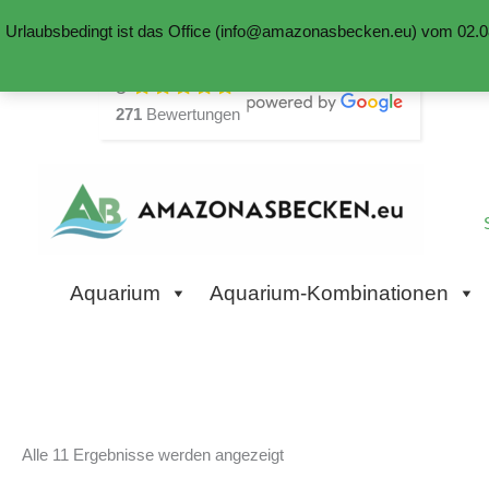
Urlaubsbedingt ist das Office (info@amazonasbecken.eu) vom 02.08
Zum
5
Inhalt
271
Bewertungen
springen
Aquarium
Aquarium-Kombinationen
Alle 11 Ergebnisse werden angezeigt