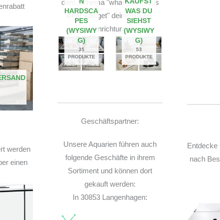
N
KAUFST
dem Schema "what you see is
enrabatt
HARDSCA
WAS DU
what you get" deine Traum-
PES
SIEHST
Einrichtung.
(WYSIWY
(WYSIWY
G)
G)
35
53
PRODUKTE
PRODUKTE
ERSAND
Geschäftspartner:
Unsere Aquarien führen auch
Entdecke 
ert werden
folgende Geschäfte in ihrem
nach Best
ber einen
Sortiment und können dort
gekauft werden:
In 30853 Langenhagen: