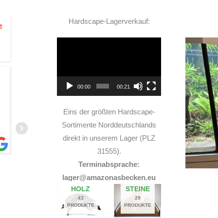
Hardscape-Lagerverkauf:
Video-
Player
ür
Sehr freundlicher
00:00
00:21
ie
Geschäftsinhaber!
ch
Eins der größten Hardscape-
b
Sortimente Norddeutschlands
direkt in unserem Lager (PLZ
31555).
Terminabsprache:
PAINY
lager@amazonasbecken.eu
3. JULI 2026
HOLZ
STEINE
43
29
PRODUKTE
PRODUKTE