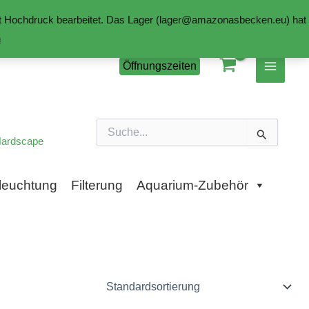
mit Hochdruck bearbeitet. Das Lager (lager@amazonasbecken.eu) hat
n
Öffnungszeiten
Suchen
nach:
ardscape
leuchtung
Filterung
Aquarium-Zubehör