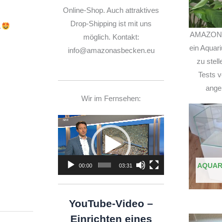
Online-Shop. Auch attraktives
Drop-Shipping ist mit uns
.
AMAZONA
möglich. Kontakt:
ein Aquar
info@amazonasbecken.eu
zu stel
Tests v
ange
Wir im Fernsehen:
Video-
Player
AQUAR
00:00
03:31
YouTube-Video –
Einrichten eines