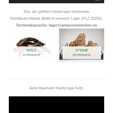
Eins der größten Hardscape-Sortimente
Norddeutschlands direkt in unserem Lager (PLZ 31555).
Terminabsprache: lager@amazonasbecken.eu
HOLZ
STEINE
43 PRODUKTE
29 PRODUKTE
Adrie Baumann Hardscape-Sets:
Video-
Player