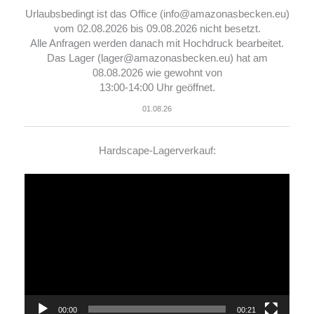
Urlaubsbedingt ist das Office (info@amazonasbecken.eu)
vom 02.08.2026 bis 09.08.2026 nicht besetzt.
Alle Anfragen werden danach mit Hochdruck bearbeitet.
Das Lager (lager@amazonasbecken.eu) hat am
08.08.2026 wie gewohnt von
13:00-14:00 Uhr geöffnet.
01.08.26
Hardscape-Lagerverkauf:
Video-
Player
00:00
00:21