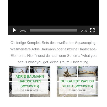
00:00
04:39
Ob fertige Komplett-Sets des zweifachen Aquascaping-
Weltmeisters Adrie Baumann oder einzelne Hardscape-
Elemente. Hier findest du nach dem Schema "what you
see is what you get" deine Traum-Einrichtung.
ADRIE BAUMANN
HARDSCAPES
DU KAUFST WAS DU
(WYSIWYG)
SIEHST (WYSIWYG)
35 PRODUKTE
53 PRODUKTE