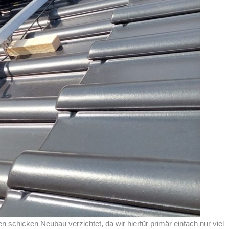
schicken Neubau verzichtet, da wir hierfür primär einfach nur viel