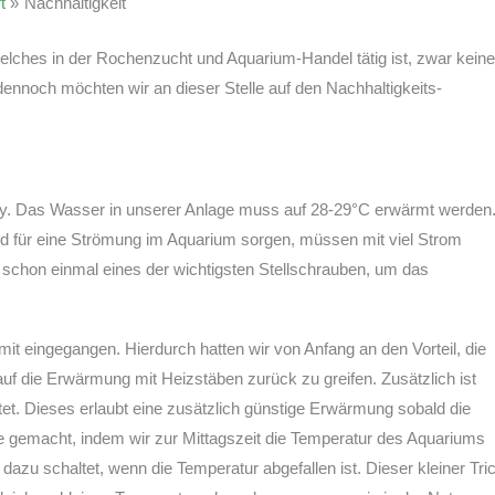
t
Nachhaltigkeit
es in der Rochenzucht und Aquarium-Handel tätig ist, zwar keine
ennoch möchten wir an dieser Stelle auf den Nachhaltigkeits-
bby. Das Wasser in unserer Anlage muss auf 28-29°C erwärmt werden
nd für eine Strömung im Aquarium sorgen, müssen mit viel Strom
t schon einmal eines der wichtigsten Stellschrauben, um das
it eingegangen. Hierdurch hatten wir von Anfang an den Vorteil, die
uf die Erwärmung mit Heizstäben zurück zu greifen. Zusätzlich ist
t. Dieses erlaubt eine zusätzlich günstige Erwärmung sobald die
ie gemacht, indem wir zur Mittagszeit die Temperatur des Aquariums
azu schaltet, wenn die Temperatur abgefallen ist. Dieser kleiner Tri