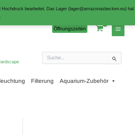
mit Hochdruck bearbeitet. Das Lager (lager@amazonasbecken.eu) hat
n
Öffnungszeiten
Suchen
nach:
ardscape
leuchtung
Filterung
Aquarium-Zubehör