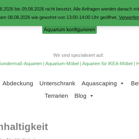
.2026 bis 09.08.2026 nicht besetzt. Alle Anfragen werden danach 
am 08.08.2026 wie gewohnt von 13:00-14:00 Uhr geöffnet.
Verwerfe
Aquarium konfigurieren
Wir sind spezialisiert auf:
Sondermaß-Aquarien
|
Aquarium-Möbel
|
Aquarien für IKEA-Möbel
|
H
Abdeckung
Unterschrank
Aquascaping
Be
Terrarien
Blog
haltigkeit