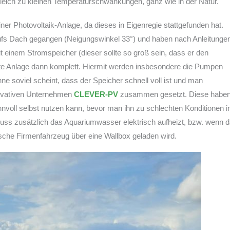
gleich zu kleinen Temperaturschwankungen, ganz wie in der Natur.
ner Photovoltaik-Anlage, da dieses in Eigenregie stattgefunden hat.
aufs Dach gegangen (Neigungswinkel 33°) und haben nach Anleitunge
einem Stromspeicher (dieser sollte so groß sein, dass er den
te Anlage dann komplett. Hiermit werden insbesondere die Pumpen
ne soviel scheint, dass der Speicher schnell voll ist und man
novativen Unternehmen
CLEVER-PV
zusammen gesetzt. Diese habe
nvoll selbst nutzen kann, bevor man ihn zu schlechten Konditionen i
uss zusätzlich das Aquariumwasser elektrisch aufheizt, bzw. wenn 
ische Firmenfahrzeug über eine Wallbox geladen wird.