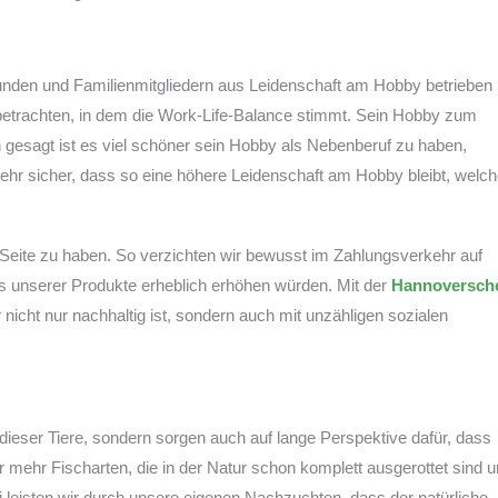
en und Familienmitgliedern aus Leidenschaft am Hobby betrieben
betrachten, in dem die Work-Life-Balance stimmt. Sein Hobby zum
gesagt ist es viel schöner sein Hobby als Nebenberuf zu haben,
sehr sicher, dass so eine höhere Leidenschaft am Hobby bleibt, welc
r Seite zu haben. So verzichten wir bewusst im Zahlungsverkehr auf
s unserer Produkte erheblich erhöhen würden. Mit der
Hannoversch
 nicht nur nachhaltig ist, sondern auch mit unzähligen sozialen
 dieser Tiere, sondern sorgen auch auf lange Perspektive dafür, dass
r mehr Fischarten, die in der Natur schon komplett ausgerottet sind 
leisten wir durch unsere eigenen Nachzuchten, dass der natürliche