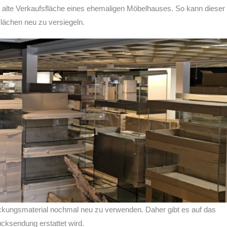
ie alte Verkaufsfläche eines ehemaligen Möbelhauses. So kann dieser
Flächen neu zu versiegeln.
ckungsmaterial nochmal neu zu verwenden. Daher gibt es auf das
cksendung erstattet wird.