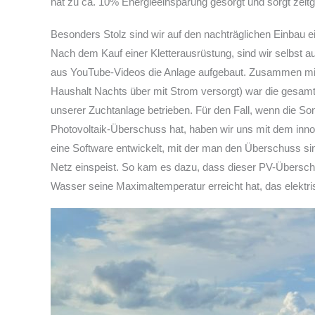
hat zu ca. 10% Energieeinsparung gesorgt und sorgt zeit
Besonders Stolz sind wir auf den nachträglichen Einbau ei
Nach dem Kauf einer Kletterausrüstung, sind wir selbst 
aus YouTube-Videos die Anlage aufgebaut. Zusammen mit 
Haushalt Nachts über mit Strom versorgt) war die gesam
unserer Zuchtanlage betrieben. Für den Fall, wenn die Son
Photovoltaik-Überschuss hat, haben wir uns mit dem in
eine Software entwickelt, mit der man den Überschuss sin
Netz einspeist. So kam es dazu, dass dieser PV-Übersch
Wasser seine Maximaltemperatur erreicht hat, das elektr