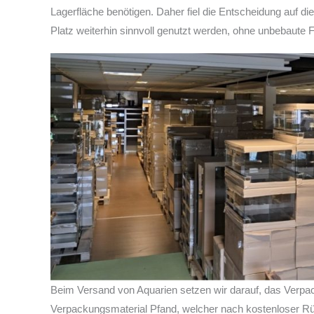
Lagerfläche benötigen. Daher fiel die Entscheidung auf d
Platz weiterhin sinnvoll genutzt werden, ohne unbebaute 
Beim Versand von Aquarien setzen wir darauf, das Verpa
Verpackungsmaterial Pfand, welcher nach kostenloser Rü