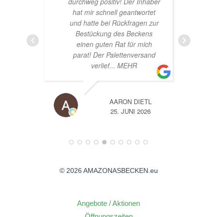
durchweg positiv! Der Inhaber
super Glückl
hat mir schnell geantwortet
Bestå
und hatte bei Rückfragen zur
Bestückung des Beckens
einen guten Rat für mich
parat! Der Palettenversand
verlief
... MEHR
AARON DIETL
A
25. JUNI 2026
14. JUNI
© 2026 AMAZONASBECKEN.eu
Angebote / Aktionen
Öffnungszeiten