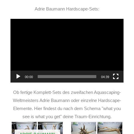
Adrie Baumann Hardscape-Sets:
Video-
Player
00:00
04:39
Ob fertige Komplett-Sets des zweifachen Aquascaping-
Weltmeisters Adrie Baumann oder einzelne Hardscape-
Elemente. Hier findest du nach dem Schema "what you
see is what you get" deine Traum-Einrichtung.