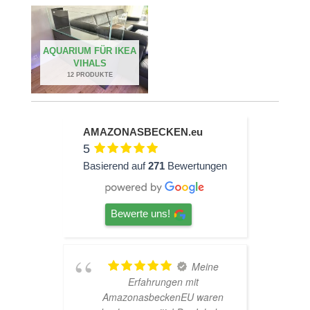
AQUARIUM FÜR IKEA
VIHALS
12 PRODUKTE
AMAZONASBECKEN.eu
5
Basierend auf
271
Bewertungen
Bewerte uns!
Meine
Erfahrungen mit
Hardscape 
AmazonasbeckenEU waren
sehr nette Be