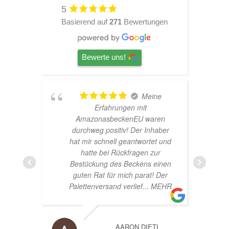
5
Basierend auf
271
Bewertungen
Bewerte uns!
Meine
Erfahrungen mit
Hardscape im Laden
AmazonasbeckenEU waren
nette Beratung! Ich
durchweg positiv! Der Inhaber
Glücklich mit m
hat mir schnell geantwortet und
Beståbecke
hatte bei Rückfragen zur
Bestückung des Beckens einen
guten Rat für mich parat! Der
Palettenversand verlief
... MEHR
AARON DIETL
A