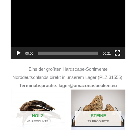
Player
00:00
00:21
Eins der größten Hardscape-Sortimente
Norddeutschlands direkt in unserem Lager (PLZ 31555).
Terminabsprache: lager@amazonasbecken.eu
HOLZ
STEINE
43 PRODUKTE
29 PRODUKTE