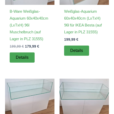
B-Ware Weißglas-
Weißglas-Aquarium
Aquarium 60x40x40cm
60x40x40cm (LxTxH)
(LxTxH) 96l
96l für IKEA Besta (auf
Muschelbruch (auf
Lager in PLZ 31555)
Lager in PLZ 31555)
199,99
€
Ursprünglicher
Aktueller
199,99
€
179,99
€
Details
Preis
Preis
war:
ist:
Details
199,99 €
179,99 €.