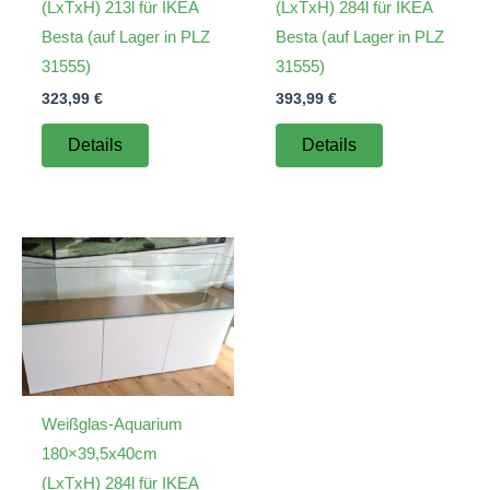
(LxTxH) 213l für IKEA
(LxTxH) 284l für IKEA
Besta (auf Lager in PLZ
Besta (auf Lager in PLZ
31555)
31555)
323,99
€
393,99
€
Details
Details
Weißglas-Aquarium
180×39,5x40cm
(LxTxH) 284l für IKEA