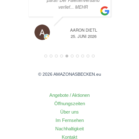
sand
TL
A
26
14. JUNI 2026
© 2026 AMAZONASBECKEN.eu
Angebote / Aktionen
Öffnungszeiten
Über uns
Im Fernsehen
Nachhaltigkeit
Kontakt