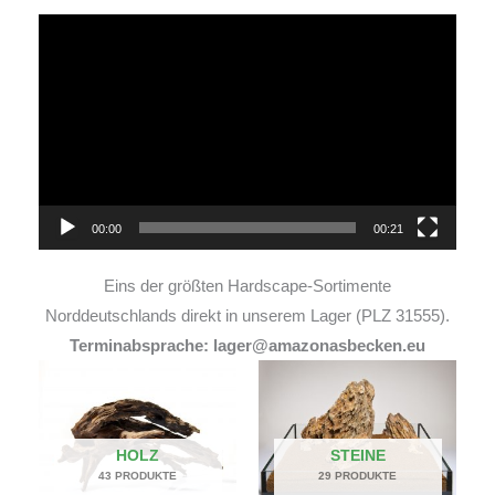
Video-
Player
00:00
00:21
Eins der größten Hardscape-Sortimente
Norddeutschlands direkt in unserem Lager (PLZ 31555).
Terminabsprache: lager@amazonasbecken.eu
HOLZ
STEINE
43 PRODUKTE
29 PRODUKTE