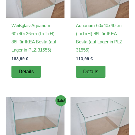
Weißglas-Aquarium
Aquarium 60x40x40cm
60x40x36cm (LxTxH)
(LxTxH) 96l für IKEA
86l für IKEA Besta (auf
Besta (auf Lager in PLZ
Lager in PLZ 31555)
31555)
183,99
€
113,99
€
Details
Details
Sale!