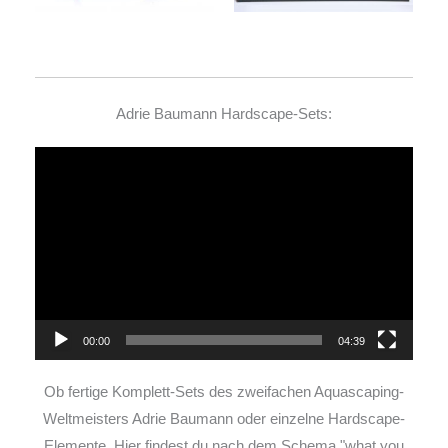
Adrie Baumann Hardscape-Sets:
Video-
Player
00:00
04:39
Ob fertige Komplett-Sets des zweifachen Aquascaping-
Weltmeisters Adrie Baumann oder einzelne Hardscape-
Elemente. Hier findest du nach dem Schema "what you