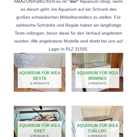
AMAZONASBECKEN.eu ist
"der"
Aquarium-Shop, wenn
es darum geht, ein Aquarium auf ein Schrank des
großen schwedischen Möbelherstellers zu stellen. Für
zahlreiche Schränke und Regale haben wir langfristige
Tests vollzogen, bevor diese für den Verkauf angeboten
wurden. Alle angebotene Modelle sind direkt bei uns auf
Lager in PLZ 31555.
AQUARIUM FÜR IKEA
AQUARIUM FÜR IKEA
BESTA
BRIMNES
11 PRODUKTE
3 PRODUKTE
AQUARIUM FÜR IKEA
AQUARIUM FÜR IKEA
EKET
FJÄLLBO
4 PRODUKTE
9 PRODUKTE