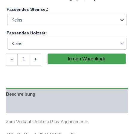
Passendes Steinset:
Passendes Holzset:
Aquarium
In den Warenkorb
-
+
120x40x40cm
(LxTxH)
192l
für
IKEA
Besta
Beschreibung
(auf
Lager
Produktsicherheit
in
PLZ
Zum Verkauf steht ein Glas-Aquarium mit:
31555)
Menge