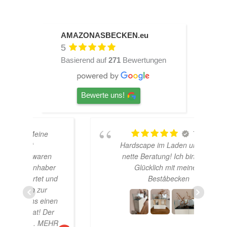
AMAZONASBECKEN.eu
5
Basierend auf
271
Bewertungen
Bewerte uns!
TOP
Hardscape im Laden und sehr
n
nette Beratung! Ich bin super
er
Glücklich mit meinem
und
Beståbecken
nen
er
EHR