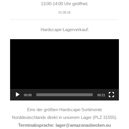
13:00-14:00 Uhr geöffnet.
01.08.26
Hardscape-Lagerverkauf:
Video-
Player
00:00
00:21
Eins der größten Hardscape-Sortimente
Norddeutschlands direkt in unserem Lager (PLZ 31555).
Terminabsprache: lager@amazonasbecken.eu