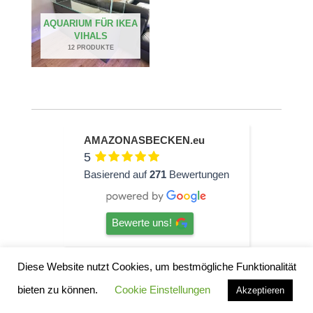
AQUARIUM FÜR IKEA
VIHALS
12 PRODUKTE
AMAZONASBECKEN.eu
5
Basierend auf
271
Bewertungen
Bewerte uns!
Diese Website nutzt Cookies, um bestmögliche Funktionalität
ine
TOP
bieten zu können.
Cookie Einstellungen
Hardscape im Laden und
Akzeptieren
aren
sehr nette Beratung! Ich bin
h