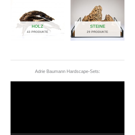
HOLZ
STEINE
43 PRODUKTE
29 PRODUKTE
Adrie Baumann Hardscape-Sets:
Video-
Player