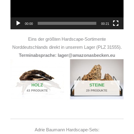
00:00
00:21
Eins der größten Hardscape-Sortimente
Norddeutschlands direkt in unserem Lager (PLZ 31555).
Terminabsprache: lager@amazonasbecken.eu
HOLZ
STEINE
43 PRODUKTE
29 PRODUKTE
Adrie Baumann Hardscape-Sets: