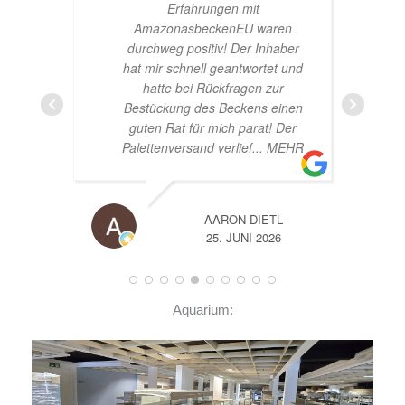
Erfahrungen mit
Hards
AmazonasbeckenEU waren
nett
durchweg positiv! Der Inhaber
G
hat mir schnell geantwortet und
hatte bei Rückfragen zur
Bestückung des Beckens einen
guten Rat für mich parat! Der
Palettenversand verlief
... MEHR
AARON DIETL
25. JUNI 2026
Aquarium: