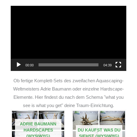
Video-
Player
00:00
04:39
Ob fertige Komplett-Sets des zweifachen Aquascaping-
Weltmeisters Adrie Baumann oder einzelne Hardscape-
Elemente. Hier findest du nach dem Schema "what you
see is what you get" deine Traum-Einrichtung.
ADRIE BAUMANN
HARDSCAPES
DU KAUFST WAS DU
(WYSIWYG)
SIEHST (WYSIWYG)