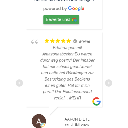
Bewerte uns!
Meine
Erfahrungen mit
Ha
AmazonasbeckenEU waren
seh
durchweg positiv! Der Inhaber
sup
hat mir schnell geantwortet
und hatte bei Rückfragen zur
Bestückung des Beckens
einen guten Rat für mich
parat! Der Palettenversand
verlief
... MEHR
AARON DIETL
25. JUNI 2026