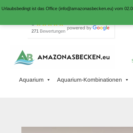
Urlaubsbedingt ist das Office (info@amazonasbecken.eu) vom 02.08
Zum
5
Inhalt
271
Bewertungen
springen
Aquarium
Aquarium-Kombinationen