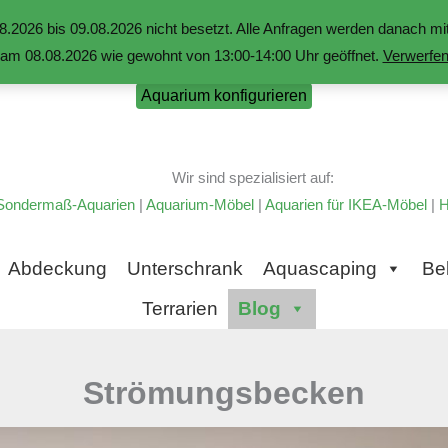
.2026 bis 09.08.2026 nicht besetzt. Alle Anfragen werden danach 
am 08.08.2026 wie gewohnt von 13:00-14:00 Uhr geöffnet.
Verwerfe
Aquarium konfigurieren
Wir sind spezialisiert auf:
Sondermaß-Aquarien
|
Aquarium-Möbel
|
Aquarien für IKEA-Möbel
|
H
Abdeckung
Unterschrank
Aquascaping
Be
Terrarien
Blog
Strömungsbecken