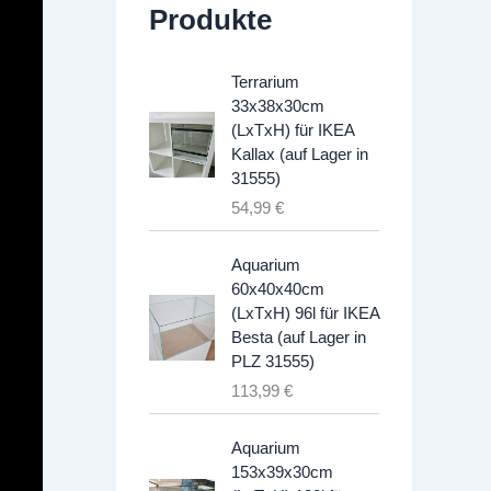
Produkte
Terrarium
33x38x30cm
(LxTxH) für IKEA
Kallax (auf Lager in
31555)
54,99
€
Aquarium
60x40x40cm
(LxTxH) 96l für IKEA
Besta (auf Lager in
PLZ 31555)
113,99
€
Aquarium
153x39x30cm