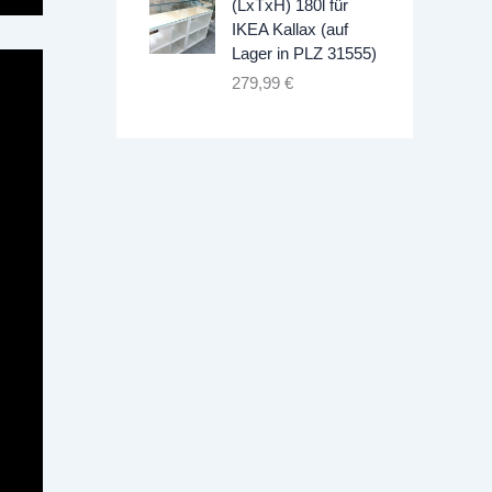
(LxTxH) 180l für
IKEA Kallax (auf
Lager in PLZ 31555)
279,99
€