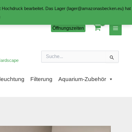
mit Hochdruck bearbeitet. Das Lager (lager@amazonasbecken.eu) hat
n
Öffnungszeiten
Suchen
nach:
ardscape
leuchtung
Filterung
Aquarium-Zubehör