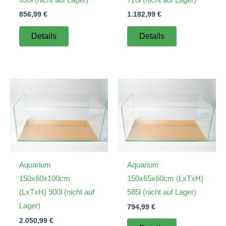
856,99
€
1.182,99
€
Details
Details
Aquarium
Aquarium
150x60x100cm
150x65x60cm (LxTxH)
(LxTxH) 900l (nicht auf
585l (nicht auf Lager)
Lager)
794,99
€
2.050,99
€