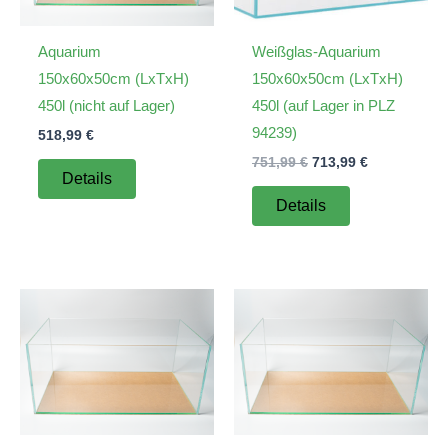
Aquarium
Weißglas-Aquarium
150x60x50cm (LxTxH)
150x60x50cm (LxTxH)
450l (nicht auf Lager)
450l (auf Lager in PLZ
94239)
518,99
€
Ursprünglicher
Aktueller
751,99
€
713,99
€
Details
Preis
Preis
war:
ist:
Details
751,99 €
713,99 €.