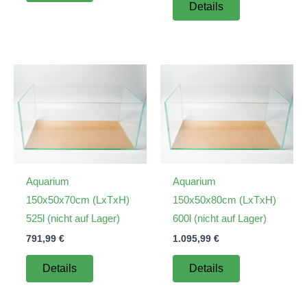
war:
ist:
Details
572,99 €
379,99 €.
Aquarium
Aquarium
150x50x70cm (LxTxH)
150x50x80cm (LxTxH)
525l (nicht auf Lager)
600l (nicht auf Lager)
791,99
€
1.095,99
€
Details
Details