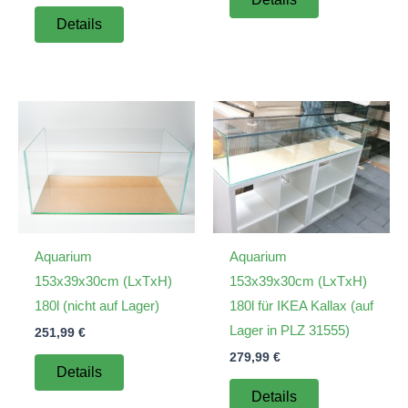
Details
Aquarium
Aquarium
153x39x30cm (LxTxH)
153x39x30cm (LxTxH)
180l (nicht auf Lager)
180l für IKEA Kallax (auf
Lager in PLZ 31555)
251,99
€
279,99
€
Details
Details