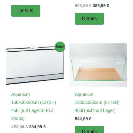
Preis
Preis
Ursprünglicher
Aktueller
503,99
€
369,99
€
war:
ist:
Details
Preis
Preis
436,99 €
311,99 €.
war:
ist:
Details
503,99 €
369,99 €.
Sale!
Aquarium
Aquarium
150x50x60cm (LxTxH)
150x50x60cm (LxTxH)
450l (auf Lager in PLZ
450l (nicht auf Lager)
94239)
544,99
€
Ursprünglicher
Aktueller
453,99
€
284,99
€
Details
Preis
Preis