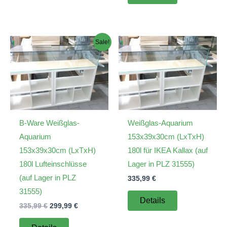
Sale!
B-Ware Weißglas-
Weißglas-Aquarium
Aquarium
153x39x30cm (LxTxH)
153x39x30cm (LxTxH)
180l für IKEA Kallax (auf
180l Lufteinschlüsse
Lager in PLZ 31555)
(auf Lager in PLZ
335,99
€
31555)
Details
Ursprünglicher
Aktueller
335,99
€
299,99
€
Preis
Preis
war:
ist: