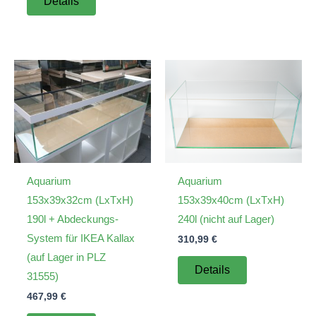
Details
335,99 €
299,99 €.
Aquarium
Aquarium
153x39x32cm (LxTxH)
153x39x40cm (LxTxH)
190l + Abdeckungs-
240l (nicht auf Lager)
System für IKEA Kallax
310,99
€
(auf Lager in PLZ
Details
31555)
467,99
€