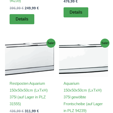
94239)
476,99
€
Ursprünglicher
Aktueller
396,99
€
249,99
€
Details
Preis
Preis
war:
ist:
Details
396,99 €
249,99 €.
Sale!
Sale!
Restposten Aquarium
Aquarium
150x50x50cm (LxTxH)
150x50x50cm (LxTxH)
375l (auf Lager in PLZ
375l gewölbte
31555)
Frontscheibe (auf Lager
in PLZ 94239)
Ursprünglicher
Aktueller
436,99
€
311,99
€