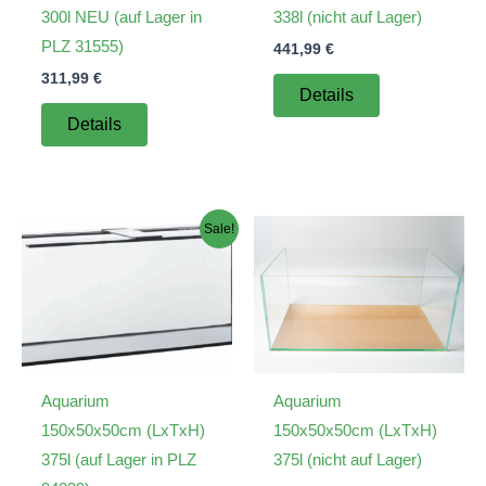
300l NEU (auf Lager in
338l (nicht auf Lager)
PLZ 31555)
441,99
€
311,99
€
Details
Details
Sale!
Aquarium
Aquarium
150x50x50cm (LxTxH)
150x50x50cm (LxTxH)
375l (auf Lager in PLZ
375l (nicht auf Lager)