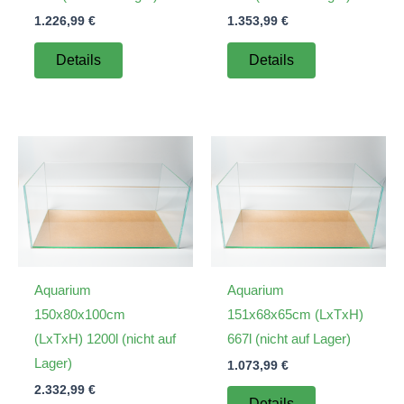
1.226,99
€
1.353,99
€
Details
Details
Aquarium
Aquarium
150x80x100cm
151x68x65cm (LxTxH)
(LxTxH) 1200l (nicht auf
667l (nicht auf Lager)
Lager)
1.073,99
€
2.332,99
€
Details