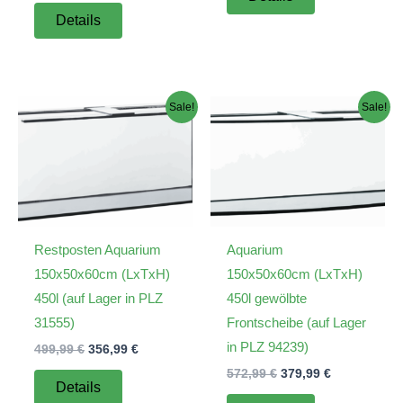
war:
ist:
Details
453,99 €
284,99 €.
Sale!
Sale!
Restposten Aquarium
Aquarium
150x50x60cm (LxTxH)
150x50x60cm (LxTxH)
450l (auf Lager in PLZ
450l gewölbte
31555)
Frontscheibe (auf Lager
in PLZ 94239)
Ursprünglicher
Aktueller
499,99
€
356,99
€
Preis
Preis
Ursprünglicher
Aktueller
572,99
€
379,99
€
war:
ist:
Details
Preis
Preis
499,99 €
356,99 €.