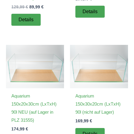
Ursprünglicher
Aktueller
129,99
€
89,99
€
Details
Preis
Preis
war:
ist:
Details
129,99 €
89,99 €.
Aquarium
Aquarium
150x20x30cm (LxTxH)
150x30x20cm (LxTxH)
90l NEU (auf Lager in
90l (nicht auf Lager)
PLZ 31555)
169,99
€
174,99
€
Details