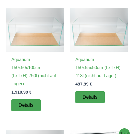
Aquarium
Aquarium
150x50x100cm
150x55x50cm (LxTxH)
(LxTxH) 750l (nicht auf
413l (nicht auf Lager)
Lager)
497,99
€
1.910,99
€
Details
Details
Sale!