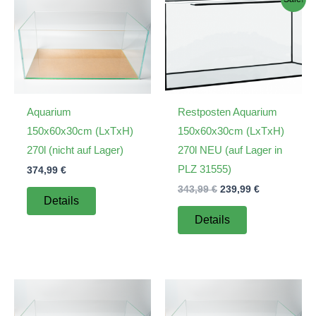
Aquarium
Restposten Aquarium
150x60x30cm (LxTxH)
150x60x30cm (LxTxH)
270l (nicht auf Lager)
270l NEU (auf Lager in
PLZ 31555)
374,99
€
Ursprünglicher
Aktueller
343,99
€
239,99
€
Details
Preis
Preis
war:
ist:
Details
343,99 €
239,99 €.