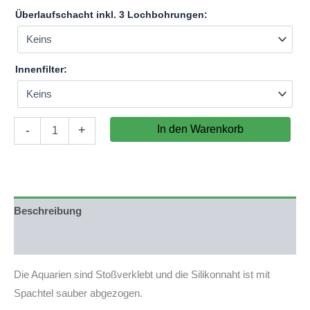
Überlaufschacht inkl. 3 Lochbohrungen:
Innenfilter:
Aquarium
In den Warenkorb
-
+
150x100x70cm
(LxTxH)
1050l
(nicht
auf
Lager)
Beschreibung
Menge
Produktsicherheit
Die Aquarien sind Stoßverklebt und die Silikonnaht ist mit
Spachtel sauber abgezogen.