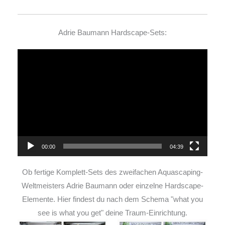
Adrie Baumann Hardscape-Sets:
Video-
Player
00:00
04:39
Ob fertige Komplett-Sets des zweifachen Aquascaping-
Weltmeisters Adrie Baumann oder einzelne Hardscape-
Elemente. Hier findest du nach dem Schema "what you
see is what you get" deine Traum-Einrichtung.