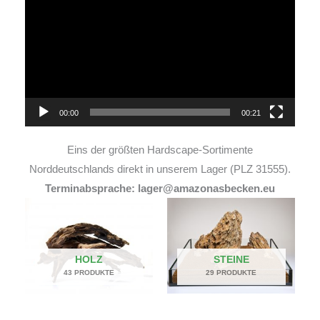
Player
00:00
00:21
Eins der größten Hardscape-Sortimente
Norddeutschlands direkt in unserem Lager (PLZ 31555).
Terminabsprache: lager@amazonasbecken.eu
HOLZ
STEINE
43 PRODUKTE
29 PRODUKTE