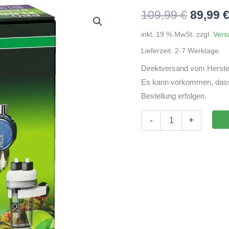
Ursprü
109,99
€
89,99
Preis
inkl. 19 % MwSt.
zzgl.
Vers
Lieferzeit:
2-7 Werktage
war:
Direktversand vom Herstel
109,99
Es kann vorkommen, dass d
Bestellung erfolgen.
JBL
-
+
PROFLORA
CO2
BASIC
SET
V
Menge