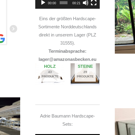
00:00
00:21
und sehr nette Beratung! Ich bin super Glücklich
mit meinem Beståbecken
Eins der größten Hardscape-
Sortimente Norddeutschlands
direkt in unserem Lager (PLZ
31555).
Terminabsprache:
A
lager@amazonasbecken.eu
14. JUNI 2026
HOLZ
STEINE
43
29
PRODUKTE
PRODUKTE
Adrie Baumann Hardscape-
Sets: