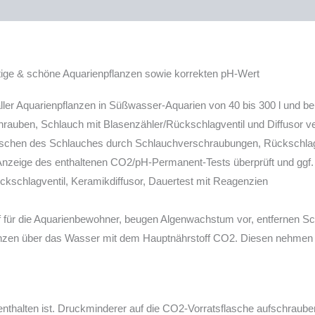
e & schöne Aquarienpflanzen sowie korrekten pH-Wert
ler Aquarienpflanzen in Süßwasser-Aquarien von 40 bis 300 l und be
hrauben, Schlauch mit Blasenzähler/Rückschlagventil und Diffusor ver
rutschen des Schlauches durch Schlauchverschraubungen, Rückschlagv
Anzeige des enthaltenen CO2/pH-Permanent-Tests überprüft und ggf. 
ckschlagventil, Keramikdiffusor, Dauertest mit Reagenzien
 für die Aquarienbewohner, beugen Algenwachstum vor, entfernen Sch
nzen über das Wasser mit dem Hauptnährstoff CO2. Diesen nehmen die
t enthalten ist. Druckminderer auf die CO2-Vorratsflasche aufschraub