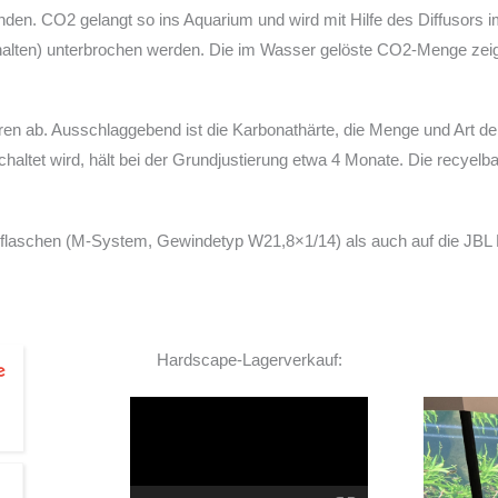
den. CO2 gelangt so ins Aquarium und wird mit Hilfe des Diffusors 
thalten) unterbrochen werden. Die im Wasser gelöste CO2-Menge zei
en ab. Ausschlaggebend ist die Karbonathärte, die Menge und Art d
chaltet wird, hält bei der Grundjustierung etwa 4 Monate. Die recye
gflaschen (M-System, Gewindetyp W21,8×1/14) als auch auf die JB
Hardscape-Lagerverkauf:
Video-
Player
TOP Hardscape im Laden