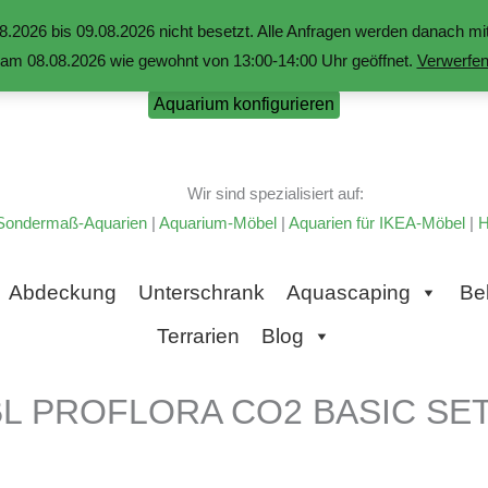
.2026 bis 09.08.2026 nicht besetzt. Alle Anfragen werden danach 
am 08.08.2026 wie gewohnt von 13:00-14:00 Uhr geöffnet.
Verwerfe
Aquarium konfigurieren
Wir sind spezialisiert auf:
Sondermaß-Aquarien
|
Aquarium-Möbel
|
Aquarien für IKEA-Möbel
|
H
Abdeckung
Unterschrank
Aquascaping
Be
Terrarien
Blog
BL PROFLORA CO2 BASIC SET