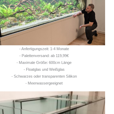
Rochen hier erworben. Von Anfang bis Ende
habe ich eine super kompetente und ehrliche
Beratung erhalten! Auch im Nachgang bei
Fragen, habe ich immer
... MEHR
LISA ROHRLACHE
- Anfertigungszeit: 1-4 Monate
10. JUNI 2026
- Palettenversand: ab 119,99€
- Maximale Größe: 600cm Länge
- Floatglas und Weißglas
- Schwarzes oder transparenten Silikon
- Meerwassergeeignet