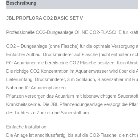
Beschreibung
Produktsicherheit
JBL PROFLORA CO2 BASIC SET V
Professionelle CO2-Düngeanlage OHNE CO2-FLASCHE für kräftig
CO2 – Düngeanlage (ohne Flasche) für die optimale Versorgung al
Einfacher Aufbau: Druckminderer auf Flasche (nicht enthalten) sc
Für Aquarianer, die bereits eine CO2 Flasche besitzen. Kein Ab
Die richtige CO2 Konzentration im Aquarienwasser wird über die 
Lieferumfang: Druckminderer, 3 m Schlauch, Blasenzähler mit Rü
Nahrung für Aquarienpflanzen
Pflanzen versorgen das Aquarium mit lebenswichtigem Sauerstoff
Krankheitskeime. Die JBL Pflanzendüngeanlage versorgt die Pfla
des Lichtes zu Zucker und Sauerstoff um.
Einfache Installation
Die Anlage ist anschlussfertig, bis auf die CO2-Flasche, die nich