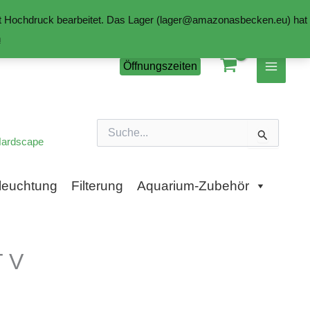
mit Hochdruck bearbeitet. Das Lager (lager@amazonasbecken.eu) hat
n
Öffnungszeiten
Suchen
nach:
ardscape
leuchtung
Filterung
Aquarium-Zubehör
 V