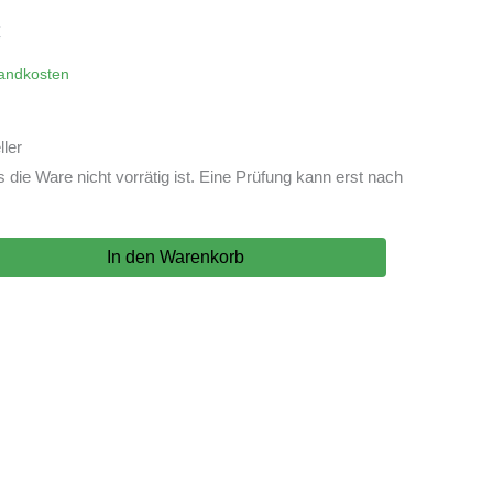
nglicher
Aktueller
€
Preis
andkosten
ist:
ler
 €
89,99 €.
ie Ware nicht vorrätig ist. Eine Prüfung kann erst nach
In den Warenkorb