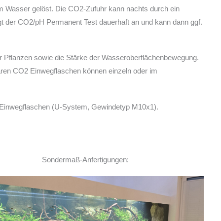
im Wasser gelöst. Die CO2-Zufuhr kann nachts durch ein
gt der CO2/pH Permanent Test dauerhaft an und kann dann ggf.
er Pflanzen sowie die Stärke der Wasseroberflächenbewegung.
lbaren CO2 Einwegflaschen können einzeln oder im
L Einwegflaschen (U-System, Gewindetyp M10x1).
Sondermaß-Anfertigungen:
Ich habe vor einem Jahr zwei