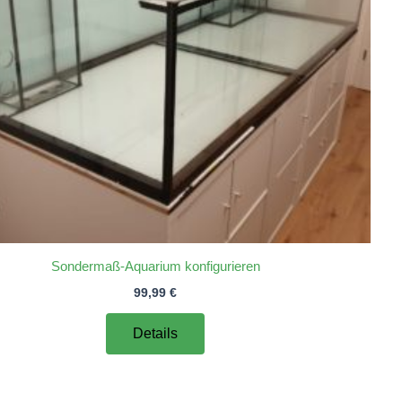
Sondermaß-Aquarium konfigurieren
99,99
€
Details