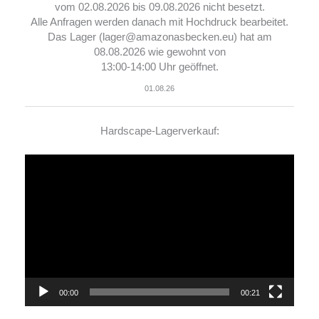
vom 02.08.2026 bis 09.08.2026 nicht besetzt.
Alle Anfragen werden danach mit Hochdruck bearbeitet.
Das Lager (lager@amazonasbecken.eu) hat am
08.08.2026 wie gewohnt von
13:00-14:00 Uhr geöffnet.
01.08.26
Hardscape-Lagerverkauf:
Video-
Player
00:00
00:21