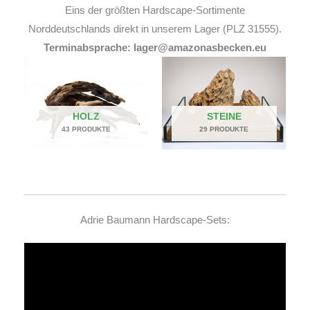
Eins der größten Hardscape-Sortimente
Norddeutschlands direkt in unserem Lager (PLZ 31555).
Terminabsprache: lager@amazonasbecken.eu
HOLZ
STEINE
43 PRODUKTE
29 PRODUKTE
Adrie Baumann Hardscape-Sets:
Video-
Player