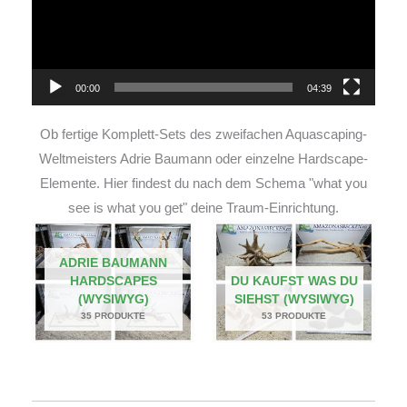
00:00
04:39
Ob fertige Komplett-Sets des zweifachen Aquascaping-
Weltmeisters Adrie Baumann oder einzelne Hardscape-
Elemente. Hier findest du nach dem Schema "what you
see is what you get" deine Traum-Einrichtung.
ADRIE BAUMANN
HARDSCAPES
DU KAUFST WAS DU
(WYSIWYG)
SIEHST (WYSIWYG)
35 PRODUKTE
53 PRODUKTE