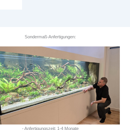
Sondermaß-Anfertigungen:
Tolle Becken und super
Support gerne wieder
GREGOR Z.
- Anfertigungszeit: 1-4 Monate