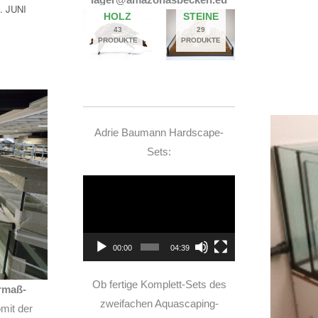
10. JUNI 2026
HOLZ
STEINE
43
29
PRODUKTE
PRODUKTE
Adrie Baumann Hardscape-
Sets:
Video-
Player
00:00
04:39
Ob fertige Komplett-Sets des
rmaß-
zweifachen Aquascaping-
mit der