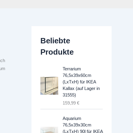
Beliebte
Produkte
uch
aum
Terrarium
76,5x39x60cm
(LxTxH) für IKEA
Kallax (auf Lager in
31555)
159,99
€
Aquarium
76,5x39x30cm
(LxTxH) 90l für IKEA