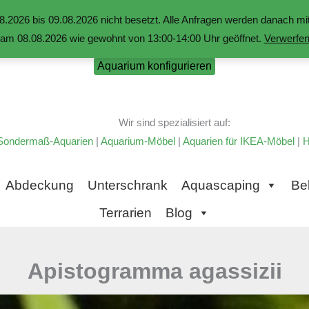
.2026 bis 09.08.2026 nicht besetzt. Alle Anfragen werden danach 
am 08.08.2026 wie gewohnt von 13:00-14:00 Uhr geöffnet.
Verwerfe
Aquarium konfigurieren
Wir sind spezialisiert auf:
Sondermaß-Aquarien
|
Aquarium-Möbel
|
Aquarien für IKEA-Möbel
|
H
Abdeckung
Unterschrank
Aquascaping
Be
Terrarien
Blog
Apistogramma agassizii