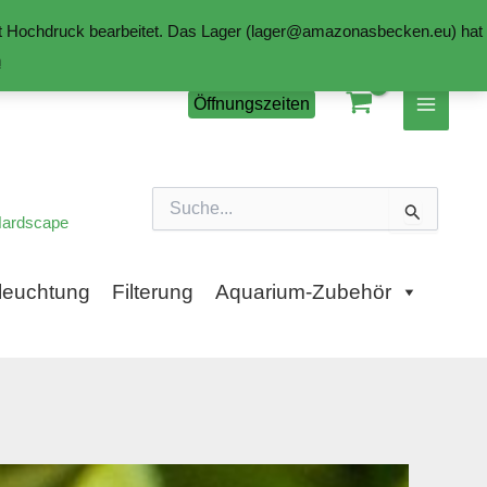
mit Hochdruck bearbeitet. Das Lager (lager@amazonasbecken.eu) hat
n
Öffnungszeiten
Suchen
nach:
ardscape
leuchtung
Filterung
Aquarium-Zubehör