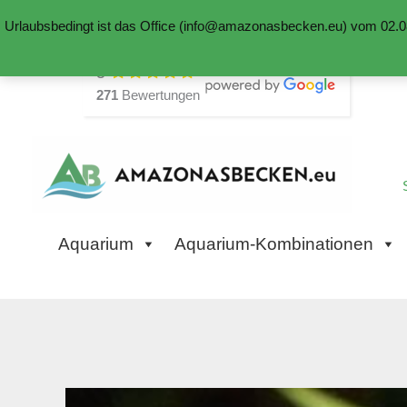
Urlaubsbedingt ist das Office (info@amazonasbecken.eu) vom 02.08
Zum
5
Inhalt
271
Bewertungen
springen
Aquarium
Aquarium-Kombinationen