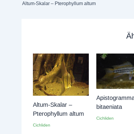
Altum-Skalar – Pterophyllum altum
Äh
Apistogramm
Altum-Skalar –
bitaeniata
Pterophyllum altum
Cichliden
Cichliden