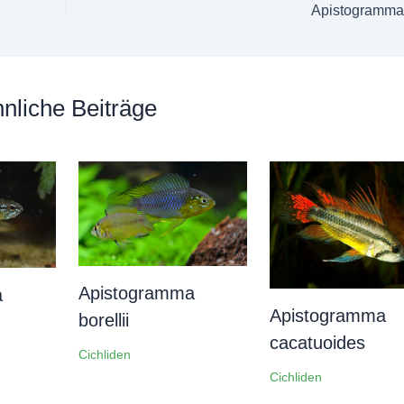
Apistogramma 
nliche Beiträge
Apistogramma
a
Apistogramma
borellii
cacatuoides
Cichliden
Cichliden