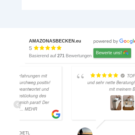
AMAZONASBECKEN.eu
5
Bewerte uns!
Basierend auf
271
Bewertungen
TOP Hardscape im Laden
v!
und sehr nette Beratung! Ich bin super Glücklich
d
mit meinem Beståbecken
er
A