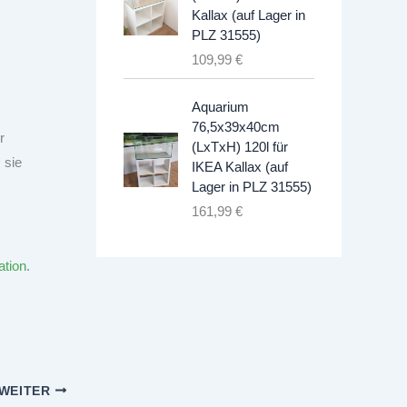
Kallax (auf Lager in
PLZ 31555)
109,99
€
Aquarium
76,5x39x40cm
r
(LxTxH) 120l für
 sie
IKEA Kallax (auf
Lager in PLZ 31555)
161,99
€
ation
.
WEITER