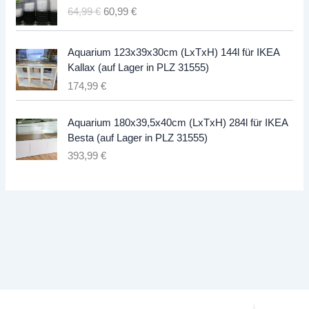
U
A
64,99
€
60,99
€
r
k
s
t
Aquarium 123x39x30cm (LxTxH) 144l für IKEA
p
u
Kallax (auf Lager in PLZ 31555)
r
e
174,99
€
ü
l
n
l
g
e
Aquarium 180x39,5x40cm (LxTxH) 284l für IKEA
l
r
Besta (auf Lager in PLZ 31555)
i
P
393,99
€
c
r
h
e
e
i
r
s
P
i
r
s
e
t
i
:
s
6
w
0