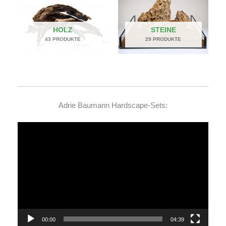
HOLZ
STEINE
43 PRODUKTE
29 PRODUKTE
Adrie Baumann Hardscape-Sets:
Video-
Player
00:00
04:39