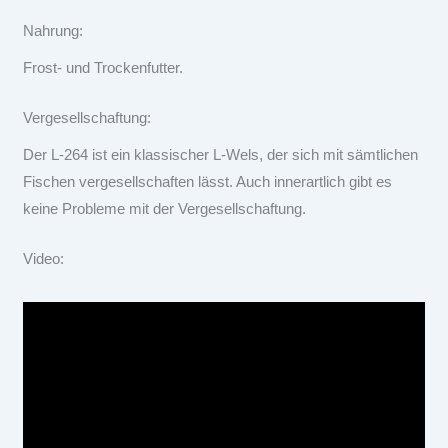
Nahrung:
Frost- und Trockenfutter.
Vergesellschaftung:
Der L-264 ist ein klassischer L-Wels, der sich mit sämtlichen
Fischen vergesellschaften lässt. Auch innerartlich gibt es
keine Probleme mit der Vergesellschaftung.
Video: