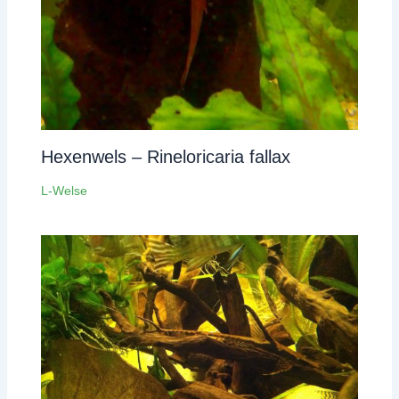
Hexenwels – Rineloricaria fallax
L-Welse