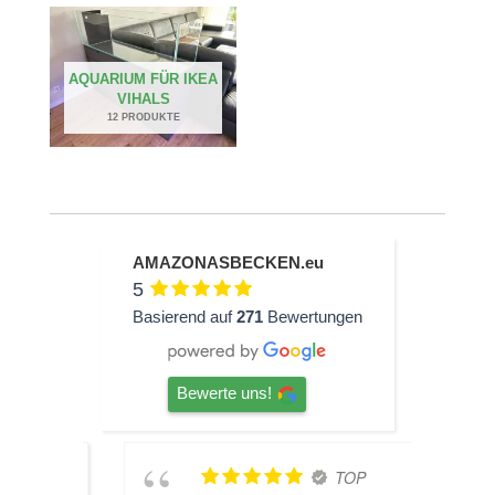
AQUARIUM FÜR IKEA
VIHALS
12 PRODUKTE
AMAZONASBECKEN.eu
5
Basierend auf
271
Bewertungen
Bewerte uns!
ine
TOP