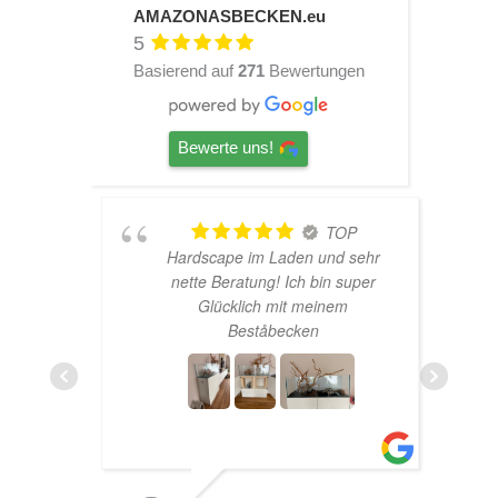
a
,
AMAZONASBECKEN.eu
r
9
5
:
9
Basierend auf
271
Bewertungen
6
4
€
,
.
Bewerte uns!
9
9
€
TOP
Hardscape im Laden und sehr
n
nette Beratung! Ich bin super
er
Glücklich mit meinem
und
Beståbecken
nen
er
EHR