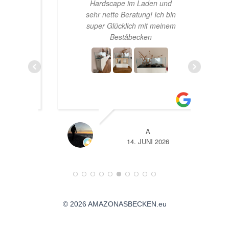
Hardscape im Laden und
aren
sehr nette Beratung! Ich bin
h
haber
super Glücklich mit meinem
rtet
Beståbecken
n zur
ens
ich
sand
TL
A
26
14. JUNI 2026
© 2026 AMAZONASBECKEN.eu