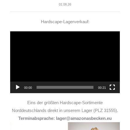
01.08.26
Hardscape-Lagerverkauf:
Video-
Player
00:00
00:21
Eins der größten Hardscape-Sortimente
Norddeutschlands direkt in unserem Lager (PLZ 31555).
Terminabsprache: lager@amazonasbecken.eu