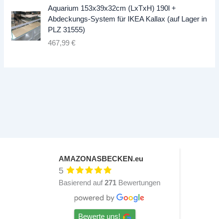
g
e
Aquarium 153x39x32cm (LxTxH) 190l +
l
r
Abdeckungs-System für IKEA Kallax (auf Lager in
i
P
PLZ 31555)
c
r
467,99
€
h
e
e
i
r
s
P
i
r
s
e
t
i
:
s
1
w
3
a
4
r
,
AMAZONASBECKEN.eu
:
9
5
1
9
Basierend auf
271
Bewertungen
4
9
€
,
.
Bewerte uns!