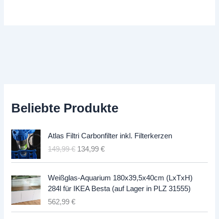
Beliebte Produkte
Atlas Filtri Carbonfilter inkl. Filterkerzen
U
A
149,99
€
134,99
€
r
k
s
t
Weißglas-Aquarium 180x39,5x40cm (LxTxH)
p
u
284l für IKEA Besta (auf Lager in PLZ 31555)
r
e
562,99
€
ü
l
n
l