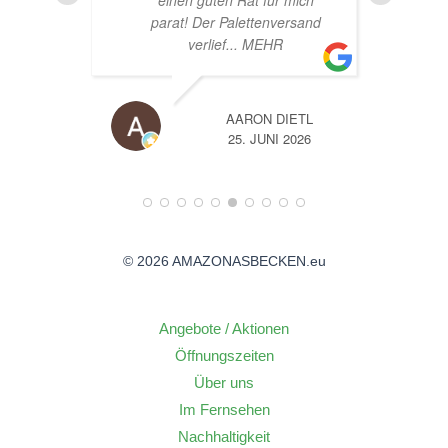
ich
sand
TL
A
26
14. JUNI 2026
© 2026 AMAZONASBECKEN.eu
Angebote / Aktionen
Öffnungszeiten
Über uns
Im Fernsehen
Nachhaltigkeit