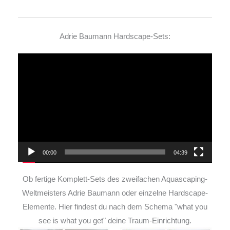
Adrie Baumann Hardscape-Sets:
Video-
Player
00:00
04:39
Ob fertige Komplett-Sets des zweifachen Aquascaping-
Weltmeisters Adrie Baumann oder einzelne Hardscape-
Elemente. Hier findest du nach dem Schema "what you
see is what you get" deine Traum-Einrichtung.