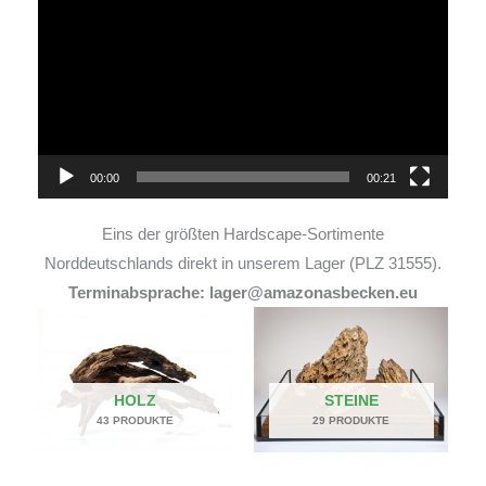
Player
00:00
00:21
Eins der größten Hardscape-Sortimente
Norddeutschlands direkt in unserem Lager (PLZ 31555).
Terminabsprache: lager@amazonasbecken.eu
HOLZ
STEINE
43 PRODUKTE
29 PRODUKTE