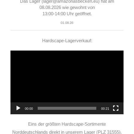
Das Lager (lager@amazonasbecken.eu) hat am
08.08.2026 wie gewohnt von
13:00-14:00 Uhr geöffnet.
01.08.26
Hardscape-Lagerverkauf:
Video-
Player
00:00
00:21
Eins der größten Hardscape-Sortimente
Norddeutschlands direkt in unserem Lager (PLZ 31555).