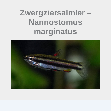
Zwergziersalmler –
Nannostomus
marginatus