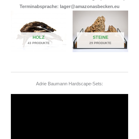
Terminabsprache: lager@amazonasbecken.eu
HOLZ
STEINE
43 PRODUKTE
29 PRODUKTE
Adrie Baumann Hardscape-Sets:
Video-
Player