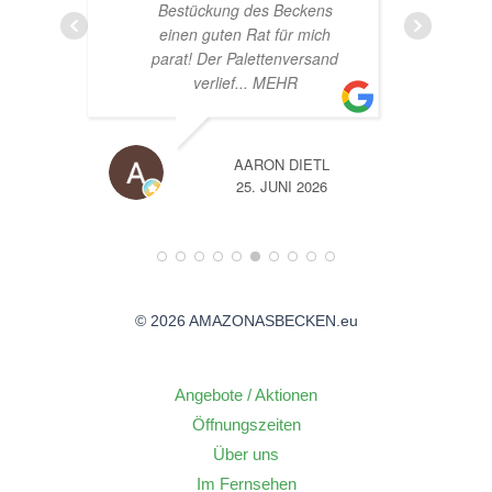
ens
ich
sand
TL
A
26
14. JUNI 2026
© 2026 AMAZONASBECKEN.eu
Angebote / Aktionen
Öffnungszeiten
Über uns
Im Fernsehen