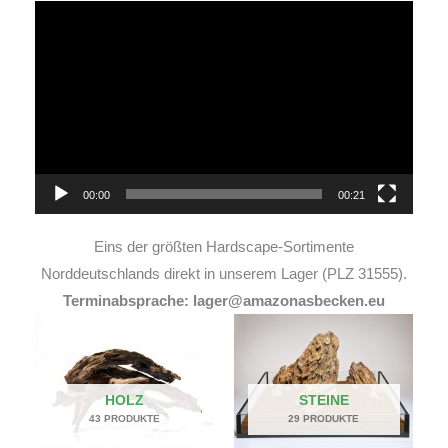
Video-
Player
00:00
00:21
Eins der größten Hardscape-Sortimente
Norddeutschlands direkt in unserem Lager (PLZ 31555).
Terminabsprache: lager@amazonasbecken.eu
HOLZ
STEINE
43 PRODUKTE
29 PRODUKTE