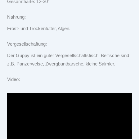
Gesamthärte: 12-30°
Nahrung:
Frost- und Trockenfutter, Algen.
Vergesellschaftung:
Der Guppy ist ein guter Vergesellschaftsfisch. Beifische sind
z.B. Panzerwelse, Zwergbuntbarsche, kleine Salmler.
Video: