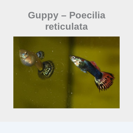
Guppy – Poecilia
reticulata