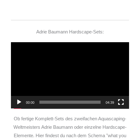
Adrie Baumann Hardscape-Sets:
Video-
Player
00:00
04:39
Ob fertige Komplett-Sets des zweifachen Aquascaping-
Weltmeisters Adrie Baumann oder einzelne Hardscape-
Elemente. Hier findest du nach dem Schema "what you