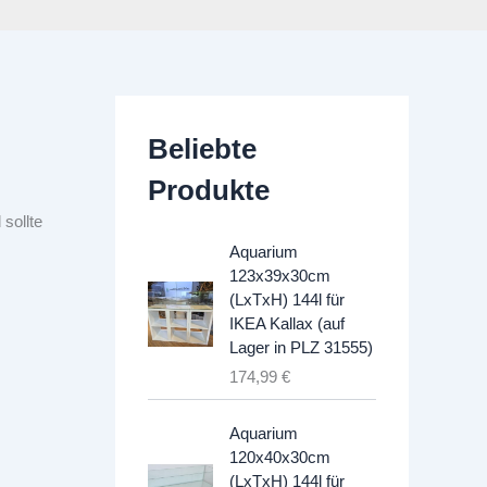
Beliebte
Produkte
sollte
Aquarium
123x39x30cm
(LxTxH) 144l für
IKEA Kallax (auf
Lager in PLZ 31555)
174,99
€
Aquarium
120x40x30cm
(LxTxH) 144l für