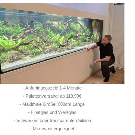
Ich habe vor einem Jahr zwei
hen hier erworben. Von Anfang bis Ende
 ich eine super kompetente und ehrliche
ratung erhalten! Auch im Nachgang bei
Fragen, habe ich immer
... MEHR
LISA ROHRLACHE
- Anfertigungszeit: 1-4 Monate
10. JUNI 2026
- Palettenversand: ab 119,99€
- Maximale Größe: 600cm Länge
- Floatglas und Weißglas
- Schwarzes oder transparenten Silikon
- Meerwassergeeignet