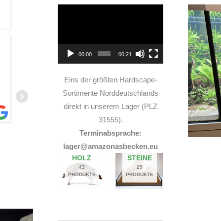
Video-
Player
TOP Hardscape im Laden
00:00
00:21
nd sehr nette Beratung! Ich bin super Glücklich
Roc
mit meinem Beståbecken
habe
Eins der größten Hardscape-
Be
Sortimente Norddeutschlands
direkt in unserem Lager (PLZ
31555).
Terminabsprache:
A
lager@amazonasbecken.eu
14. JUNI 2026
HOLZ
STEINE
43
29
PRODUKTE
PRODUKTE