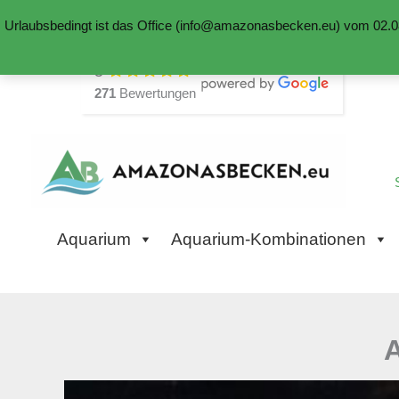
Urlaubsbedingt ist das Office (info@amazonasbecken.eu) vom 02.08
Zum
5
Inhalt
271
Bewertungen
springen
Aquarium
Aquarium-Kombinationen
A