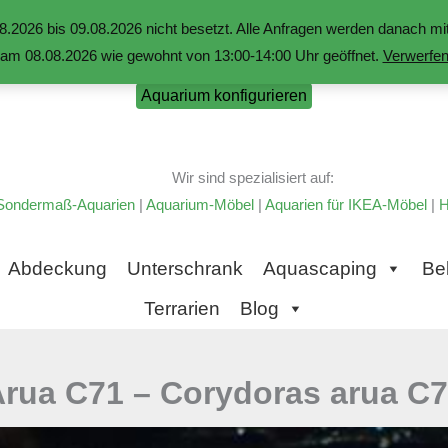
.2026 bis 09.08.2026 nicht besetzt. Alle Anfragen werden danach 
am 08.08.2026 wie gewohnt von 13:00-14:00 Uhr geöffnet.
Verwerfe
Aquarium konfigurieren
Wir sind spezialisiert auf:
Sondermaß-Aquarien
|
Aquarium-Möbel
|
Aquarien für IKEA-Möbel
|
H
Abdeckung
Unterschrank
Aquascaping
Be
Terrarien
Blog
rua C71 – Corydoras arua C