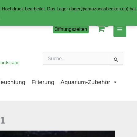
mit Hochdruck bearbeitet. Das Lager (lager@amazonasbecken.eu) hat
n
Öffnungszeiten
Suchen
nach:
ardscape
leuchtung
Filterung
Aquarium-Zubehör
71