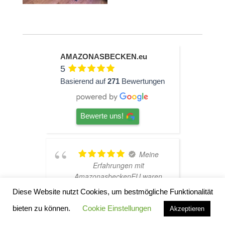
AMAZONASBECKEN.eu
5
Basierend auf
271
Bewertungen
Bewerte uns!
ine
TOP
Hardscape im Laden und
aren
sehr nette Beratung! Ich bin
h
haber
super Glücklich mit meinem
Diese Website nutzt Cookies, um bestmögliche Funktionalität
rtet
Beståbecken
bieten zu können.
Cookie Einstellungen
n zur
Akzeptieren
ens