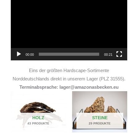
Player
00:00
00:21
Eins der größten Hardscape-Sortimente
Norddeutschlands direkt in unserem Lager (PLZ 31555).
Terminabsprache: lager@amazonasbecken.eu
HOLZ
STEINE
43 PRODUKTE
29 PRODUKTE