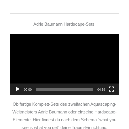
Adrie Baumann Hardscape-Sets:
Video-
Player
00:00
04:39
Ob fertige Komplett-Sets des zweifachen Aquascaping-
Weltmeisters Adrie Baumann oder einzelne Hardscape-
Elemente. Hier findest du nach dem Schema "what you
see is what you get" deine Traum-Einrichtung.