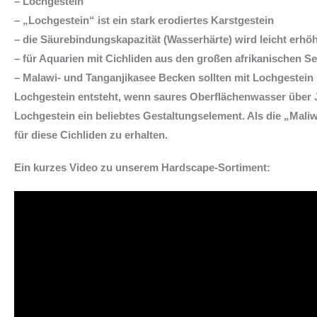
– Lochgestein
– „Lochgestein“ ist ein stark erodiertes Karstgestein
– die Säurebindungskapazität (Wasserhärte) wird leicht erhöh
– für Aquarien mit Cichliden aus den großen afrikanischen S
– Malawi- und Tanganjikasee Becken sollten mit Lochgestein
Lochgestein entsteht, wenn saures Oberflächenwasser über Ja
Lochgestein ein beliebtes Gestaltungselement. Als die „Mali
für diese Cichliden zu erhalten.
Ein kurzes Video zu unserem
Hardscape-Sortiment
: