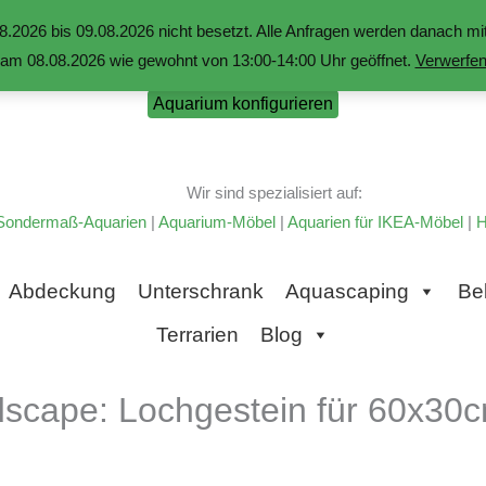
.2026 bis 09.08.2026 nicht besetzt. Alle Anfragen werden danach 
am 08.08.2026 wie gewohnt von 13:00-14:00 Uhr geöffnet.
Verwerfe
Aquarium konfigurieren
Wir sind spezialisiert auf:
Sondermaß-Aquarien
|
Aquarium-Möbel
|
Aquarien für IKEA-Möbel
|
H
Abdeckung
Unterschrank
Aquascaping
Be
Terrarien
Blog
scape: Lochgestein für 60x3