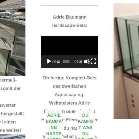
Adrie Baumann
Hardscape-Sets:
Video-
Player
00:00
04:39
Ob fertige Komplett-Sets
dermaß-
des zweifachen
somit der
Aquascaping-
!
Weltmeisters Adrie
iswerter
Baumann oder einzelne
 hergestellt
ADRIE
DU
Hardscape-Elemente. Hier
BAUMA
KAUFS
l einen
NN
T WAS
findest du nach dem
ne weiter!
HARDS
DU
Schema "what you see is