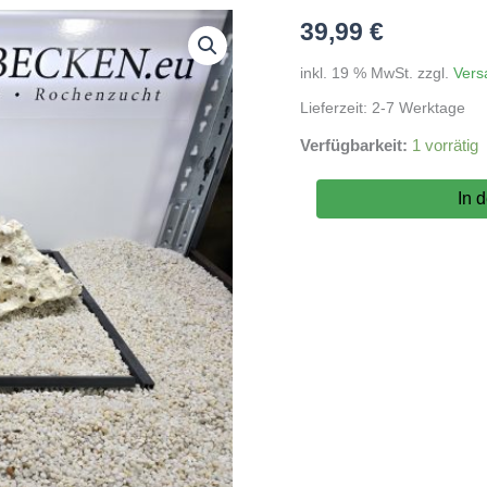
39,99
€
inkl. 19 % MwSt.
zzgl.
Vers
Lieferzeit:
2-7 Werktage
Verfügbarkeit:
1 vorrätig
Adrie
In 
Baumann
Hardscape:
Lochgestein
für
60x30cm
(WYSIWYG)
Nr.64
Menge