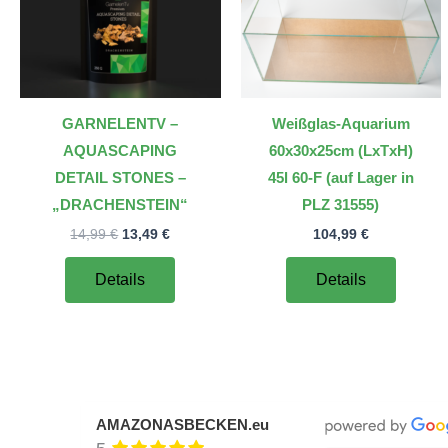
GARNELENTV –
Weißglas-Aquarium
AQUASCAPING
60x30x25cm (LxTxH)
DETAIL STONES –
45l 60-F (auf Lager in
„DRACHENSTEIN“
PLZ 31555)
Ursprünglicher
Aktueller
14,99
€
13,49
€
104,99
€
Preis
Preis
war:
ist:
Details
Details
14,99 €
13,49 €.
AMAZONASBECKEN.eu