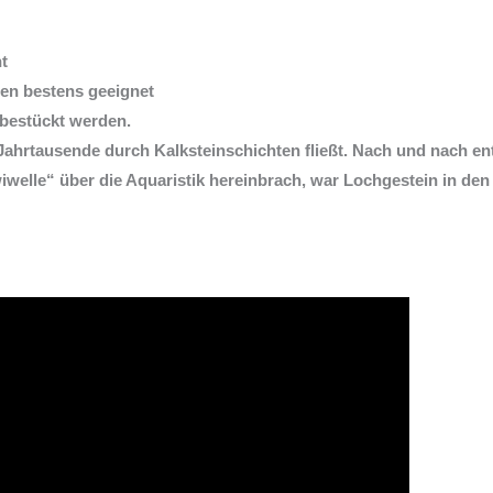
t
een bestens geeignet
 bestückt werden.
hrtausende durch Kalksteinschichten fließt. Nach und nach entst
wiwelle“ über die Aquaristik hereinbrach, war Lochgestein in d