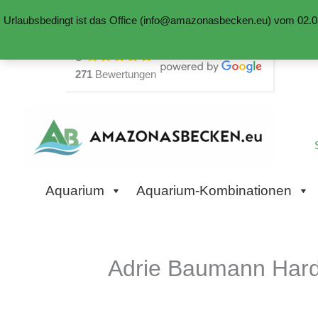
Urlaubsbedingt ist das Office (info@amazonasbecken.eu) vom 02.08
Zum
5
Inhalt
271
Bewertungen
springen
Aquarium
Aquarium-Kombinationen
Adrie Baumann Hard