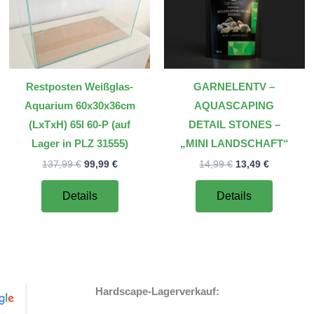
Restposten Weißglas-
GARNELENTV –
Aquarium 60x30x36cm
AQUASCAPING
(LxTxH) 65l 60-P (auf
DETAIL STONES –
Lager in PLZ 31555)
„MINI LANDSCHAFT“
Ursprünglicher
Aktueller
Ursprünglicher
Aktueller
137,99
€
99,99
€
14,99
€
13,49
€
Preis
Preis
Preis
Preis
war:
ist:
war:
ist:
Details
Details
137,99 €
99,99 €.
14,99 €
13,49 €.
Hardscape-Lagerverkauf: