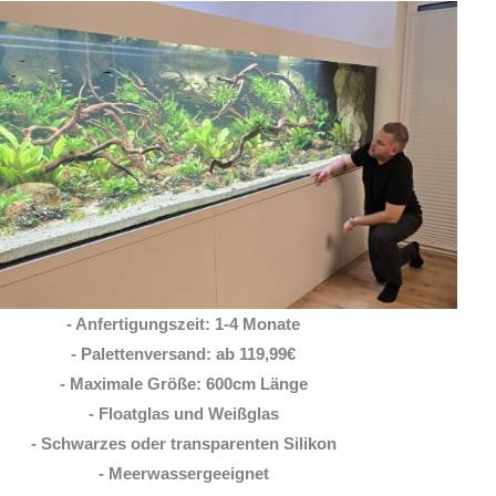
Ich habe vor einem Jahr zwei
Rochen hier erworben. Von Anfang bis Ende habe
ich eine super kompetente und ehrliche Beratung
erhalten! Auch im Nachgang bei Fragen, habe ich
immer
... MEHR
LISA ROHRLACHE
- Anfertigungszeit: 1-4 Monate
10. JUNI 2026
- Palettenversand: ab 119,99€
- Maximale Größe: 600cm Länge
- Floatglas und Weißglas
- Schwarzes oder transparenten Silikon
- Meerwassergeeignet