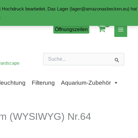
mit Hochdruck bearbeitet. Das Lager (lager@amazonasbecken.eu) hat
n
Öffnungszeiten
Suchen
nach:
ardscape
leuchtung
Filterung
Aquarium-Zubehör
0cm (WYSIWYG) Nr.64