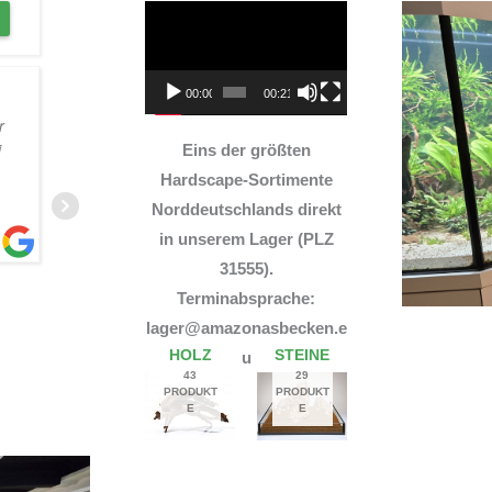
Video-
Player
00:00
00:21
TOP Hardscape im Laden und
r
sehr nette Beratung! Ich bin super Glücklich mit
i
meinem Beståbecken
Eins der größten
Hardscape-Sortimente
Norddeutschlands direkt
in unserem Lager (PLZ
31555).
Terminabsprache:
A
lager@amazonasbecken.e
14. JUNI 2026
HOLZ
STEINE
u
43
29
PRODUKT
PRODUKT
E
E