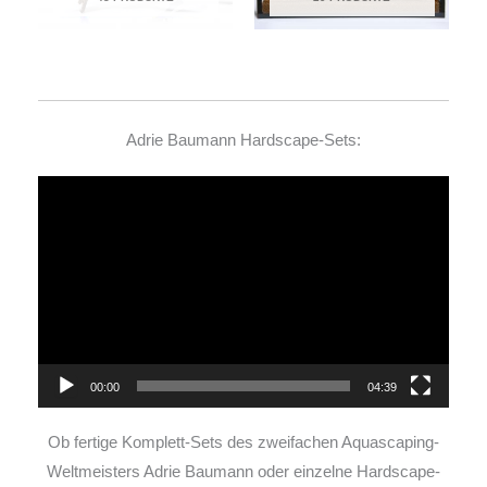
Adrie Baumann Hardscape-Sets:
Video-
Player
00:00
04:39
Ob fertige Komplett-Sets des zweifachen Aquascaping-
Weltmeisters Adrie Baumann oder einzelne Hardscape-