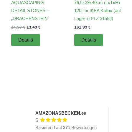
AQUASCAPING
76,5x39x40cm (LxTxH)
DETAIL STONES –
120l für IKEA Kallax (auf
„DRACHENSTEIN“
Lager in PLZ 31555)
Ursprünglicher
Aktueller
14,99
€
13,49
€
161,99
€
Preis
Preis
war:
ist:
Details
Details
14,99 €
13,49 €.
AMAZONASBECKEN.eu
5
Basierend auf
271
Bewertungen