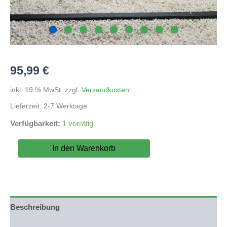
95,99
€
inkl. 19 % MwSt.
zzgl.
Versandkosten
Lieferzeit:
2-7 Werktage
Verfügbarkeit:
1 vorrätig
Adrie
In den Warenkorb
Baumann
Hardscape:
Mini-
Landschaft
für
76,5x39cm
Beschreibung
(WYSIWYG)
Nr.79