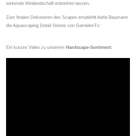
wirkende Minilandschaft entstehen lassen.
Zum finalen Dekorieren des Scapes empfiehlt Adrie Baumann
die Aquascaping Detail Stones von GarnelenTv:
Ein kurzes Video zu unserem
Hardscape-Sortiment
: