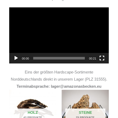
Video-
Player
00:00
00:21
Eins der größten Hardscape-Sortimente
Norddeutschlands direkt in unserem Lager (PLZ 31555).
Terminabsprache: lager@amazonasbecken.eu
HOLZ
STEINE
43 PRODUKTE
29 PRODUKTE