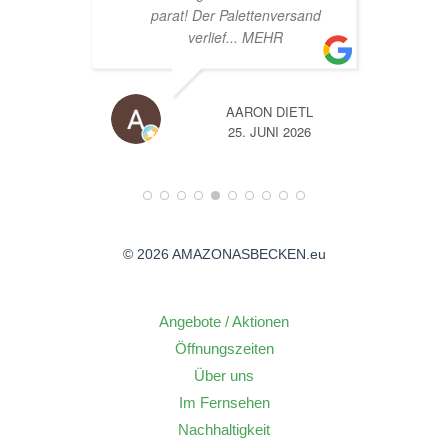
sand
TL
A
26
14. JUNI 2026
© 2026 AMAZONASBECKEN.eu
Angebote / Aktionen
Öffnungszeiten
Über uns
Im Fernsehen
Nachhaltigkeit