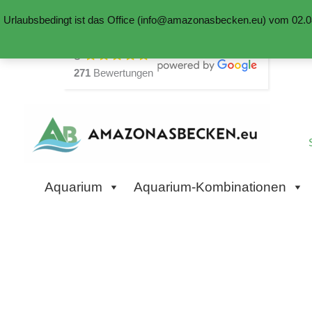
Urlaubsbedingt ist das Office (info@amazonasbecken.eu) vom 02.08
Zum
5
Inhalt
271
Bewertungen
springen
Aquarium
Aquarium-Kombinationen