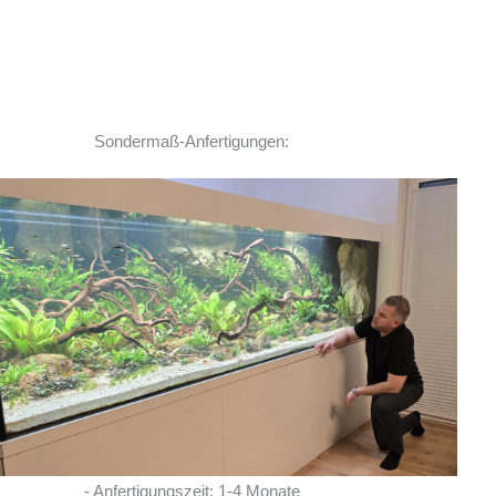
Sondermaß-Anfertigungen:
Ich habe vor einem Jahr zwei
Rochen hier erworben. Von Anfang bis Ende
habe ich eine super kompetente und ehrliche
Beratung erhalten! Auch im Nachgang bei
Fragen, habe ich immer
... MEHR
LISA ROHRLACHE
- Anfertigungszeit: 1-4 Monate