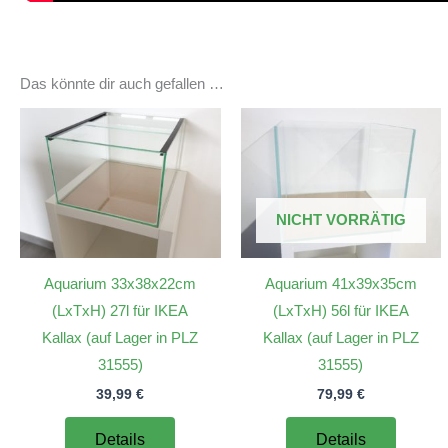
Das könnte dir auch gefallen …
NICHT VORRÄTIG
Aquarium 33x38x22cm
Aquarium 41x39x35cm
(LxTxH) 27l für IKEA
(LxTxH) 56l für IKEA
Kallax (auf Lager in PLZ
Kallax (auf Lager in PLZ
31555)
31555)
39,99
€
79,99
€
Details
Details