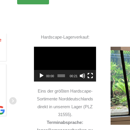
Hardscape-Lagerverkauf:
Video-
Player
TOP Hardscape im Laden
00:00
00:21
und sehr nette Beratung! Ich bin super Glücklich
mit meinem Beståbecken
Eins der größten Hardscape-
Sortimente Norddeutschlands
direkt in unserem Lager (PLZ
31555).
Terminabsprache:
A