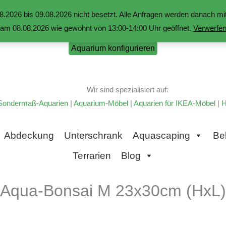
.2026 bis 09.08.2026 nicht besetzt. Alle Anfragen werden danach 
am 08.08.2026 wie gewohnt von 13:00-14:00 Uhr geöffnet.
Verwerfe
Aquarium konfigurieren
Wir sind spezialisiert auf:
Sondermaß-Aquarien
|
Aquarium-Möbel
|
Aquarien für IKEA-Möbel
|
H
Abdeckung
Unterschrank
Aquascaping
Be
Terrarien
Blog
Aqua-Bonsai M 23x30cm (HxL)