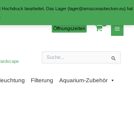
mit Hochdruck bearbeitet. Das Lager (lager@amazonasbecken.eu) hat
n
Öffnungszeiten
Suchen
nach:
ardscape
leuchtung
Filterung
Aquarium-Zubehör