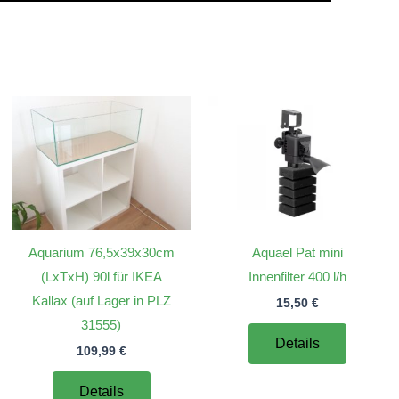
Aquarium 76,5x39x30cm
Aquael Pat mini
(LxTxH) 90l für IKEA
Innenfilter 400 l/h
Kallax (auf Lager in PLZ
15,50
€
31555)
Details
109,99
€
Details