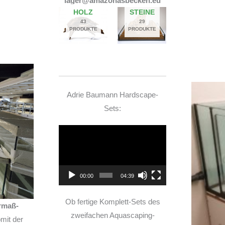
lager@amazonasbecken.eu
14. JUNI 2026
HOLZ
STEINE
43
29
PRODUKTE
PRODUKTE
Adrie Baumann Hardscape-
Sets:
Video-
Player
00:00
04:39
Ob fertige Komplett-Sets des
rmaß-
zweifachen Aquascaping-
mit der