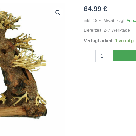
64,99
€
inkl. 19 % MwSt.
zzgl.
Vers
Lieferzeit:
2-7 Werktage
Verfügbarkeit:
1 vorrätig
Aqua-
Bonsai
M
23x30cm
(HxL)
Menge