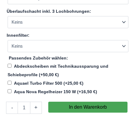
Überlaufschacht inkl. 3 Lochbohrungen:
Innenfilter:
Passendes Zubehör wählen:
Abdeckscheiben mit Technikaussparung und
Schiebeprofile
(+
50,00
€
)
Aquael Turbo Filter 500
(+
25,00
€
)
Aqua Nova Regelheizer 150 W
(+
16,50
€
)
Aquarium
In den Warenkorb
-
+
100x30x30cm
(LxTxH)
90l
(nicht
auf