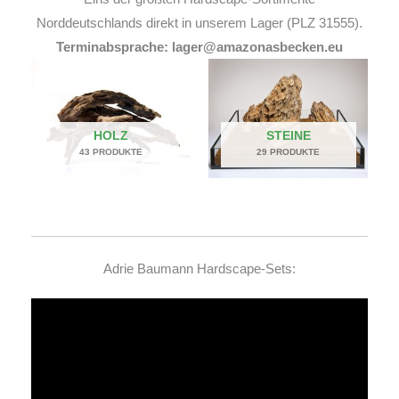
Norddeutschlands direkt in unserem Lager (PLZ 31555).
Terminabsprache: lager@amazonasbecken.eu
HOLZ
STEINE
43 PRODUKTE
29 PRODUKTE
Adrie Baumann Hardscape-Sets:
Video-
Player