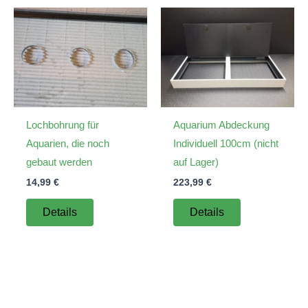
Lochbohrung für
Aquarium Abdeckung
Aquarien, die noch
Individuell 100cm (nicht
gebaut werden
auf Lager)
14,99
€
223,99
€
Details
Details