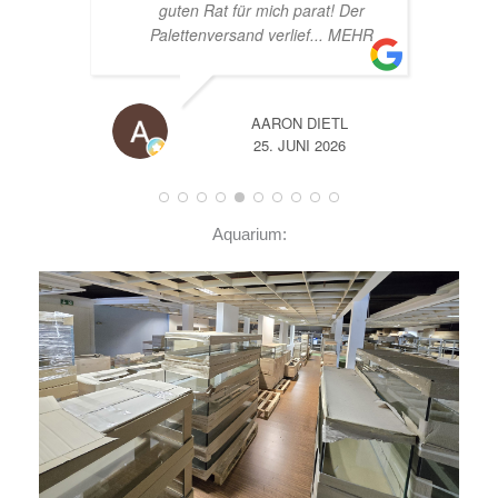
er
EHR
A
14. JUNI 2026
Aquarium: