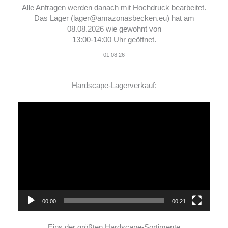
Alle Anfragen werden danach mit Hochdruck bearbeitet.
Das Lager (lager@amazonasbecken.eu) hat am
08.08.2026 wie gewohnt von
13:00-14:00 Uhr geöffnet.
01.08.26
Hardscape-Lagerverkauf:
Video-
Player
00:00
00:21
Eins der größten Hardscape-Sortimente