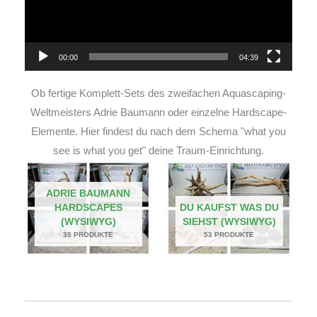
00:00
04:39
Ob fertige Komplett-Sets des zweifachen Aquascaping-
Weltmeisters Adrie Baumann oder einzelne Hardscape-
Elemente. Hier findest du nach dem Schema "what you
see is what you get" deine Traum-Einrichtung.
ADRIE BAUMANN
HARDSCAPES
DU KAUFST WAS DU
(WYSIWYG)
SIEHST (WYSIWYG)
35 PRODUKTE
53 PRODUKTE