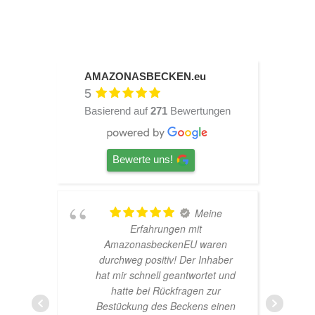
AMAZONASBECKEN.eu
5
Basierend auf
271
Bewertungen
Bewerte uns!
TOP
Hardscape im Laden und sehr
n
nette Beratung! Ich bin super
er
Glücklich mit meinem
und
Beståbecken
nen