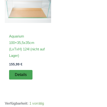
Aquarium
100×35,5x35cm
(LxTxH) 124l (nicht auf
Lager)
155,99
€
Details
Verfügbarkeit:
1 vorrätig