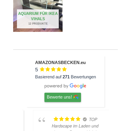
AQUARIUM FÜR IKEA
VIHALS
12 PRODUKTE
AMAZONASBECKEN.eu
5
Basierend auf
271
Bewertungen
Bewerte uns!
ine
TOP
Hardscape im Laden und