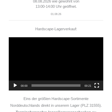
08.08.2026 wie gewohnt von
13:00-14:00 Uhr geöffnet.
01.08.26
Hardscape-Lagerverkauf:
Video-
Player
00:00
00:21
Eins der größten Hardscape-Sortimente
Norddeutschlands direkt in unserem Lager (PLZ 31555).