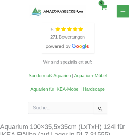
Zum
Inhalt
springen
5
271
Bewertungen
Wir sind spezialisiert auf:
Sondermaß-Aquarien
|
Aquarium-Möbel
Aquarien für IKEA-Möbel
|
Hardscape
Suchen
nach:
Aquarium 100×35,5x35cm (LxTxH) 124l für
IKEA Fjällbo (auf Lager in PLZ 31555)