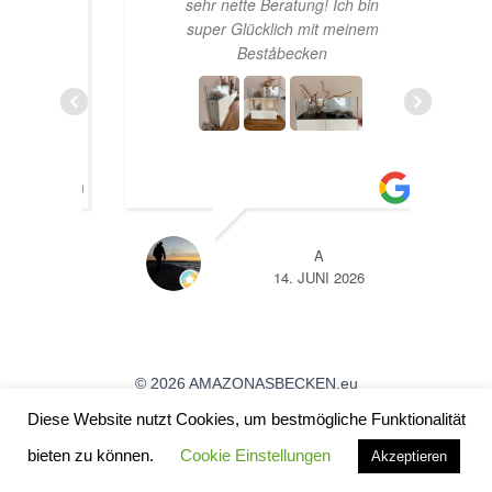
aren
sehr nette Beratung! Ich bin
h
haber
super Glücklich mit meinem
rtet
Beståbecken
n zur
ens
ich
sand
TL
A
26
14. JUNI 2026
© 2026 AMAZONASBECKEN.eu
Diese Website nutzt Cookies, um bestmögliche Funktionalität
bieten zu können.
Cookie Einstellungen
Angebote / Aktionen
Akzeptieren
Öffnungszeiten