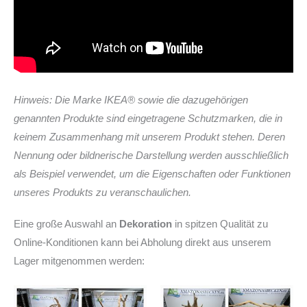
Hinweis: Die Marke IKEA® sowie die dazugehörigen
genannten Produkte sind eingetragene Schutzmarken, die in
keinem Zusammenhang mit unserem Produkt stehen. Deren
Nennung oder bildnerische Darstellung werden ausschließlich
als Beispiel verwendet, um die Eigenschaften oder Funktionen
unseres Produkts zu veranschaulichen.
Eine große Auswahl an
Dekoration
in spitzen Qualität zu
Online-Konditionen kann bei Abholung direkt aus unserem
Lager mitgenommen werden: