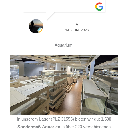
EHR
A
14. JUNI 2026
Aquarium:
In unserem Lager (PLZ 31555) bieten wir gut
1.500
Sondermaß-Aquarien
in über 220 verschiedenen