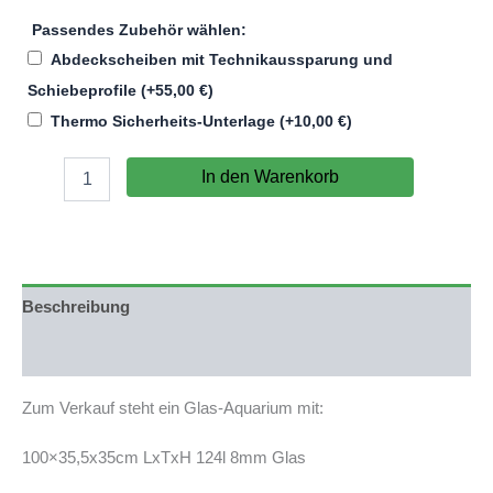
Passendes Zubehör wählen:
Abdeckscheiben mit Technikaussparung und
Schiebeprofile
(+
55,00
€
)
Thermo Sicherheits-Unterlage
(+
10,00
€
)
Aquarium
In den Warenkorb
100x35,5x35cm
(LxTxH)
124l
für
IKEA
Fjällbo
Beschreibung
(auf
Lager
Produktsicherheit
in
PLZ
Zum Verkauf steht ein Glas-Aquarium mit:
31555)
Menge
100×35,5x35cm LxTxH 124l 8mm Glas