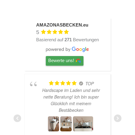
AMAZONASBECKEN.eu
5
Basierend auf
271
Bewertungen
Bewerte uns!
TOP
Hardscape im Laden und sehr
n
nette Beratung! Ich bin super
er
Glücklich mit meinem
und
Beståbecken
nen
er