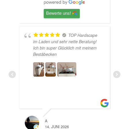
Bewerte uns!
TOP Hardscape
U
im Laden und sehr nette Beratung!
Ich bin super Glücklich mit meinem
e
Beståbecken
A
LISA
14. JUNI 2026
10. J