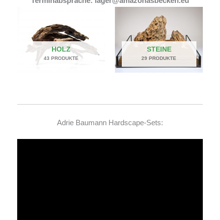
Terminabsprache: lager@amazonasbecken.eu
HOLZ
STEINE
43 PRODUKTE
29 PRODUKTE
Adrie Baumann Hardscape-Sets:
Video-
Player