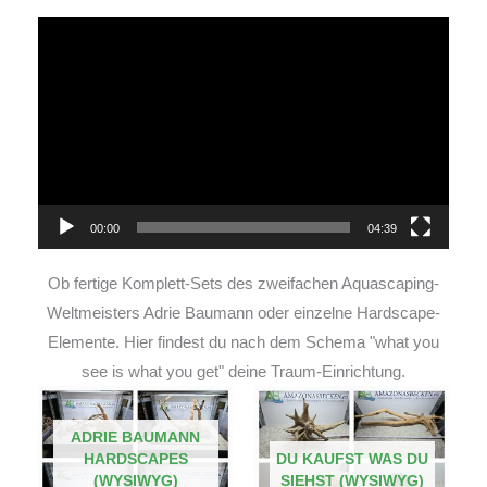
Video-
Player
00:00
04:39
Ob fertige Komplett-Sets des zweifachen Aquascaping-
Weltmeisters Adrie Baumann oder einzelne Hardscape-
Elemente. Hier findest du nach dem Schema "what you
see is what you get" deine Traum-Einrichtung.
ADRIE BAUMANN
HARDSCAPES
DU KAUFST WAS DU
(WYSIWYG)
SIEHST (WYSIWYG)