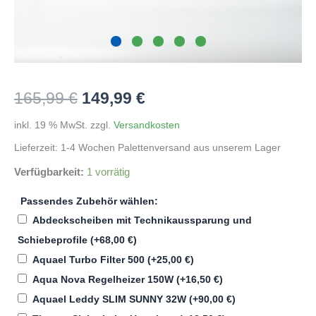
Ursprünglicher
Aktueller
165,99
€
149,99
€
Preis
Preis
inkl. 19 % MwSt.
zzgl.
Versandkosten
Lieferzeit:
1-4 Wochen Palettenversand aus unserem Lager
war:
ist:
Verfügbarkeit:
1 vorrätig
165,99 €
149,99 €.
Passendes Zubehör wählen:
Abdeckscheiben mit Technikaussparung und
Schiebeprofile
(+
68,00
€
)
Aquael Turbo Filter 500
(+
25,00
€
)
Aqua Nova Regelheizer 150W
(+
16,50
€
)
Aquael Leddy SLIM SUNNY 32W
(+
90,00
€
)