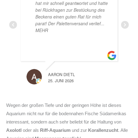
e
Beståbecken
A
LISA
14. JUNI 2026
10. J
Wegen der großen Tiefe und der geringen Höhe ist dieses
Aquarium nicht nur für die bodennahen Fische Südamerikas
interessant, sondern auch sehr beliebt für die Haltung von
Axolotl
oder als
Riff-Aquarium
und zur
Korallenzucht
. Alle