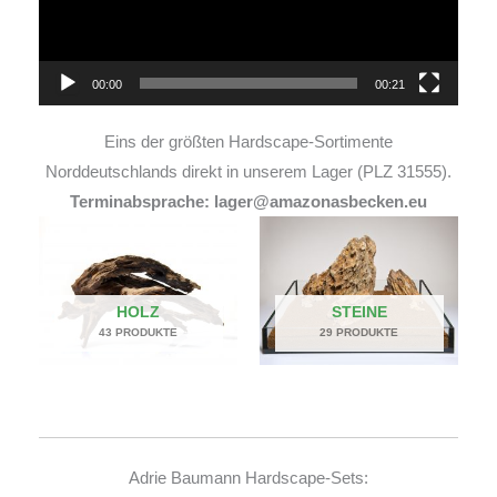
00:00
00:21
Eins der größten Hardscape-Sortimente
Norddeutschlands direkt in unserem Lager (PLZ 31555).
Terminabsprache: lager@amazonasbecken.eu
HOLZ
STEINE
43 PRODUKTE
29 PRODUKTE
Adrie Baumann Hardscape-Sets: