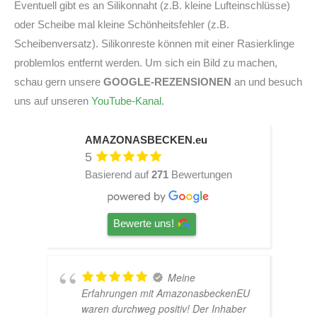
Eventuell gibt es an Silikonnaht (z.B. kleine Lufteinschlüsse)
oder Scheibe mal kleine Schönheitsfehler (z.B.
Scheibenversatz). Silikonreste können mit einer Rasierklinge
problemlos entfernt werden. Um sich ein Bild zu machen,
schau gern unsere
GOOGLE-REZENSIONEN
an und besuch
uns auf unseren
YouTube-Kanal
.
AMAZONASBECKEN.eu
5
Basierend auf
271
Bewertungen
Bewerte uns!
TOP Hardscape
U
im Laden und sehr nette Beratung!
Ich bin super Glücklich mit meinem