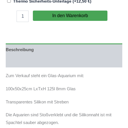
Thermo Sicherheits-Unterlage
(+
12,50
€
)
B-
In den Warenkorb
Ware
Aquarium
100x50x25cm
(LxTxH)
125l
Muschelbruch
Beschreibung
(auf
Lager
Produktsicherheit
in
PLZ
Zum Verkauf steht ein Glas-Aquarium mit:
31555)
Menge
100x50x25cm LxTxH 125l 8mm Glas
Transparentes Silikon mit Streben
Die Aquarien sind Stoßverklebt und die Silikonnaht ist mit
Spachtel sauber abgezogen.