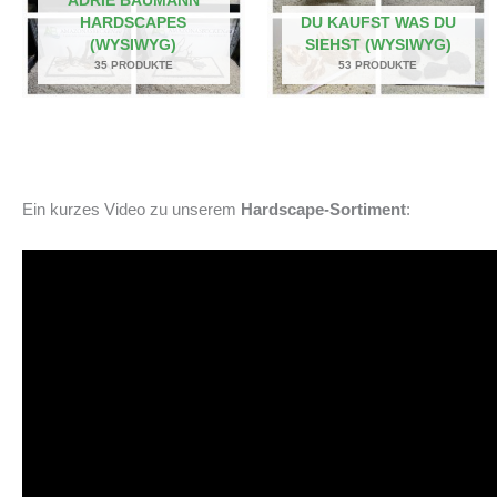
ADRIE BAUMANN
HARDSCAPES
DU KAUFST WAS DU
(WYSIWYG)
SIEHST (WYSIWYG)
35 PRODUKTE
53 PRODUKTE
Ein kurzes Video zu unserem
Hardscape-Sortiment
: