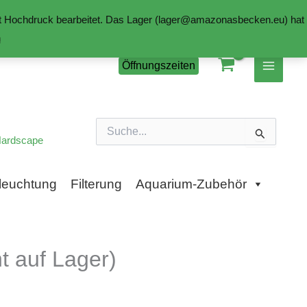
mit Hochdruck bearbeitet. Das Lager (lager@amazonasbecken.eu) hat
n
Öffnungszeiten
Suchen
nach:
ardscape
leuchtung
Filterung
Aquarium-Zubehör
 auf Lager)