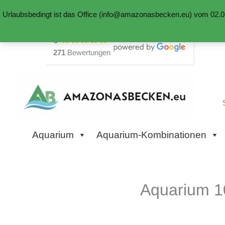
Urlaubsbedingt ist das Office (info@amazonasbecken.eu) vom 02.08
Zum
5
Inhalt
271
Bewertungen
springen
Aquarium
Aquarium-Kombinationen
Aquarium 1