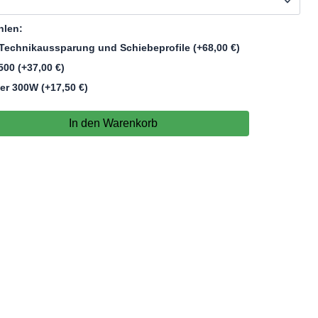
hlen:
Technikaussparung und Schiebeprofile
(+
68,00
€
)
1500
(+
37,00
€
)
zer 300W
(+
17,50
€
)
In den Warenkorb