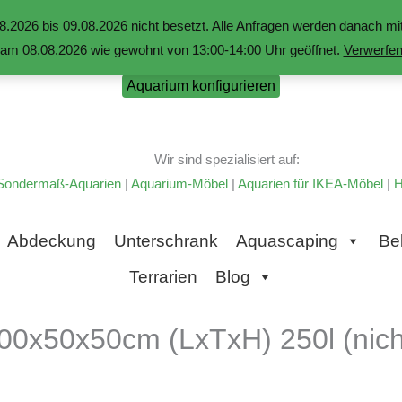
.2026 bis 09.08.2026 nicht besetzt. Alle Anfragen werden danach 
am 08.08.2026 wie gewohnt von 13:00-14:00 Uhr geöffnet.
Verwerfe
Aquarium konfigurieren
Wir sind spezialisiert auf:
Sondermaß-Aquarien
|
Aquarium-Möbel
|
Aquarien für IKEA-Möbel
|
H
Abdeckung
Unterschrank
Aquascaping
Be
Terrarien
Blog
00x50x50cm (LxTxH) 250l (nicht