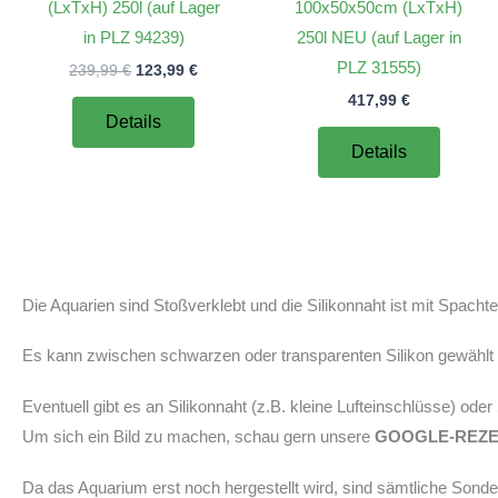
(LxTxH) 250l (auf Lager
100x50x50cm (LxTxH)
in PLZ 94239)
250l NEU (auf Lager in
PLZ 31555)
Ursprünglicher
Aktueller
239,99
€
123,99
€
Preis
Preis
417,99
€
war:
ist:
Details
239,99 €
123,99 €.
Details
Die Aquarien sind Stoßverklebt und die Silikonnaht ist mit Spach
Es kann zwischen schwarzen oder transparenten Silikon gewählt w
Eventuell gibt es an Silikonnaht (z.B. kleine Lufteinschlüsse) ode
Um sich ein Bild zu machen, schau gern unsere
GOOGLE-REZ
Da das Aquarium erst noch hergestellt wird, sind sämtliche Son