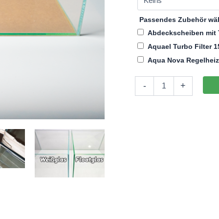
Passendes Zubehör wä
Abdeckscheiben mit 
Aquael Turbo Filter 
Aqua Nova Regelhei
Aquarium
-
+
100x50x50cm
(LxTxH)
250l
(nicht
auf
Lager)
Menge