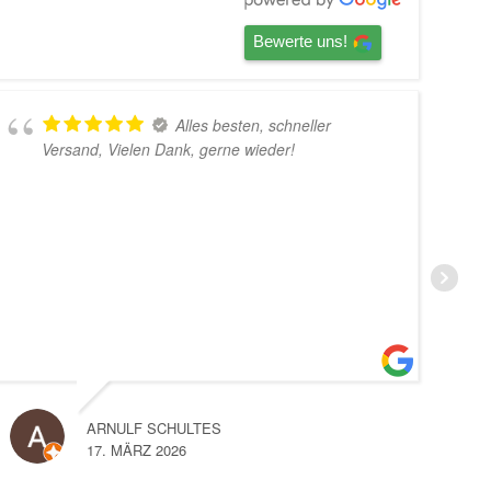
Bewerte uns!
Alles besten, schneller
, Vielen Dank, gerne wieder!
und super A
jeden Fall g
RNULF SCHULTES
JONAS PAGEL
7. MÄRZ 2026
12. MÄRZ 2026