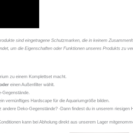
rodukte sind eingetragene Schutzmarken, die in keinem Zusammen
wendet, um die Eigenschaften oder Funktionen unseres Produkts zu ve
arium zu einem Komplettset macht.
oder
einen Außenfilter wählt.
pe-Gegenstände.
in vernünftiges Hardscape für die Aquariumgröße bilden.
nz andere Deko-Gegenstände? -Dann findest du in unserem riesigen H
e-Konditionen kann bei Abholung direkt aus unserem Lager mitgenom