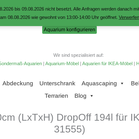
.2026 bis 09.08.2026 nicht besetzt. Alle Anfragen werden danach 
am 08.08.2026 wie gewohnt von 13:00-14:00 Uhr geöffnet.
Verwerfe
Aquarium konfigurieren
Wir sind spezialisiert auf:
Sondermaß-Aquarien
|
Aquarium-Möbel
|
Aquarien für IKEA-Möbel
|
H
Abdeckung
Unterschrank
Aquascaping
Be
Terrarien
Blog
m (LxTxH) DropOff 194l für IK
31555)