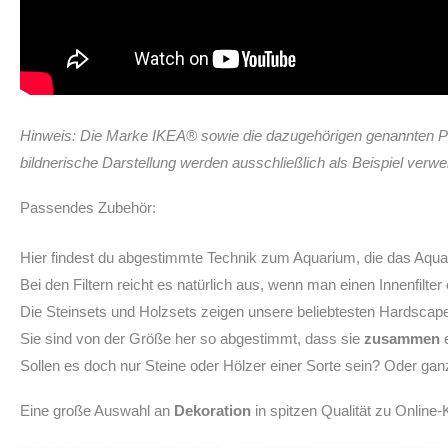
Hinweis: Die Marke IKEA® sowie die dazugehörigen genannten P
bildnerische Darstellung werden ausschließlich als Beispiel ver
Passendes Zubehör:
Hier findest du abgestimmte Technik zum Aquarium, die das Aqu
Bei den Filtern reicht es natürlich aus, wenn man einen Innenfilter
Die Steinsets und Holzsets zeigen unsere beliebtesten Hardsca
Sie sind von der Größe her so abgestimmt, dass sie
zusammen
e
Sollen es doch nur Steine oder Hölzer einer Sorte sein? Oder ga
Eine große Auswahl an
Dekoration
in spitzen Qualität zu Onlin