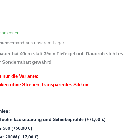
andkosten
ettenversand aus unserem Lager
uer hat 40cm statt 39cm Tiefe gebaut. Daudrch steht es
r Sonderrabatt gewährt!
 nur die Variante:
ken ohne Streben, transparentes Silikon.
hlen:
Technikaussparung und Schiebeprofile
(+
71,00
€
)
er 500
(+
50,00
€
)
zer 200W
(+
17,00
€
)