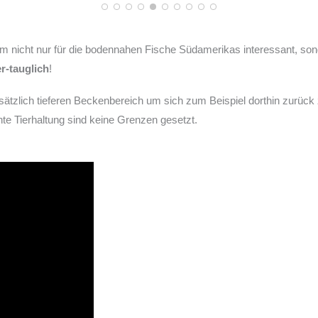
m nicht nur für die bodennahen Fische Südamerikas interessant, sond
-tauglich
!
tzlich tieferen Beckenbereich um sich zum Beispiel dorthin zurück z
chte Tierhaltung sind keine Grenzen gesetzt.