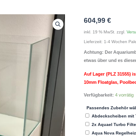
604,99
€
inkl. 19 % MwSt.
zzgl.
Vers
Lieferzeit:
1-4 Wochen Pal
Achtung: Der Aquariumba
etwas über und es diese
Auf Lager (PLZ 31555) ist
10mm Floatglas, Poolbec
Verfügbarkeit:
4 vorrätig
Passendes Zubehör wä
Abdeckscheiben mit 
2x Aquael Turbo Filt
Aqua Nova Regelhei