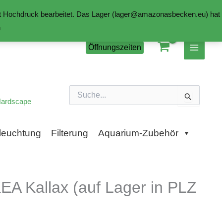
mit Hochdruck bearbeitet. Das Lager (lager@amazonasbecken.eu) hat
n
Öffnungszeiten
Suchen
nach:
ardscape
leuchtung
Filterung
Aquarium-Zubehör
EA Kallax (auf Lager in PLZ