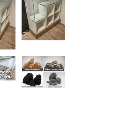
31555)
Menge