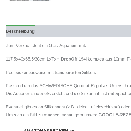
Beschreibung
Produktsicherheit
Zum Verkauf steht ein Glas-Aquarium mit:
117,5x40x65,5/30cm LxTxH
DropOff
194l komplett aus 10mm Flo
Poolbeckenbauweise mit transparenten Silikon.
Passend um das SCHWEDISCHE Quadrat-Regal als Unterschrank zu
Die Aquarien sind Stoßverklebt und die Silikonnaht ist mit Spach
Eventuell gibt es an Silikonnaht (z.B. kleine Lufteinschlüsse) ode
Um sich ein Bild zu machen, schau gern unsere
GOOGLE-REZ
AMAZONASBECKEN.eu