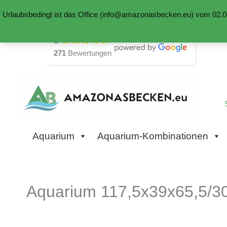
Urlaubsbedingt ist das Office (info@amazonasbecken.eu) vom 02.08
Zum
5
Inhalt
271
Bewertungen
springen
Aquarium
Aquarium-Kombinationen
Aquarium 117,5x39x65,5/30c