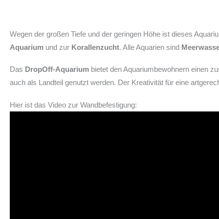
Wegen der großen Tiefe und der geringen Höhe ist dieses Aquariu
Aquarium
und zur
Korallenzucht
. Alle Aquarien sind
Meerwasser
Das
DropOff-Aquarium
bietet den Aquariumbewohnern einen zusä
auch als Landteil genutzt werden. Der Kreativität für eine artgere
Hier ist das Video zur Wandbefestigung: