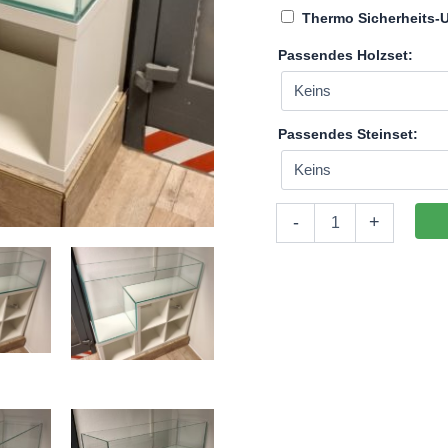
Thermo Sicherheits-
Passendes Holzset:
Passendes Steinset:
Aquarium
-
+
117,5x39x65,5/30cm
(LxTxH)
DropOff
194l
für
IKEA
Kallax
(auf
Lager
in
PLZ