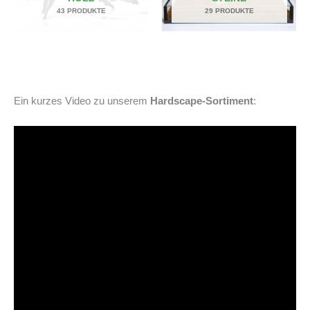
43 PRODUKTE
29 PRODUKTE
Ein kurzes Video zu unserem
Hardscape-Sortiment
: