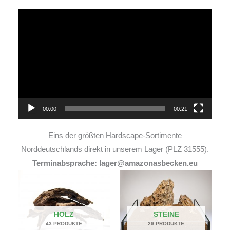
Video-
Player
00:00
00:21
Eins der größten Hardscape-Sortimente
Norddeutschlands direkt in unserem Lager (PLZ 31555).
Terminabsprache: lager@amazonasbecken.eu
HOLZ
STEINE
43 PRODUKTE
29 PRODUKTE