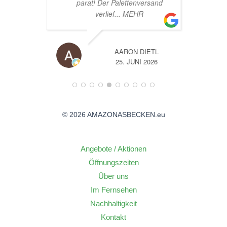
sand
TL
A
26
14. JUNI 2026
© 2026 AMAZONASBECKEN.eu
Angebote / Aktionen
Öffnungszeiten
Über uns
Im Fernsehen
Nachhaltigkeit
Kontakt