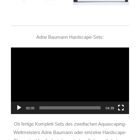
Adrie Baumann Hardscape-Sets:
Video-
Player
00:00
04:39
Ob fertige Komplett-Sets des zweifachen Aquascaping-
Weltmeisters Adrie Baumann oder einzelne Hardscape-