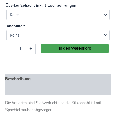
Überlaufschacht inkl. 3 Lochbohrungen:
Innenfilter:
Aquarium
In den Warenkorb
-
+
120x100x80cm
(LxTxH)
960l
(nicht
auf
Lager)
Beschreibung
Menge
Produktsicherheit
Die Aquarien sind Stoßverklebt und die Silikonnaht ist mit
Spachtel sauber abgezogen.