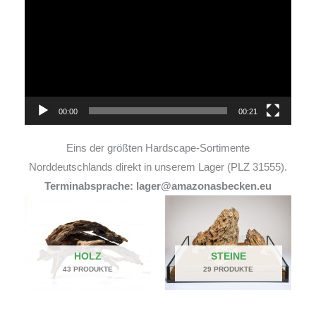
Player
00:00
00:21
Eins der größten Hardscape-Sortimente
Norddeutschlands direkt in unserem Lager (PLZ 31555).
Terminabsprache: lager@amazonasbecken.eu
HOLZ
STEINE
43 PRODUKTE
29 PRODUKTE