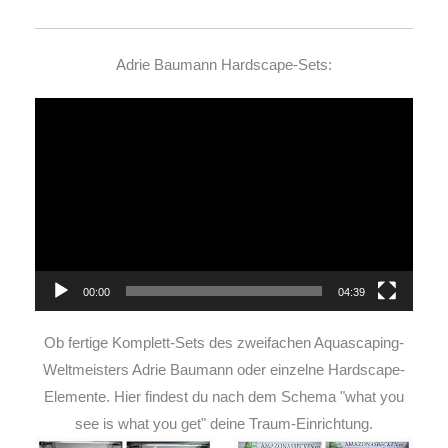
Adrie Baumann Hardscape-Sets:
Video-
Player
00:00
04:39
Ob fertige Komplett-Sets des zweifachen Aquascaping-
Weltmeisters Adrie Baumann oder einzelne Hardscape-
Elemente. Hier findest du nach dem Schema "what you
see is what you get" deine Traum-Einrichtung.