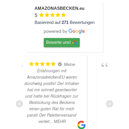
AMAZONASBECKEN.eu
5
Basierend auf
271
Bewertungen
Bewerte uns!
Meine
TOP
it
Hardscape im Laden und
U waren
sehr nette Beratung! Ich bin
r Inhaber
super Glücklich mit meinem
ntwortet
Beståbecken
ragen zur
eckens
ür mich
nversand
HR