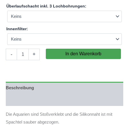
Überlaufschacht inkl. 3 Lochbohrungen:
Innenfilter:
Aquarium
In den Warenkorb
-
+
120x30x55cm
(LxTxH)
198l
(nicht
auf
Lager)
Beschreibung
Menge
Produktsicherheit
Die Aquarien sind Stoßverklebt und die Silikonnaht ist mit
Spachtel sauber abgezogen.