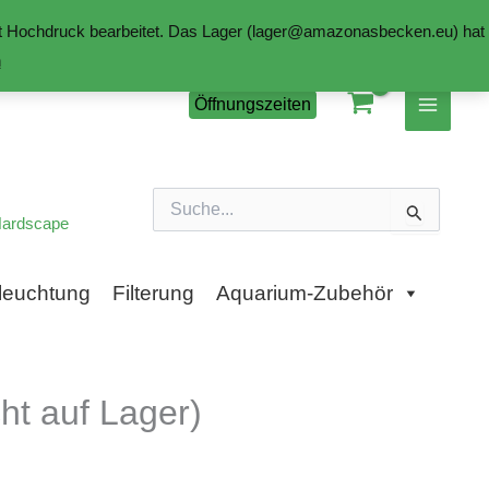
mit Hochdruck bearbeitet. Das Lager (lager@amazonasbecken.eu) hat
n
Öffnungszeiten
Suchen
nach:
ardscape
leuchtung
Filterung
Aquarium-Zubehör
t auf Lager)