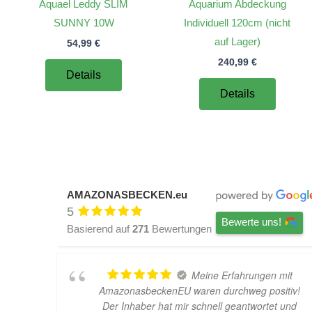
Aquael Leddy SLIM
Aquarium Abdeckung
SUNNY 10W
Individuell 120cm (nicht
auf Lager)
54,99
€
240,99
€
Details
Details
AMAZONASBECKEN.eu
5
Bewerte uns!
Basierend auf
271
Bewertungen
Meine Erfahrungen mit
AmazonasbeckenEU waren durchweg positiv!
Der Inhaber hat mir schnell geantwortet und