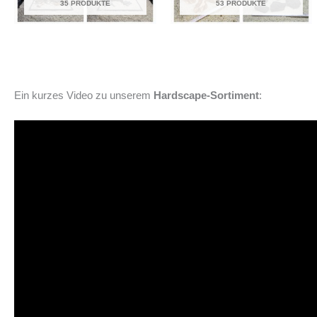
35 PRODUKTE
53 PRODUKTE
Ein kurzes Video zu unserem
Hardscape-Sortiment
: