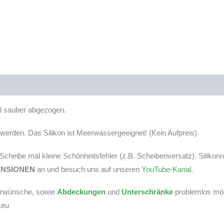
tel sauber abgezogen.
erden. Das Silikon ist Meerwassergeeignet! (Kein Aufpreis)
r Scheibe mal kleine Schönheitsfehler (z.B. Scheibenversatz). Silikon
ENSIONEN
an und besuch uns auf unseren
YouTube-Kanal
.
derwünsche, sowie
Abdeckungen
und
Unterschränke
problemlos mögl
.eu