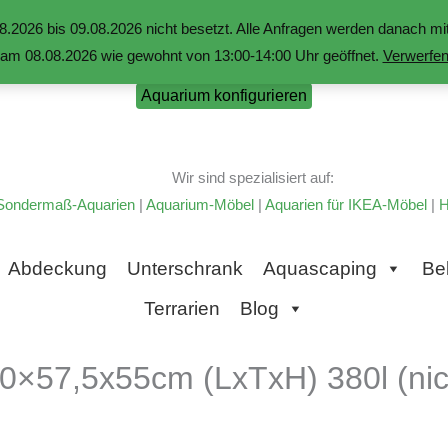
.2026 bis 09.08.2026 nicht besetzt. Alle Anfragen werden danach 
am 08.08.2026 wie gewohnt von 13:00-14:00 Uhr geöffnet.
Verwerfe
Aquarium konfigurieren
Wir sind spezialisiert auf:
Sondermaß-Aquarien
|
Aquarium-Möbel
|
Aquarien für IKEA-Möbel
|
H
Abdeckung
Unterschrank
Aquascaping
Be
Terrarien
Blog
0×57,5x55cm (LxTxH) 380l (nich