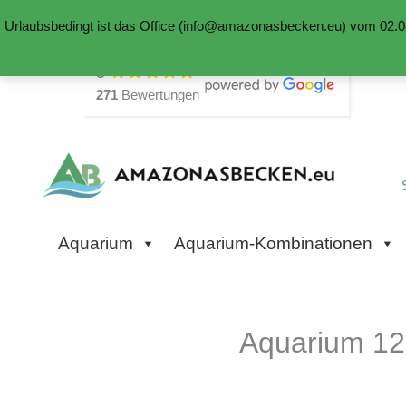
Urlaubsbedingt ist das Office (info@amazonasbecken.eu) vom 02.08
Zum
5
Inhalt
271
Bewertungen
springen
Aquarium
Aquarium-Kombinationen
Aquarium 12