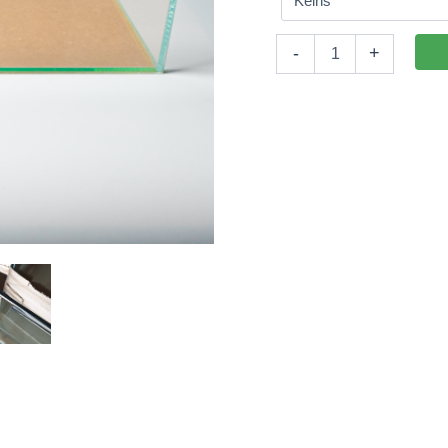
Aquarium
-
+
120x57,5x55cm
(LxTxH)
380l
(nicht
auf
Lager)
Menge