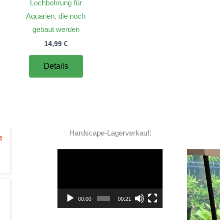
Lochbohrung für
Aquarien, die noch
gebaut werden
14,99
€
Details
Hardscape-Lagerverkauf:
Video-
Player
TOP Hardscape im Laden
00:00
00:21
und sehr nette Beratung! Ich bin super Glücklich
mit meinem Beståbecken