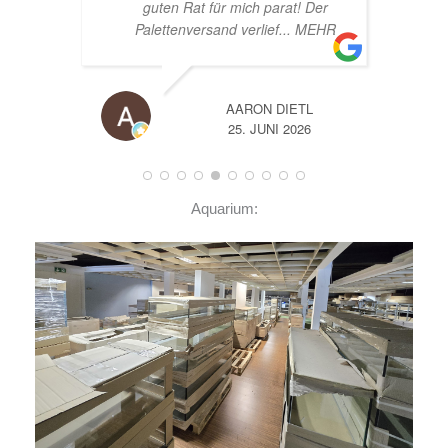
er
EHR
A
14. JUNI 2026
Aquarium: