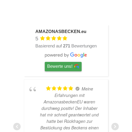
AMAZONASBECKEN.eu
5
Basierend auf
271
Bewertungen
Bewerte uns!
TOP
Hardscape im Laden und sehr
n
nette Beratung! Ich bin super
er
Glücklich mit meinem
und
Beståbecken
nen