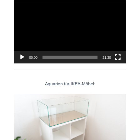
Video-
Player
00:00
21:30
Aquarien für IKEA-Möbel: