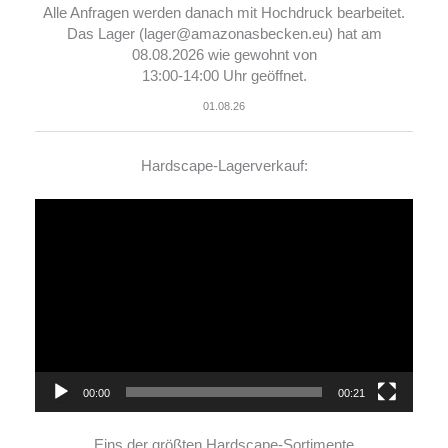
Alle Anfragen werden danach mit Hochdruck bearbeitet.
Das Lager (lager@amazonasbecken.eu) hat am
08.08.2026 wie gewohnt von
13:00-14:00 Uhr geöffnet.
01.08.26
Hardscape-Lagerverkauf:
Video-
Player
00:00
00:21
Eins der größten Hardscape-Sortimente