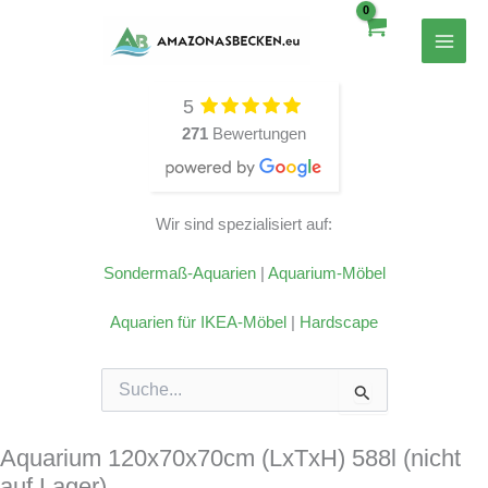
Zum
Inhalt
springen
5
271
Bewertungen
Wir sind spezialisiert auf:
Sondermaß-Aquarien
|
Aquarium-Möbel
Aquarien für IKEA-Möbel
|
Hardscape
Suchen
nach:
Aquarium 120x70x70cm (LxTxH) 588l (nicht
auf Lager)