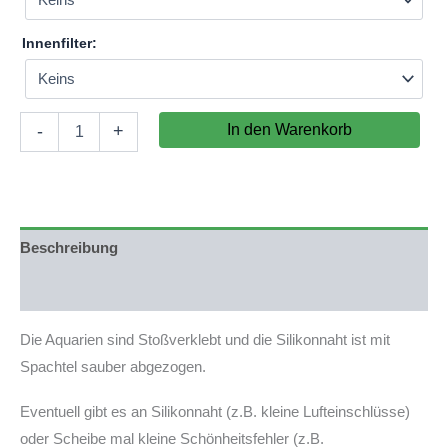
Innenfilter:
Aquarium
In den Warenkorb
-
+
120x70x70cm
(LxTxH)
588l
(nicht
auf
Lager)
Beschreibung
Menge
Produktsicherheit
Die Aquarien sind Stoßverklebt und die Silikonnaht ist mit
Spachtel sauber abgezogen.
Eventuell gibt es an Silikonnaht (z.B. kleine Lufteinschlüsse)
oder Scheibe mal kleine Schönheitsfehler (z.B.