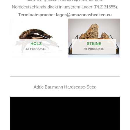
Norddeutschlands direkt in unserem Lager (PLZ 31555).
Terminabsprache: lager@amazonasbecken.eu
HOLZ
STEINE
43 PRODUKTE
29 PRODUKTE
Adrie Baumann Hardscape-Sets:
Video-
Player