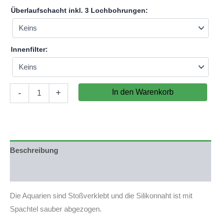
Überlaufschacht inkl. 3 Lochbohrungen:
Innenfilter:
Aquarium
In den Warenkorb
-
+
120x80x70cm
(LxTxH)
672l
(nicht
auf
Lager)
Beschreibung
Menge
Produktsicherheit
Die Aquarien sind Stoßverklebt und die Silikonnaht ist mit
Spachtel sauber abgezogen.