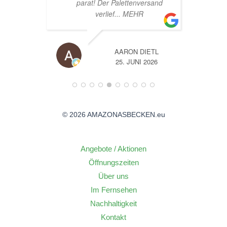
sand
TL
A
26
14. JUNI 2026
© 2026 AMAZONASBECKEN.eu
Angebote / Aktionen
Öffnungszeiten
Über uns
Im Fernsehen
Nachhaltigkeit
Kontakt