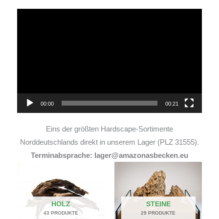
Video-
Player
00:00
00:21
Eins der größten Hardscape-Sortimente
Norddeutschlands direkt in unserem Lager (PLZ 31555).
Terminabsprache: lager@amazonasbecken.eu
HOLZ
STEINE
43 PRODUKTE
29 PRODUKTE