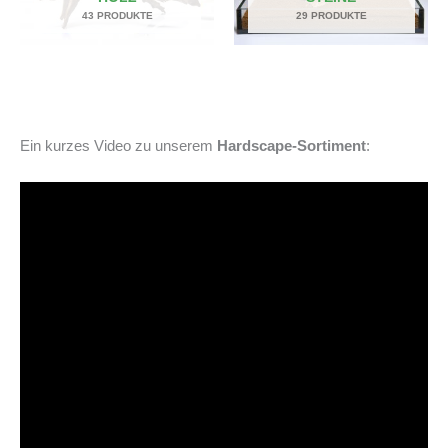
43 PRODUKTE
29 PRODUKTE
Ein kurzes Video zu unserem
Hardscape-Sortiment
: