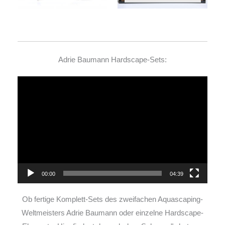
Adrie Baumann Hardscape-Sets:
Video-
Player
00:00
04:39
Ob fertige Komplett-Sets des zweifachen Aquascaping-
Weltmeisters Adrie Baumann oder einzelne Hardscape-