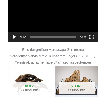
Player
00:00
00:21
Eins der größten Hardscape-Sortimente
Norddeutschlands direkt in unserem Lager (PLZ 31555).
Terminabsprache: lager@amazonasbecken.eu
HOLZ
STEINE
43 PRODUKTE
29 PRODUKTE