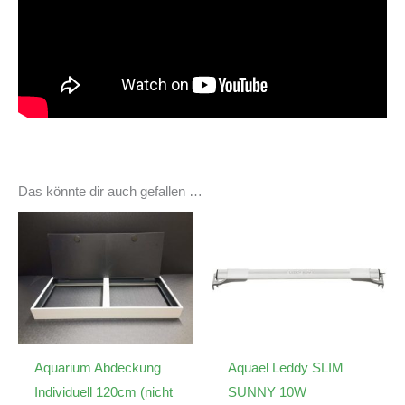
Das könnte dir auch gefallen …
Aquarium Abdeckung
Aquael Leddy SLIM
Individuell 120cm (nicht
SUNNY 10W