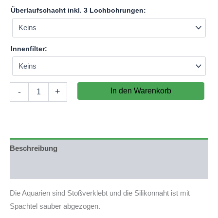
Überlaufschacht inkl. 3 Lochbohrungen:
Innenfilter:
Aquarium
In den Warenkorb
-
+
121x51x60cm
(LxTxH)
370l
(nicht
auf
Lager)
Beschreibung
Menge
Produktsicherheit
Die Aquarien sind Stoßverklebt und die Silikonnaht ist mit
Spachtel sauber abgezogen.