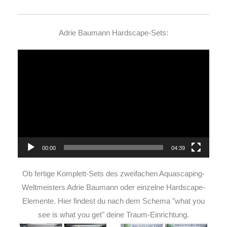
Adrie Baumann Hardscape-Sets:
Video-
Player
00:00
04:39
Ob fertige Komplett-Sets des zweifachen Aquascaping-
Weltmeisters Adrie Baumann oder einzelne Hardscape-
Elemente. Hier findest du nach dem Schema "what you
see is what you get" deine Traum-Einrichtung.