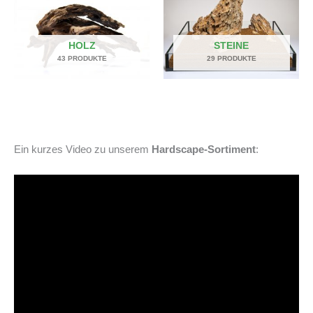
HOLZ
STEINE
43 PRODUKTE
29 PRODUKTE
Ein kurzes Video zu unserem
Hardscape-Sortiment
: