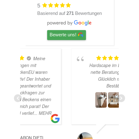
5
Basierend auf
271
Bewertungen
Bewerte uns!
TOP
Hardscape im Laden und sehr
n
nette Beratung! Ich bin super
er
Glücklich mit meinem
und
Beståbecken
nen
er
EHR
A