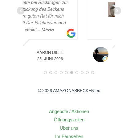
n zur
ens
ich
sand
ETL
A
026
14. JUNI 2026
© 2026 AMAZONASBECKEN.eu
Angebote / Aktionen
Öffnungszeiten
Über uns
Im Fernsehen