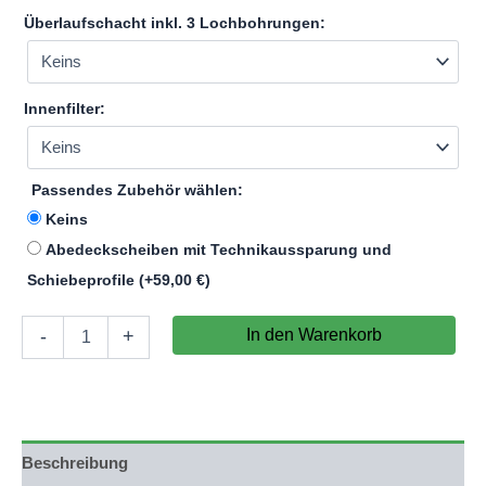
Überlaufschacht inkl. 3 Lochbohrungen:
Innenfilter:
Passendes Zubehör wählen:
Keins
Abedeckscheiben mit Technikaussparung und
Schiebeprofile
(+
59,00
€
)
Aquarium
In den Warenkorb
-
+
125x45x60cm
(LxTxH)
338l
(nicht
auf
Lager)
Beschreibung
Menge