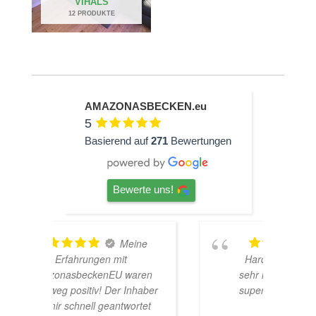
VIHALS
12 PRODUKTE
AMAZONASBECKEN.eu
5
Basierend auf
271
Bewertungen
Bewerte uns!
ine
TOP
Hardscape im Laden und
aren
sehr nette Beratung! Ich bin
h
nhaber
super Glücklich mit meinem
rtet
Beståbecken