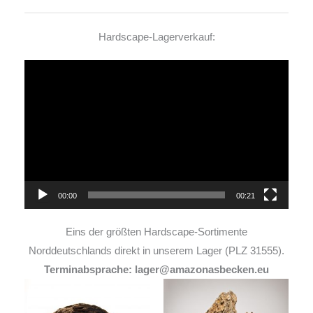
Hardscape-Lagerverkauf:
Video-
Player
00:00
00:21
Eins der größten Hardscape-Sortimente
Norddeutschlands direkt in unserem Lager (PLZ 31555).
Terminabsprache: lager@amazonasbecken.eu