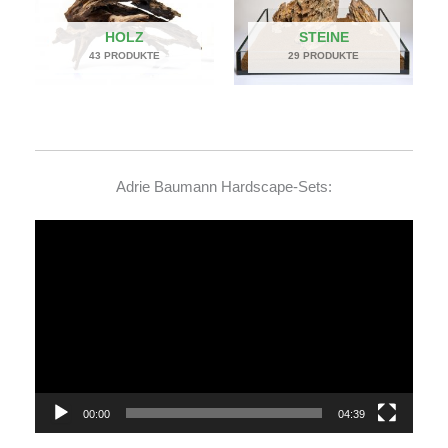
HOLZ
STEINE
43 PRODUKTE
29 PRODUKTE
Adrie Baumann Hardscape-Sets:
Video-
Player
00:00
04:39