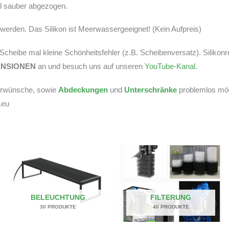
tel sauber abgezogen.
erden. Das Silikon ist Meerwassergeeignet! (Kein Aufpreis)
r Scheibe mal kleine Schönheitsfehler (z.B. Scheibenversatz). Silikon
ENSIONEN
an und besuch uns auf unseren
YouTube-Kanal
.
derwünsche, sowie
Abdeckungen
und
Unterschränke
problemlos mögl
.eu
BELEUCHTUNG
FILTERUNG
30 PRODUKTE
40 PRODUKTE