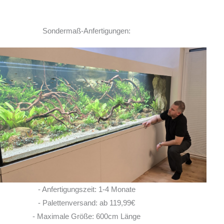
Sondermaß-Anfertigungen:
Ich habe vor einem Jahr zwei
Rochen hier erworben. Von Anfang bis Ende
habe ich eine super kompetente und ehrliche
Beratung erhalten! Auch im Nachgang bei
Fragen, habe ich immer
... MEHR
LISA ROHRLACHE
- Anfertigungszeit: 1-4 Monate
10. JUNI 2026
- Palettenversand: ab 119,99€
- Maximale Größe: 600cm Länge