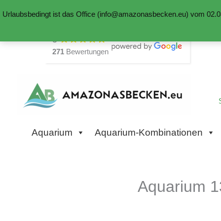
Urlaubsbedingt ist das Office (info@amazonasbecken.eu) vom 02.08
Zum
5
Inhalt
271
Bewertungen
springen
Aquarium
Aquarium-Kombinationen
Aquarium 1