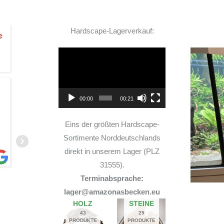
Hardscape-Lagerverkauf:
Video-
Player
TOP Hardscape im Laden
00:00
00:21
und sehr nette Beratung! Ich bin super Glücklich
mit meinem Beståbecken
Eins der größten Hardscape-
Sortimente Norddeutschlands
direkt in unserem Lager (PLZ
31555).
Terminabsprache:
A
lager@amazonasbecken.eu
14. JUNI 2026
HOLZ
STEINE
43
29
PRODUKTE
PRODUKTE