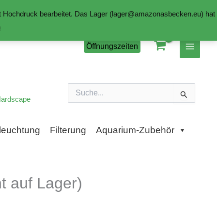
mit Hochdruck bearbeitet. Das Lager (lager@amazonasbecken.eu) hat
n
Öffnungszeiten
Suchen
nach:
ardscape
leuchtung
Filterung
Aquarium-Zubehör
 auf Lager)