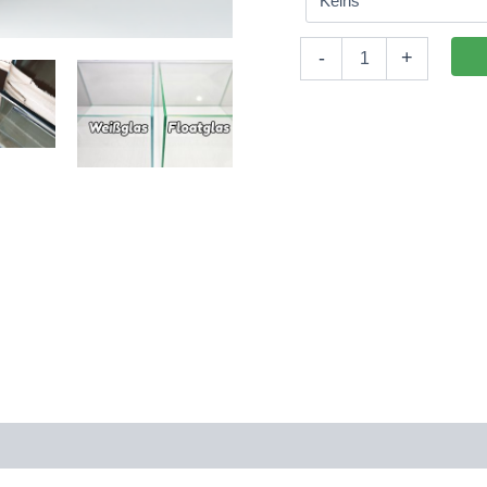
Aquarium
-
+
130x30x60cm
(LxTxH)
234l
(nicht
auf
Lager)
Menge