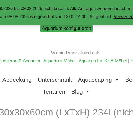
.2026 bis 09.08.2026 nicht besetzt. Alle Anfragen werden danach 
am 08.08.2026 wie gewohnt von 13:00-14:00 Uhr geöffnet.
Verwerfe
Aquarium konfigurieren
Wir sind spezialisiert auf:
Sondermaß-Aquarien
|
Aquarium-Möbel
|
Aquarien für IKEA-Möbel
|
H
Abdeckung
Unterschrank
Aquascaping
Be
Terrarien
Blog
30x30x60cm (LxTxH) 234l (nicht