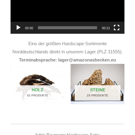
00:00
00:21
Eins der größten Hardscape-Sortimente
Norddeutschlands direkt in unserem Lager (PLZ 31555).
Terminabsprache: lager@amazonasbecken.eu
HOLZ
STEINE
43 PRODUKTE
29 PRODUKTE
Adrie Baumann Hardscape-Sets: