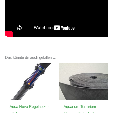
Das könnte dir auch gefallen …
Aqua Nova Regelheizer
Aquarium Terrarium