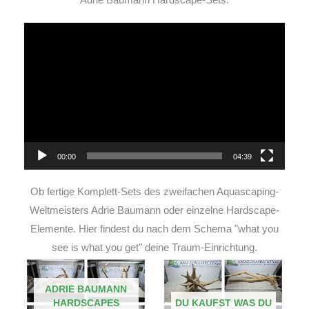
Video-
Player
00:00
04:39
Ob fertige Komplett-Sets des zweifachen Aquascaping-
Weltmeisters Adrie Baumann oder einzelne Hardscape-
Elemente. Hier findest du nach dem Schema "what you
see is what you get" deine Traum-Einrichtung.
ADRIE BAUMANN
HARDSCAPES
DU KAUFST WAS DU