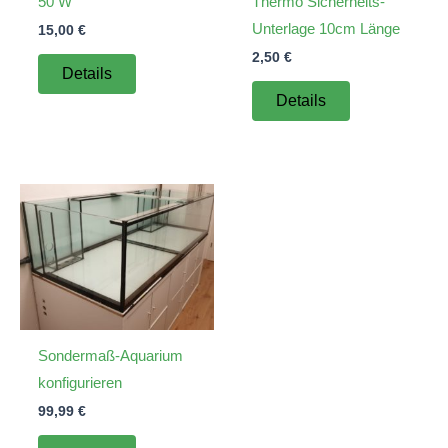
50 W
Thermo Sicherheits-
Unterlage 10cm Länge
15,00
€
2,50
€
Details
Details
Sondermaß-Aquarium
konfigurieren
99,99
€