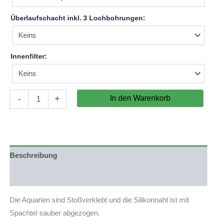
Überlaufschacht inkl. 3 Lochbohrungen:
Innenfilter:
Aquarium
In den Warenkorb
-
+
130x50x30cm
(LxTxH)
195l
(nicht
auf
Lager)
Beschreibung
Menge
Produktsicherheit
Die Aquarien sind Stoßverklebt und die Silikonnaht ist mit
Spachtel sauber abgezogen.