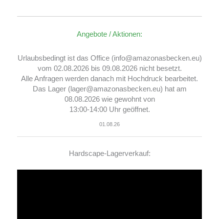
Angebote / Aktionen:
Urlaubsbedingt ist das Office (info@amazonasbecken.eu)
vom 02.08.2026 bis 09.08.2026 nicht besetzt.
Alle Anfragen werden danach mit Hochdruck bearbeitet.
Das Lager (lager@amazonasbecken.eu) hat am
08.08.2026 wie gewohnt von
13:00-14:00 Uhr geöffnet.
01.08.26
Hardscape-Lagerverkauf:
Video-
Player