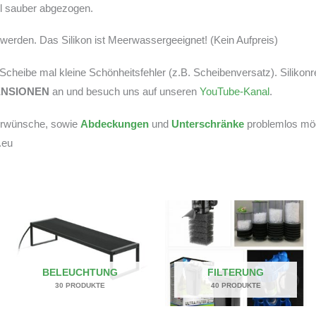
tel sauber abgezogen.
erden. Das Silikon ist Meerwassergeeignet! (Kein Aufpreis)
r Scheibe mal kleine Schönheitsfehler (z.B. Scheibenversatz). Silikon
ENSIONEN
an und besuch uns auf unseren
YouTube-Kanal
.
derwünsche, sowie
Abdeckungen
und
Unterschränke
problemlos mögl
.eu
BELEUCHTUNG
FILTERUNG
30 PRODUKTE
40 PRODUKTE