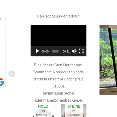
Hardscape-Lagerverkauf:
Video-
Player
TOP Hardscape im Laden
00:00
00:21
und sehr nette Beratung! Ich bin super Glücklich
mit meinem Beståbecken
Eins der größten Hardscape-
Sortimente Norddeutschlands
direkt in unserem Lager (PLZ
31555).
Terminabsprache:
A
lager@amazonasbecken.eu
14. JUNI 2026
HOLZ
STEINE
43
29
PRODUKTE
PRODUKTE