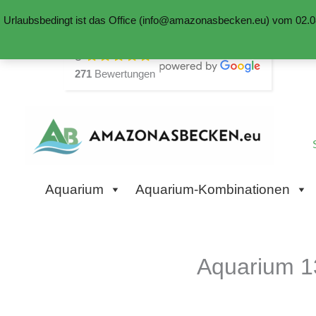
Urlaubsbedingt ist das Office (info@amazonasbecken.eu) vom 02.08
Zum
5
Inhalt
271
Bewertungen
springen
Aquarium
Aquarium-Kombinationen
Aquarium 1