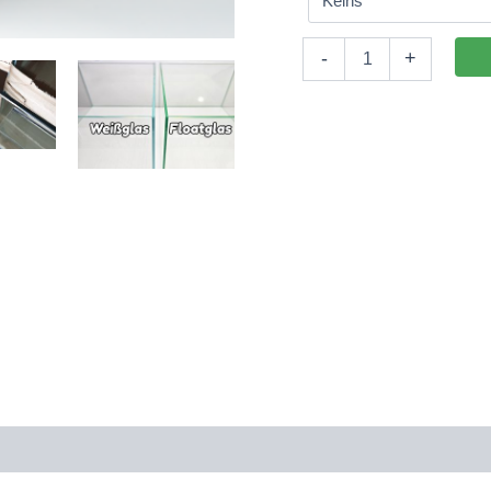
Aquarium
-
+
130x60x50cm
(LxTxH)
390l
(nicht
auf
Lager)
Menge