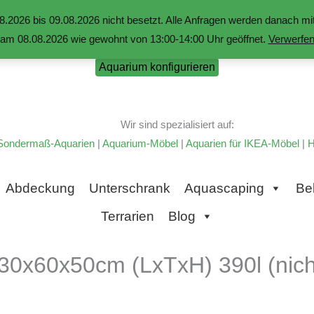
.2026 bis 09.08.2026 nicht besetzt. Alle Anfragen werden danach 
am 08.08.2026 wie gewohnt von 13:00-14:00 Uhr geöffnet.
Verwerfe
Aquarium konfigurieren
Wir sind spezialisiert auf:
Sondermaß-Aquarien
|
Aquarium-Möbel
|
Aquarien für IKEA-Möbel
|
H
Abdeckung
Unterschrank
Aquascaping
Be
Terrarien
Blog
30x60x50cm (LxTxH) 390l (nicht