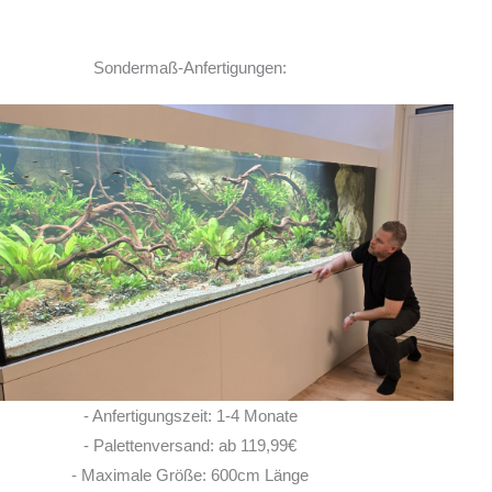
Sondermaß-Anfertigungen:
Ich habe vor einem Jahr zwei
Rochen hier erworben. Von Anfang bis Ende
habe ich eine super kompetente und ehrliche
Beratung erhalten! Auch im Nachgang bei
Fragen, habe ich immer
... MEHR
LISA ROHRLACHE
- Anfertigungszeit: 1-4 Monate
10. JUNI 2026
- Palettenversand: ab 119,99€
- Maximale Größe: 600cm Länge