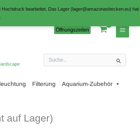
mit Hochdruck bearbeitet. Das Lager (lager@amazonasbecken.eu) hat
n
Öffnungszeiten
Suchen
nach:
ardscape
leuchtung
Filterung
Aquarium-Zubehör
 auf Lager)