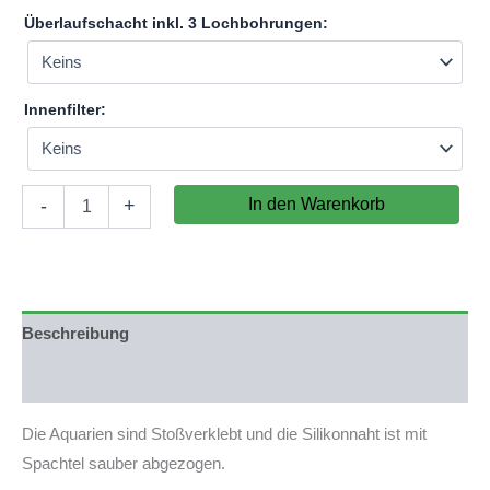
Überlaufschacht inkl. 3 Lochbohrungen:
Innenfilter:
Aquarium
In den Warenkorb
-
+
130x60x60cm
(LxTxH)
468l
(nicht
auf
Lager)
Beschreibung
Menge
Produktsicherheit
Die Aquarien sind Stoßverklebt und die Silikonnaht ist mit
Spachtel sauber abgezogen.