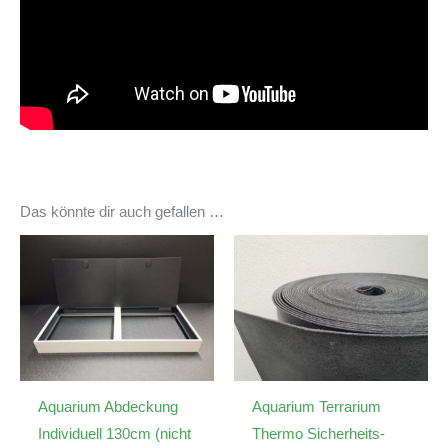
Das könnte dir auch gefallen …
Aquarium Abdeckung
Aquarium Terrarium
Individuell 130cm (nicht
Thermo Sicherheits-