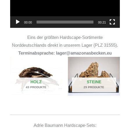
00:00
00:21
Eins der größten Hardscape-Sortimente
Norddeutschlands direkt in unserem Lager (PLZ 31555).
Terminabsprache: lager@amazonasbecken.eu
HOLZ
STEINE
43 PRODUKTE
29 PRODUKTE
Adrie Baumann Hardscape-Sets: