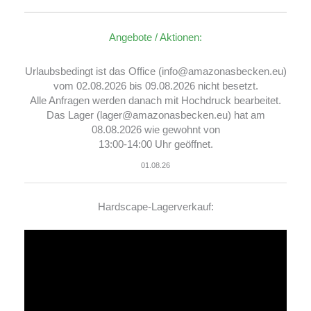
Angebote / Aktionen:
Urlaubsbedingt ist das Office (info@amazonasbecken.eu)
vom 02.08.2026 bis 09.08.2026 nicht besetzt.
Alle Anfragen werden danach mit Hochdruck bearbeitet.
Das Lager (lager@amazonasbecken.eu) hat am
08.08.2026 wie gewohnt von
13:00-14:00 Uhr geöffnet.
01.08.26
Hardscape-Lagerverkauf:
Video-
Player