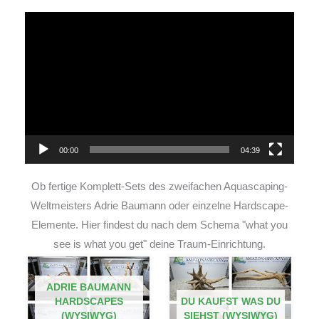
Video-
Player
00:00
04:39
Ob fertige Komplett-Sets des zweifachen Aquascaping-
Weltmeisters Adrie Baumann oder einzelne Hardscape-
Elemente. Hier findest du nach dem Schema "what you
see is what you get" deine Traum-Einrichtung.
ADRIE BAUMANN
HARDSCAPES
DU KAUFST WAS DU
(WYSIWYG)
SIEHST (WYSIWYG)