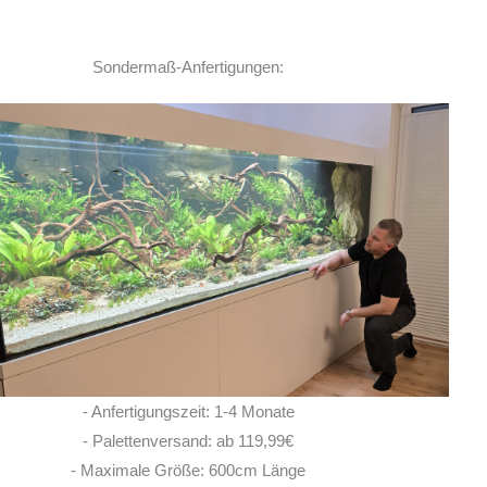
Sondermaß-Anfertigungen:
Ich habe vor einem Jahr zwei
Rochen hier erworben. Von Anfang bis Ende
habe ich eine super kompetente und ehrliche
Beratung erhalten! Auch im Nachgang bei
Fragen, habe ich immer
... MEHR
LISA ROHRLACHE
- Anfertigungszeit: 1-4 Monate
10. JUNI 2026
- Palettenversand: ab 119,99€
- Maximale Größe: 600cm Länge