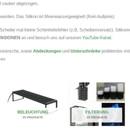
tel sauber abgezogen.
erden. Das Silikon ist Meerwassergeeignet! (Kein Aufpreis)
r Scheibe mal kleine Schönheitsfehler (z.B. Scheibenversatz). Silikon
ENSIONEN
an und besuch uns auf unseren
YouTube-Kanal
.
derwünsche, sowie
Abdeckungen
und
Unterschränke
problemlos mögl
.eu
BELEUCHTUNG
FILTERUNG
30 PRODUKTE
40 PRODUKTE