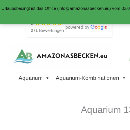
Urlaubsbedingt ist das Office (info@amazonasbecken.eu) vom 02.08
Zum
5
Inhalt
271
Bewertungen
springen
Aquarium
Aquarium-Kombinationen
Aquarium 1