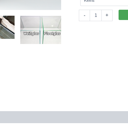
Aquarium
-
+
130x80x45cm
(LxTxH)
468l
(nicht
auf
Lager)
Menge