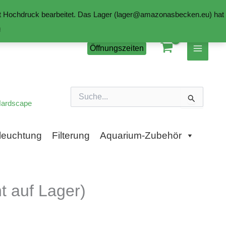
mit Hochdruck bearbeitet. Das Lager (lager@amazonasbecken.eu) hat
n
Öffnungszeiten
Suchen
nach:
ardscape
leuchtung
Filterung
Aquarium-Zubehör
 auf Lager)