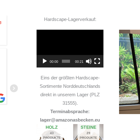
Hardscape-Lagerverkauf:
Video-
Player
TOP Hardscape im Laden
00:00
00:21
und sehr nette Beratung! Ich bin super Glücklich
mit meinem Beståbecken
Eins der größten Hardscape-
Sortimente Norddeutschlands
direkt in unserem Lager (PLZ
31555).
Terminabsprache:
A
lager@amazonasbecken.eu
14. JUNI 2026
HOLZ
STEINE
43
29
PRODUKTE
PRODUKTE