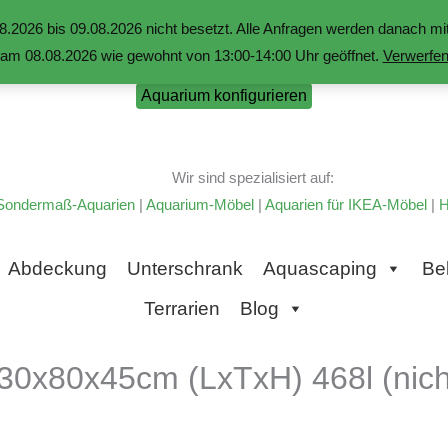
.2026 bis 09.08.2026 nicht besetzt. Alle Anfragen werden danach 
am 08.08.2026 wie gewohnt von 13:00-14:00 Uhr geöffnet.
Verwerfe
Aquarium konfigurieren
Wir sind spezialisiert auf:
Sondermaß-Aquarien
|
Aquarium-Möbel
|
Aquarien für IKEA-Möbel
|
H
Abdeckung
Unterschrank
Aquascaping
Be
Terrarien
Blog
30x80x45cm (LxTxH) 468l (nicht