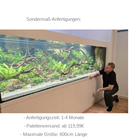
Sondermaß-Anfertigungen:
Ich habe vor einem Jahr zwei
Rochen hier erworben. Von Anfang bis Ende
habe ich eine super kompetente und ehrliche
Beratung erhalten! Auch im Nachgang bei
Fragen, habe ich immer
... MEHR
LISA ROHRLACHE
- Anfertigungszeit: 1-4 Monate
10. JUNI 2026
- Palettenversand: ab 119,99€
- Maximale Größe: 600cm Länge