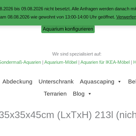
.2026 bis 09.08.2026 nicht besetzt. Alle Anfragen werden danach 
am 08.08.2026 wie gewohnt von 13:00-14:00 Uhr geöffnet.
Verwerfe
Aquarium konfigurieren
Wir sind spezialisiert auf:
Sondermaß-Aquarien
|
Aquarium-Möbel
|
Aquarien für IKEA-Möbel
|
H
Abdeckung
Unterschrank
Aquascaping
Be
Terrarien
Blog
35x35x45cm (LxTxH) 213l (nicht