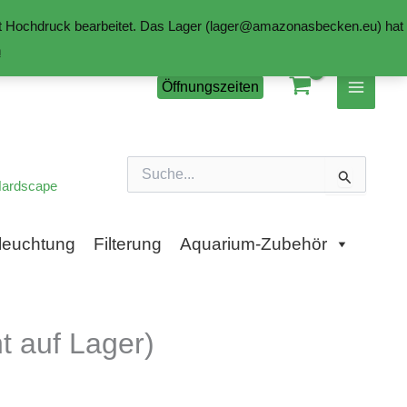
mit Hochdruck bearbeitet. Das Lager (lager@amazonasbecken.eu) hat
n
Öffnungszeiten
Suchen
nach:
ardscape
leuchtung
Filterung
Aquarium-Zubehör
 auf Lager)