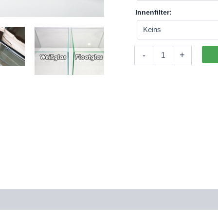
Innenfilter:
Aquarium
-
+
135x35x45cm
(LxTxH)
213l
(nicht
auf
Lager)
Menge