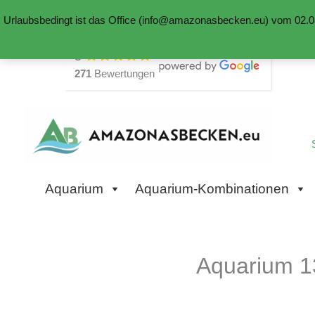
Urlaubsbedingt ist das Office (info@amazonasbecken.eu) vom 02.08
Zum
5
Inhalt
271
Bewertungen
springen
Aquarium
Aquarium-Kombinationen
Aquarium 1