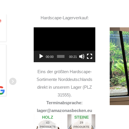
Hardscape-Lagerverkauf:
Video-
Player
TOP Hardscape im Laden
00:00
00:21
und sehr nette Beratung! Ich bin super Glücklich
mit meinem Beståbecken
Eins der größten Hardscape-
Sortimente Norddeutschlands
direkt in unserem Lager (PLZ
31555).
Terminabsprache:
A
lager@amazonasbecken.eu
14. JUNI 2026
HOLZ
STEINE
43
29
PRODUKTE
PRODUKTE