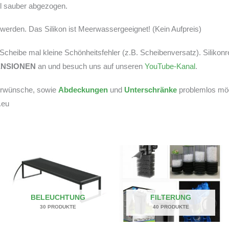
tel sauber abgezogen.
erden. Das Silikon ist Meerwassergeeignet! (Kein Aufpreis)
r Scheibe mal kleine Schönheitsfehler (z.B. Scheibenversatz). Silikon
ENSIONEN
an und besuch uns auf unseren
YouTube-Kanal
.
derwünsche, sowie
Abdeckungen
und
Unterschränke
problemlos mögl
.eu
BELEUCHTUNG
FILTERUNG
30 PRODUKTE
40 PRODUKTE