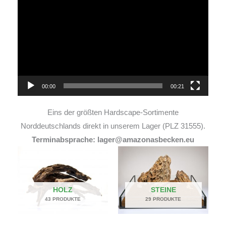
Player
00:00
00:21
Eins der größten Hardscape-Sortimente
Norddeutschlands direkt in unserem Lager (PLZ 31555).
Terminabsprache: lager@amazonasbecken.eu
HOLZ
STEINE
43 PRODUKTE
29 PRODUKTE