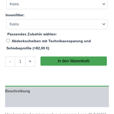
Innenfilter:
Passendes Zubehör wählen:
Abdeckscheiben mit Technikaussparung und
Schiebeprofile
(+
82,00
€
)
Aquarium
In den Warenkorb
-
+
140x39,5x30cm
(LxTxH)
166l
(nicht
auf
Lager)
Beschreibung
Menge
Produktsicherheit