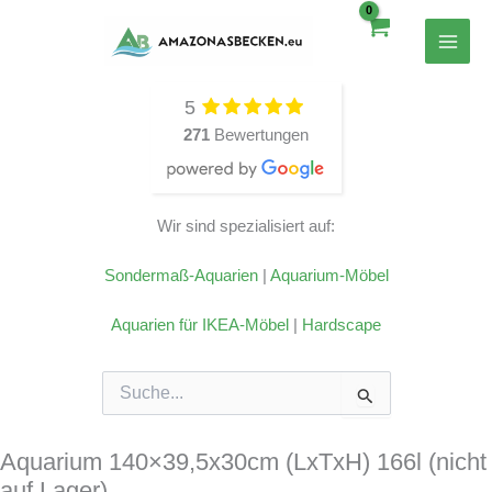
Zum
Inhalt
springen
5
271
Bewertungen
Wir sind spezialisiert auf:
Sondermaß-Aquarien
|
Aquarium-Möbel
Aquarien für IKEA-Möbel
|
Hardscape
Suchen
nach:
Aquarium 140×39,5x30cm (LxTxH) 166l (nicht
auf Lager)