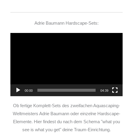
Adrie Baumann Hardscape-Sets:
Video-
Player
00:00
04:39
Ob fertige Komplett-Sets des zweifachen Aquascaping-
Weltmeisters Adrie Baumann oder einzelne Hardscape-
Elemente. Hier findest du nach dem Schema "what you
see is what you get" deine Traum-Einrichtung.