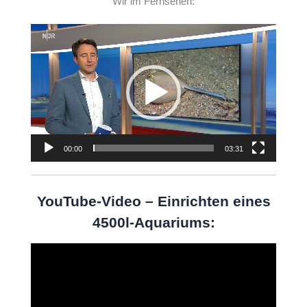
Wir im Fernsehen:
Video-
Player
00:00
03:31
YouTube-Video – Einrichten eines
4500l-Aquariums:
Video-
Player