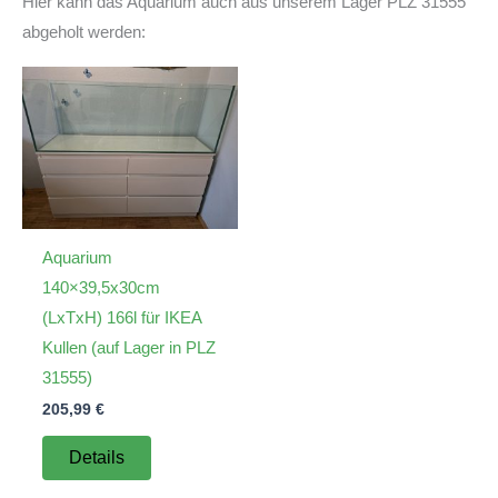
Hier kann das Aquarium auch aus unserem Lager PLZ 31555
abgeholt werden:
Aquarium
140×39,5x30cm
(LxTxH) 166l für IKEA
Kullen (auf Lager in PLZ
31555)
205,99
€
Details