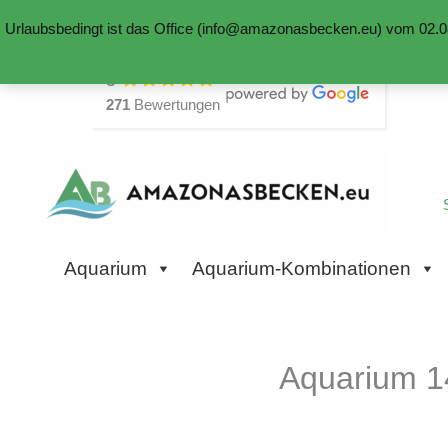
Urlaubsbedingt ist das Office (info@amazonasbecken.eu) vom 02.08
Zum
5
Inhalt
271
Bewertungen
springen
Aquarium
Aquarium-Kombinationen
Aquarium 1