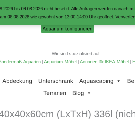
.2026 bis 09.08.2026 nicht besetzt. Alle Anfragen werden danach 
am 08.08.2026 wie gewohnt von 13:00-14:00 Uhr geöffnet.
Verwerfe
Aquarium konfigurieren
Wir sind spezialisiert auf:
Sondermaß-Aquarien
|
Aquarium-Möbel
|
Aquarien für IKEA-Möbel
|
H
Abdeckung
Unterschrank
Aquascaping
Be
Terrarien
Blog
40x40x60cm (LxTxH) 336l (nicht