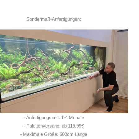
Sondermaß-Anfertigungen:
Ich habe vor einem Jahr zwei
Rochen hier erworben. Von Anfang bis Ende
habe ich eine super kompetente und ehrliche
Beratung erhalten! Auch im Nachgang bei
Fragen, habe ich immer
... MEHR
LISA ROHRLACHE
- Anfertigungszeit: 1-4 Monate
10. JUNI 2026
- Palettenversand: ab 119,99€
- Maximale Größe: 600cm Länge