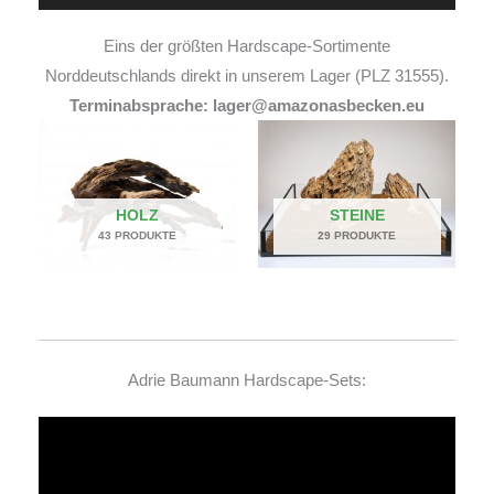
Eins der größten Hardscape-Sortimente
Norddeutschlands direkt in unserem Lager (PLZ 31555).
Terminabsprache: lager@amazonasbecken.eu
HOLZ
STEINE
43 PRODUKTE
29 PRODUKTE
Adrie Baumann Hardscape-Sets:
Video-
Player