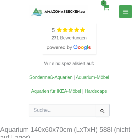
Zum
Inhalt
springen
5
271
Bewertungen
Wir sind spezialisiert auf:
Sondermaß-Aquarien
|
Aquarium-Möbel
Aquarien für IKEA-Möbel
|
Hardscape
Suchen
nach:
Aquarium 140x60x70cm (LxTxH) 588l (nicht
auf Lager)