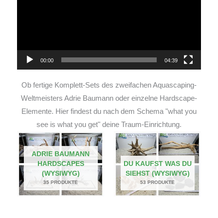
00:00
04:39
Ob fertige Komplett-Sets des zweifachen Aquascaping-
Weltmeisters Adrie Baumann oder einzelne Hardscape-
Elemente. Hier findest du nach dem Schema "what you
see is what you get" deine Traum-Einrichtung.
ADRIE BAUMANN
HARDSCAPES
DU KAUFST WAS DU
(WYSIWYG)
SIEHST (WYSIWYG)
35 PRODUKTE
53 PRODUKTE