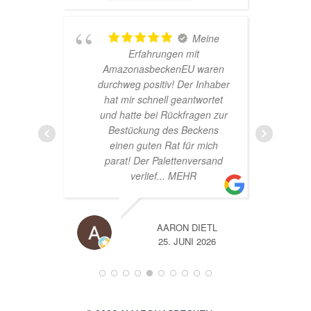
r
Meine
Erfahrungen mit
AmazonasbeckenEU waren
s
durchweg positiv! Der Inhaber
s
hat mir schnell geantwortet
und hatte bei Rückfragen zur
Bestückung des Beckens
einen guten Rat für mich
parat! Der Palettenversand
verlief
... MEHR
AARON DIETL
6
25. JUNI 2026