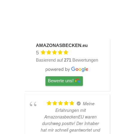
AMAZONASBECKEN.eu
5
Basierend auf
271
Bewertungen
Bewerte uns!
Meine
Erfahrungen mit
Har
AmazonasbeckenEU waren
net
durchweg positiv! Der Inhaber
hat mir schnell geantwortet und