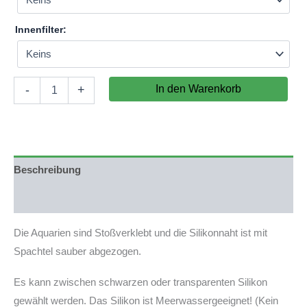
Innenfilter:
Aquarium
In den Warenkorb
-
+
140x60x70cm
(LxTxH)
588l
(nicht
auf
Lager)
Beschreibung
Menge
Produktsicherheit
Die Aquarien sind Stoßverklebt und die Silikonnaht ist mit
Spachtel sauber abgezogen.
Es kann zwischen schwarzen oder transparenten Silikon
gewählt werden. Das Silikon ist Meerwassergeeignet! (Kein