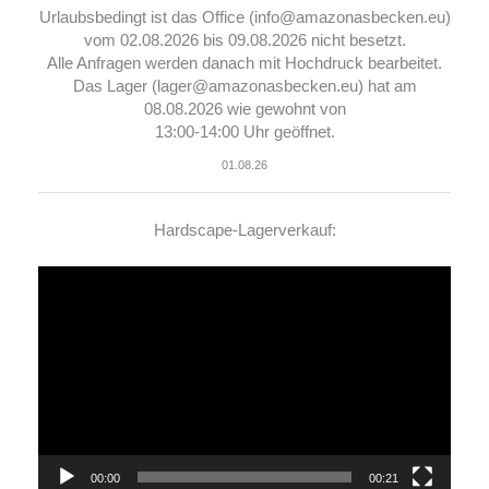
Urlaubsbedingt ist das Office (info@amazonasbecken.eu)
vom 02.08.2026 bis 09.08.2026 nicht besetzt.
Alle Anfragen werden danach mit Hochdruck bearbeitet.
Das Lager (lager@amazonasbecken.eu) hat am
08.08.2026 wie gewohnt von
13:00-14:00 Uhr geöffnet.
01.08.26
Hardscape-Lagerverkauf:
Video-
Player
00:00
00:21