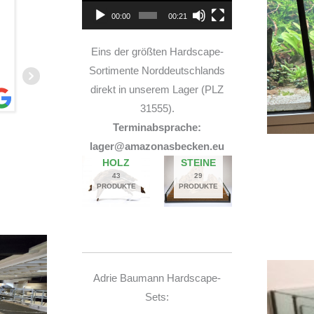
TOP Hardscape im Laden
00:00
00:21
und sehr nette Beratung! Ich bin super Glücklich
mit meinem Beståbecken
Eins der größten Hardscape-
Sortimente Norddeutschlands
direkt in unserem Lager (PLZ
31555).
Terminabsprache:
A
lager@amazonasbecken.eu
14. JUNI 2026
HOLZ
STEINE
43
29
PRODUKTE
PRODUKTE
Adrie Baumann Hardscape-
Sets: