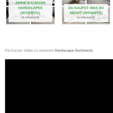
ADRIE BAUMANN
HARDSCAPES
DU KAUFST WAS DU
(WYSIWYG)
SIEHST (WYSIWYG)
35 PRODUKTE
53 PRODUKTE
Ein kurzes Video zu unserem
Hardscape-Sortiment
: