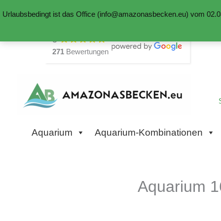
Urlaubsbedingt ist das Office (info@amazonasbecken.eu) vom 02.08
Zum
5
Inhalt
271
Bewertungen
springen
Aquarium
Aquarium-Kombinationen
Aquarium 1