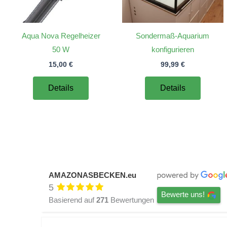
Aqua Nova Regelheizer
Sondermaß-Aquarium
50 W
konfigurieren
15,00
€
99,99
€
Details
Details
AMAZONASBECKEN.eu
5
Bewerte uns!
Basierend auf
271
Bewertungen