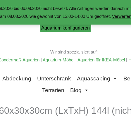
.2026 bis 09.08.2026 nicht besetzt. Alle Anfragen werden danach 
am 08.08.2026 wie gewohnt von 13:00-14:00 Uhr geöffnet.
Verwerfe
Aquarium konfigurieren
Wir sind spezialisiert auf:
Sondermaß-Aquarien
|
Aquarium-Möbel
|
Aquarien für IKEA-Möbel
|
H
Abdeckung
Unterschrank
Aquascaping
Be
Terrarien
Blog
60x30x30cm (LxTxH) 144l (nicht