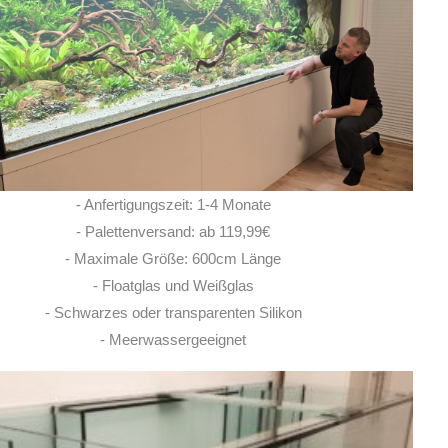
Ich habe vor einem Jahr zwei
Rochen hier erworben. Von Anfang bis Ende
habe ich eine super kompetente und ehrliche
Beratung erhalten! Auch im Nachgang bei
Fragen, habe ich immer
... MEHR
LISA ROHRLACHE
- Anfertigungszeit: 1-4 Monate
10. JUNI 2026
- Palettenversand: ab 119,99€
- Maximale Größe: 600cm Länge
- Floatglas und Weißglas
- Schwarzes oder transparenten Silikon
- Meerwassergeeignet