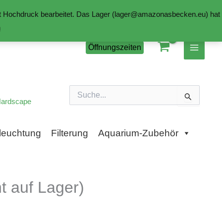
mit Hochdruck bearbeitet. Das Lager (lager@amazonasbecken.eu) hat
n
Öffnungszeiten
Suchen
nach:
ardscape
leuchtung
Filterung
Aquarium-Zubehör
 auf Lager)