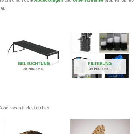
derwünsche, sowie
Abdeckungen
und
Unterschränke
problemlos mögl
.eu
BELEUCHTUNG
FILTERUNG
30 PRODUKTE
40 PRODUKTE
onditionen findest du hier: