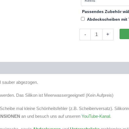
Passendes Zubehör wä
Abdeckscheiben mit 
Aquarium
-
+
160x30x30cm
(LxTxH)
144l
(nicht
auf
Lager)
Menge
tel sauber abgezogen.
erden. Das Silikon ist Meerwassergeeignet! (Kein Aufpreis)
r Scheibe mal kleine Schönheitsfehler (z.B. Scheibenversatz). Silikon
ENSIONEN
an und besuch uns auf unseren
YouTube-Kanal
.