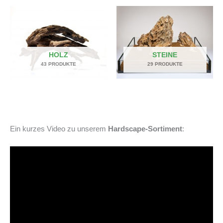
HOLZ
STEINE
43 PRODUKTE
29 PRODUKTE
Ein kurzes Video zu unserem
Hardscape-Sortiment
: