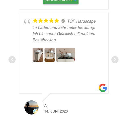
TOP Hardscape
U
im Laden und sehr nette Beratung!
Ich bin super Glücklich mit meinem
e
Beståbecken
A
LISA
14. JUNI 2026
10. J