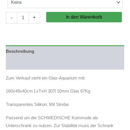
Aquarium
In den Warenkorb
-
+
160x48x40cm
(LxTxH)
307l
für
IKEA
Malm
Beschreibung
(auf
Lager
Produktsicherheit
in
PLZ
Zum Verkauf steht ein Glas-Aquarium mit:
31555)
Menge
160x48x40cm LxTxH 307l 10mm Glas 67Kg
Transparentes Silikon. Mit Strebe.
Passend um die SCHWEDISCHE Kommode als
Unterschrank zu nutzen. Zur Stabilität muss der Schrank