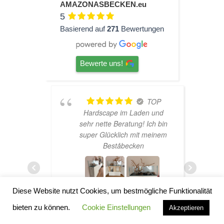
AMAZONASBECKEN.eu
5
Basierend auf
271
Bewertungen
Bewerte uns!
ine
TOP
Hardscape im Laden und
aren
sehr nette Beratung! Ich bin
h
haber
super Glücklich mit meinem
rtet
Beståbecken
n zur
ens
ich
sand
Diese Website nutzt Cookies, um bestmögliche Funktionalität
bieten zu können.
Cookie Einstellungen
Akzeptieren