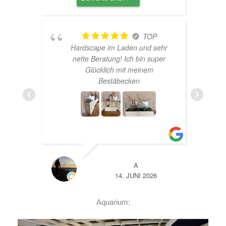
TOP
Hardscape im Laden und sehr
n
nette Beratung! Ich bin super
er
Glücklich mit meinem
und
Beståbecken
nen
er
EHR
A
14. JUNI 2026
Aquarium: