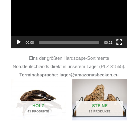
00:00
00:21
Eins der größten Hardscape-Sortimente
Norddeutschlands direkt in unserem Lager (PLZ 31555).
Terminabsprache: lager@amazonasbecken.eu
HOLZ
STEINE
43 PRODUKTE
29 PRODUKTE