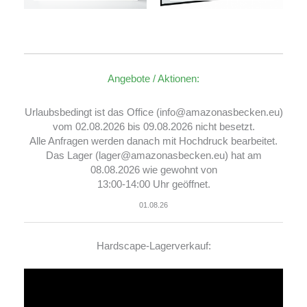
Angebote / Aktionen:
Urlaubsbedingt ist das Office (info@amazonasbecken.eu)
vom 02.08.2026 bis 09.08.2026 nicht besetzt.
Alle Anfragen werden danach mit Hochdruck bearbeitet.
Das Lager (lager@amazonasbecken.eu) hat am
08.08.2026 wie gewohnt von
13:00-14:00 Uhr geöffnet.
01.08.26
Hardscape-Lagerverkauf:
Video-
Player