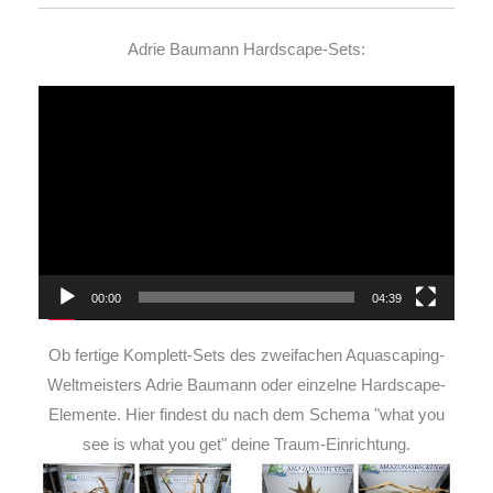
Adrie Baumann Hardscape-Sets:
Video-
Player
00:00
04:39
Ob fertige Komplett-Sets des zweifachen Aquascaping-
Weltmeisters Adrie Baumann oder einzelne Hardscape-
Elemente. Hier findest du nach dem Schema "what you
see is what you get" deine Traum-Einrichtung.