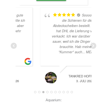
te
Soooo, habe
ich
die Schienen für die
er
Abdeckscheiben bestellt. Leider
r
hat DHL die Lieferung völlig
verkackt. Ich war darüber wirklich
sauer, weil ich die Dinger schnell
brauchte. Hab meinem
"Kummer" auch
... MEHR
TANKRED HOFFMANN
3. JULI 2026
Aquarium: