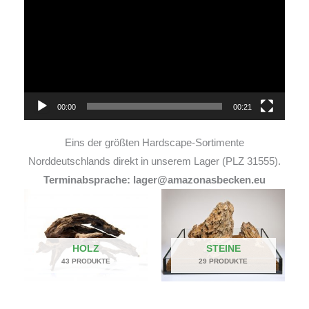
Player
00:00
00:21
Eins der größten Hardscape-Sortimente
Norddeutschlands direkt in unserem Lager (PLZ 31555).
Terminabsprache: lager@amazonasbecken.eu
HOLZ
STEINE
43 PRODUKTE
29 PRODUKTE