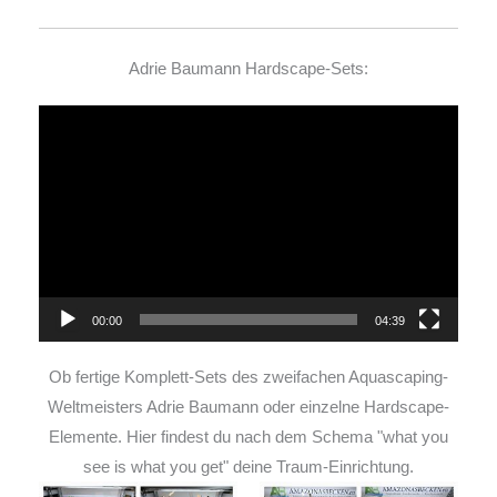
Adrie Baumann Hardscape-Sets:
Video-
Player
00:00
04:39
Ob fertige Komplett-Sets des zweifachen Aquascaping-
Weltmeisters Adrie Baumann oder einzelne Hardscape-
Elemente. Hier findest du nach dem Schema "what you
see is what you get" deine Traum-Einrichtung.