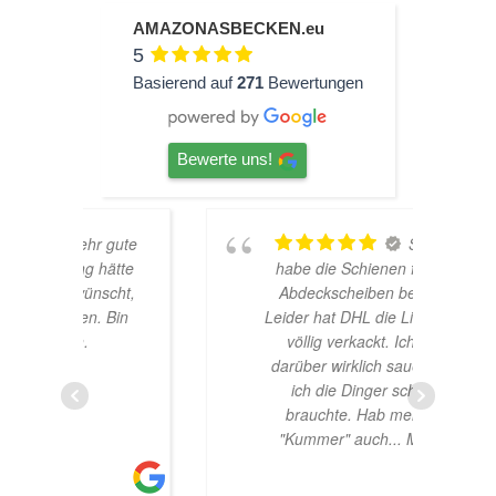
AMAZONASBECKEN.eu
5
Basierend auf
271
Bewertungen
Bewerte uns!
 gute
Soooo,
hätte
habe die Schienen für die
scht,
Abdeckscheiben bestellt.
 Bin
Leider hat DHL die Lieferung
völlig verkackt. Ich war
darüber wirklich sauer, weil
ich die Dinger schnell
brauchte. Hab meinem
"Kummer" auch
... MEHR