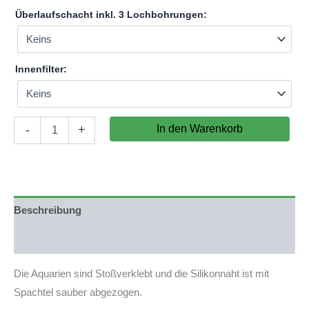
Überlaufschacht inkl. 3 Lochbohrungen:
Innenfilter:
Aquarium
In den Warenkorb
-
+
177x65x60cm
(LxTxH)
690l
(nicht
auf
Lager)
Beschreibung
Menge
Produktsicherheit
Die Aquarien sind Stoßverklebt und die Silikonnaht ist mit
Spachtel sauber abgezogen.