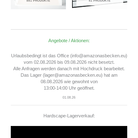
881 PRODUKTE
41 PRODUKTE
Angebote / Aktionen:
Urlaubsbedingt ist das Office (info@amazonasbecken.eu)
vom 02.08.2026 bis 09.08.2026 nicht besetzt.
Alle Anfragen werden danach mit Hochdruck bearbeitet.
Das Lager (lager@amazonasbecken.eu) hat am
08.08.2026 wie gewohnt von
13:00-14:00 Uhr geöffnet.
01.08.26
Hardscape-Lagerverkauf:
Video-