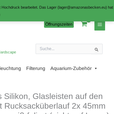
mit Hochdruck bearbeitet. Das Lager (lager@amazonasbecken.eu) hat
n
Öffnungszeiten
Suchen
nach:
ardscape
leuchtung
Filterung
Aquarium-Zubehör
ilikon, Glasleisten auf den
 mit Rucksacküberlauf 2x 45mm