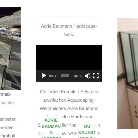
Adrie Baumann Hardscape-
Sets:
Video-
Player
00:00
04:39
Ob fertige Komplett-Sets des
rmaß-
zweifachen Aquascaping-
mit der
Weltmeisters Adrie Baumann
oder einzelne Hardscape-
anbieten,
ADRIE
Elemente. Hier findest du nach
BAUMAN
DU
 werden
N
KAUFST
dem Schema "what you see is
enrabatt