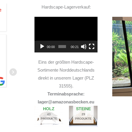
Hardscape-Lagerverkauf:
Video-
Player
TOP Hardscape im Laden
00:00
00:21
und sehr nette Beratung! Ich bin super Glücklich
mit meinem Beståbecken
Eins der größten Hardscape-
Sortimente Norddeutschlands
direkt in unserem Lager (PLZ
31555).
Terminabsprache:
A
lager@amazonasbecken.eu
14. JUNI 2026
HOLZ
STEINE
43
29
PRODUKTE
PRODUKTE