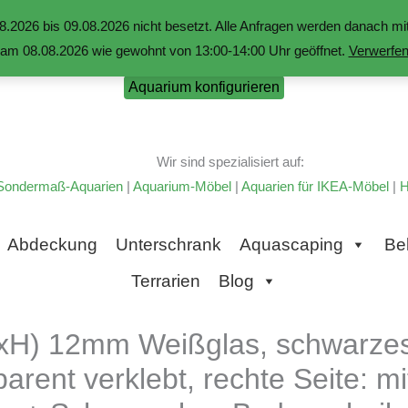
.2026 bis 09.08.2026 nicht besetzt. Alle Anfragen werden danach 
am 08.08.2026 wie gewohnt von 13:00-14:00 Uhr geöffnet.
Verwerfe
Aquarium konfigurieren
Wir sind spezialisiert auf:
Sondermaß-Aquarien
|
Aquarium-Möbel
|
Aquarien für IKEA-Möbel
|
H
Abdeckung
Unterschrank
Aquascaping
Be
Terrarien
Blog
) 12mm Weißglas, schwarzes S
parent verklebt, rechte Seite: