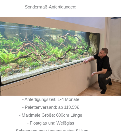
Sondermaß-Anfertigungen:
Ich habe vor einem Jahr zwei
Rochen hier erworben. Von Anfang bis Ende
habe ich eine super kompetente und ehrliche
Beratung erhalten! Auch im Nachgang bei
Fragen, habe ich immer
... MEHR
LISA ROHRLACHE
- Anfertigungszeit: 1-4 Monate
10. JUNI 2026
- Palettenversand: ab 119,99€
- Maximale Größe: 600cm Länge
- Floatglas und Weißglas