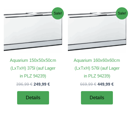
Sale!
Sale!
Aquarium 150x50x50cm
Aquarium 160x60x60cm
(LxTxH) 375l (auf Lager
(LxTxH) 576l (auf Lager
in PLZ 94239)
in PLZ 94239)
er
Ursprünglicher
Aktueller
Ursprünglicher
Aktuelle
396,99
€
249,99
€
669,99
€
449,99
€
Preis
Preis
Preis
Preis
war:
ist:
war:
ist:
Details
Details
€.
396,99 €
249,99 €.
669,99 €
449,99 €