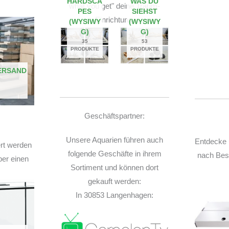
HARDSCA
WAS DU
what you get" deine Traum-
PES
SIEHST
Einrichtung.
(WYSIWY
(WYSIWY
G)
G)
35
53
PRODUKTE
PRODUKTE
ERSAND
Geschäftspartner:
Unsere Aquarien führen auch
Entdecke 
ert werden
folgende Geschäfte in ihrem
nach Best
ber einen
Sortiment und können dort
gekauft werden:
In 30853 Langenhagen: