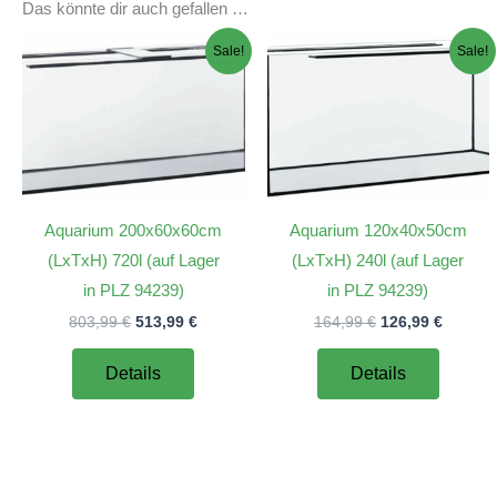
Das könnte dir auch gefallen …
Sale!
Sale!
Aquarium 200x60x60cm
Aquarium 120x40x50cm
(LxTxH) 720l (auf Lager
(LxTxH) 240l (auf Lager
in PLZ 94239)
in PLZ 94239)
Ursprünglicher
Aktueller
Ursprünglicher
Aktuell
803,99
€
513,99
€
164,99
€
126,99
€
Preis
Preis
Preis
Preis
war:
ist:
war:
ist:
Details
Details
803,99 €
513,99 €.
164,99 €
126,99 