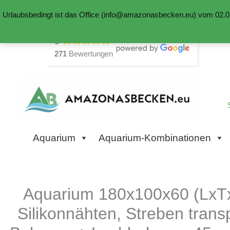
Urlaubsbedingt ist das Office (info@amazonasbecken.eu) vom 02.08
Zum
5
Inhalt
271
Bewertungen
springen
Aquarium
Aquarium-Kombinationen
Aquarium 180x100x60 (LxTxH
Silikonnähten, Streben trans