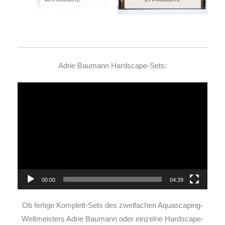
Adrie Baumann Hardscape-Sets:
Video-
Player
00:00
04:39
Ob fertige Komplett-Sets des zweifachen Aquascaping-
Weltmeisters Adrie Baumann oder einzelne Hardscape-