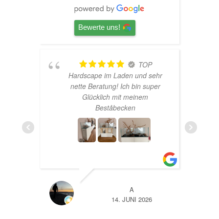
Bewerte uns!
TOP
Hardscape im Laden und sehr
n
nette Beratung! Ich bin super
er
Glücklich mit meinem
und
Beståbecken
nen
er
EHR
A
14. JUNI 2026