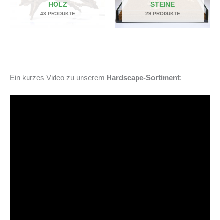
HOLZ
STEINE
43 PRODUKTE
29 PRODUKTE
Ein kurzes Video zu unserem
Hardscape-Sortiment
: