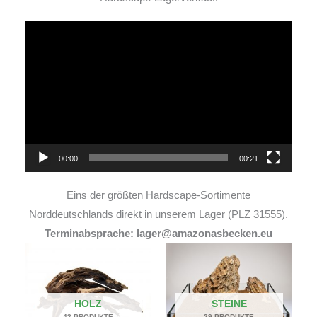
Video-
Player
00:00
00:21
Eins der größten Hardscape-Sortimente
Norddeutschlands direkt in unserem Lager (PLZ 31555).
Terminabsprache: lager@amazonasbecken.eu
HOLZ
STEINE
43 PRODUKTE
29 PRODUKTE