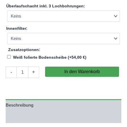
Überlaufschacht inkl. 3 Lochbohrungen:
Innenfilter:
Zusatzoptionen:
Weiß folierte Bodenscheibe
(+
54,00
€
)
Aquarium
In den Warenkorb
-
+
180x60x60cm
(LxTxH)
648l
(nicht
auf
Lager)
Beschreibung
Menge
Produktsicherheit