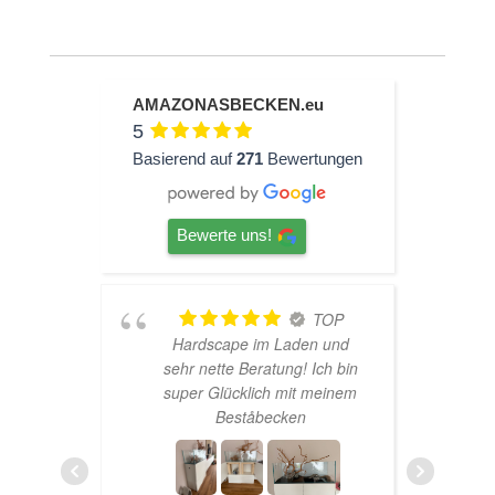
AMAZONASBECKEN.eu
5
Basierend auf
271
Bewertungen
Bewerte uns!
ine
TOP
Hardscape im Laden und
aren
sehr nette Beratung! Ich bin
h
haber
super Glücklich mit meinem
rtet
Beståbecken
n zur
ens
ich